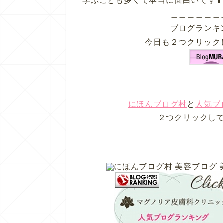
学ぶことも多くて本当に面白いです
＿＿＿＿＿＿
ブログランキ
今日も２つクリック
にほんブログ村
と
人気ブ
２つクリックし