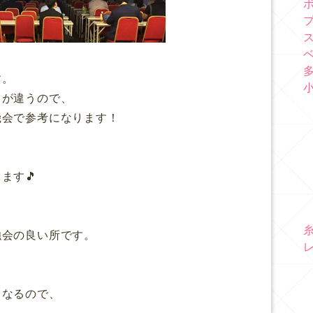
す。
クが違うので、
機会で参考になります！
ます🎵
強会の良い所です。
くなるので、