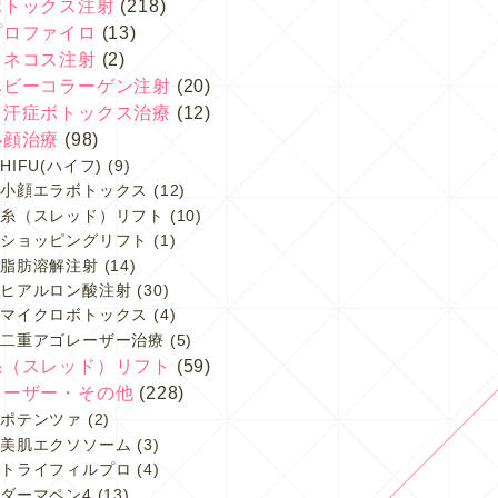
ボトックス注射
(218)
プロファイロ
(13)
スネコス注射
(2)
ベビーコラーゲン注射
(20)
多汗症ボトックス治療
(12)
小顔治療
(98)
HIFU(ハイフ)
(9)
小顔エラボトックス
(12)
糸（スレッド）リフト
(10)
ショッピングリフト
(1)
脂肪溶解注射
(14)
ヒアルロン酸注射
(30)
マイクロボトックス
(4)
二重アゴレーザー治療
(5)
糸（スレッド）リフト
(59)
レーザー・その他
(228)
ポテンツァ
(2)
美肌エクソソーム
(3)
トライフィルプロ
(4)
ダーマペン4
(13)