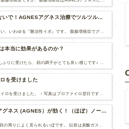
難治性いぼに分類される脂腺増殖症ですが、脂腺増殖症はAGNESアグネスにとても良く反応して、きれいに治すことができます。 ↑ 脂腺増殖症をアグネスAGNESで３回治療した1ヶ月後の写真です。...
脂腺増殖症は諦めないで！AGNESアグネス治療でツルツル肌に！
脂腺増殖症は治療が難しい、いわゆる『難治性イボ』です。 脂腺増殖症でググると、治療法として液体窒素、メスやパンチングによる外科的切除、炭酸ガスレーザーなどが出て来ますが、実際のところ、液体窒...
Uは本当に効果があるのか？
先日、ハイフHIFUを久しぶりに受けたら、顔の調子がとても良い感じです♪ 私はハイフHIFU後はいつも３日位、人には気付かれない程度に軽く腫れて、その後、グングンと顔が引き締まります。 ...
イロを受けました
やっと２回目のプロファイロを受けました。 ↑ 写真はプロファイロ翌日です。 この距離の写真では凹凸は映らないですし、 実物も、首がよく見ると凹凸が残っている位で、 それも３日で...
目周りのイボにはアグネス (AGNES）が効く！（ほぼ）ノーダウンタイムのイボ治療
汗管腫(かんかんしゅ)は目の周りによく見られるいぼです。 以前は炭酸ガスレーザーでイボ組織を削って（蒸散とかアブレーションと言います）治療していました。 汗管腫は治療しても再発しやすい難治...