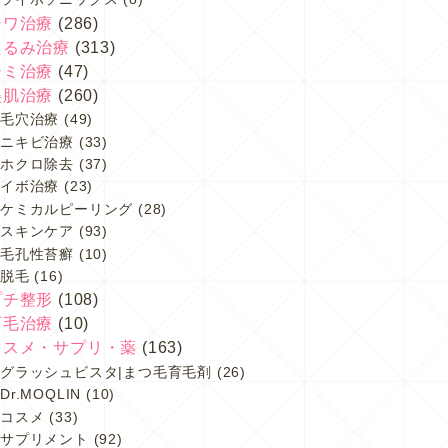
シワ治療
(286)
たるみ治療
(313)
シミ治療
(47)
美肌治療
(260)
毛穴治療
(49)
ニキビ治療
(33)
ホクロ除去
(37)
イボ治療
(23)
ケミカルピーリング
(28)
スキンケア
(93)
毛孔性苔癬
(10)
脱毛
(16)
プチ整形
(108)
育毛治療
(10)
コスメ・サプリ・薬
(163)
グラッシュビスタ|まつ毛育毛剤
(26)
Dr.MOQLIN
(10)
コスメ
(33)
サプリメント
(92)