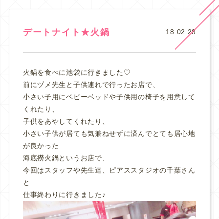
デートナイト★火鍋
18.02.28
火鍋を食べに池袋に行きました♡
前にヅメ先生と子供連れで行ったお店で、
小さい子用にベビーベッドや子供用の椅子を用意して
くれたり、
子供をあやしてくれたり、
小さい子供が居ても気兼ねせずに済んでとても居心地
が良かった
海底撈火鍋というお店で、
今回はスタッフや先生達、ピアススタジオの千葉さん
と
仕事終わりに行きました♪