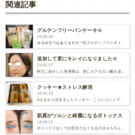
関連記事
グルテンフリーパンケーキ☆
15.09.30
ゆるゆるではありますが一応グルテンフリーダイエットをしている今、小麦粉を使ったパンケーキを焼くのは何となく気が引けます。この間…
追加して更にキレイになりました☆
15.01.17
昨日ご紹介した患者様は、更にヒアルロン酸を追加しました。 右が治療後のお写真です↑ ますます若くなられ…
クッキー★ストレス解消
16.02.10
Aさまから頂きましたクッキー。こういうシンプルなクッキー、大好きです。ありがとうございます！私は高校生の頃、テスト前になると…
肌質がツルンと綺麗になるボトックス
19.06.15
ボトックスはシワが目立たなくなるのはもちろんですが、肌の凹凸が減って、キメが整ってお肌がキレイになる美肌効果があります。治療前…