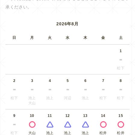
承ください。
2026年8月
日
月
火
水
木
金
土
1
松下
2
3
4
5
6
7
8
松下
池上
池上
河辺
池上
松下
松下
大山
9
10
11
12
13
14
15
松下
大山
池上
池上
池上
松井
松井