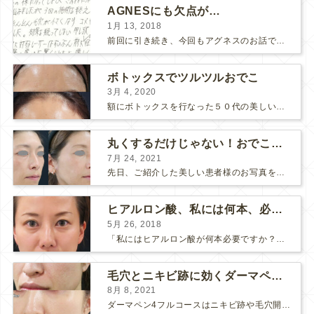
AGNESにも欠点が…
1月 13, 2018
前回に引き続き、今回もアグネスのお話です。 AGNESはとっても良い治療である一方、 欠点もいくつかありますので、そちらもお話ししておきますね。 AGNESの欠点 1. ダウンタイム A...
ボトックスでツルツルおでこ
3月 4, 2020
額にボトックスを行なった５０代の美しい女性です。 エイジングとともに横ジワが目立つようになって、 キメが乱れてツヤが無くなってきます。 ボトックスを額に注射すると 横ジワが目立たなくな...
丸くするだけじゃない！おでこのヒアルロン酸注射
7月 24, 2021
先日、ご紹介した美しい患者様のお写真を使わせていただいて、おでこのヒアルロン酸注射について説明します。 （≫ 写真の患者様の経過はこちら『２年間で若返って綺麗になられた患者様』） なぜおでこに...
ヒアルロン酸、私には何本、必要ですか？
5月 26, 2018
「私にはヒアルロン酸が何本必要ですか？」 診察の時によく聞かれますが、なかなか難しい質問です。 どこまでこだわってキレイにしたいかによって 使うヒアルロン酸の量が変わるからです。 前回もご紹介させ...
毛穴とニキビ跡に効くダーマペン４フルコース
8月 8, 2021
ダーマペン4フルコースはニキビ跡や毛穴開きで悩まれている方に自信を持ってお勧めできる美肌治療です。 ↑ ダーマペン4フルコースを4回行いました。 ニキビ跡と毛穴開きが改善して肌のキメが整いまし...