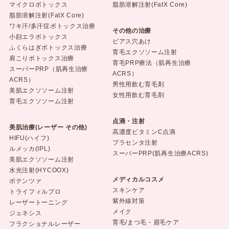
マイクロボトックス
脂肪溶解注射(FatX Core)
脂肪溶解注射(FatX Core)
ワキ汗/多汗症ボトックス治療
その他の治療
小顔エラボトックス
ピアス穴あけ
ふくらはぎボトックス治療
育毛エクソソーム注射
肩こりボトックス治療
育毛PRP療法（肌再生治療
スーパーPRP（肌再生治療
ACRS）
ACRS）
男性用飲む育毛剤
美肌エクソソーム注射
女性用飲む育毛剤
育毛エクソソーム注射
点滴・注射
美肌治療(レーザー その他)
高濃度ビタミンC点滴
HIFU(ハイフ)
プラセンタ注射
ルメッカ(IPL)
スーパーPRP(肌再生治療ACRS)
美肌エクソソーム注射
水光注射(HYCOOX)
メディカルコスメ
ポテンツァ
スキンケア
トライフィルプロ
紫外線対策
レーザートーニング
メイク
ジェネシス
育毛/まつ毛・眉毛ケア
フラクショナルレーザー