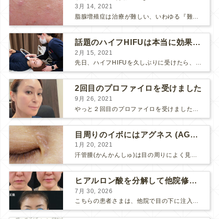
3月 14, 2021
脂腺増殖症は治療が難しい、いわゆる『難治性イボ』です。 脂腺増殖症でググると、治療法として液体窒素、メスやパンチングによる外科的切除、炭酸ガスレーザーなどが出て来ますが、実際のところ、液体窒...
話題のハイフHIFUは本当に効果があるのか？
2月 15, 2021
先日、ハイフHIFUを久しぶりに受けたら、顔の調子がとても良い感じです♪ 私はハイフHIFU後はいつも３日位、人には気付かれない程度に軽く腫れて、その後、グングンと顔が引き締まります。 ...
2回目のプロファイロを受けました
9月 26, 2021
やっと２回目のプロファイロを受けました。 ↑ 写真はプロファイロ翌日です。 この距離の写真では凹凸は映らないですし、 実物も、首がよく見ると凹凸が残っている位で、 それも３日で...
目周りのイボにはアグネス (AGNES）が効く！（ほぼ）ノーダウンタイムのイボ治療
1月 20, 2021
汗管腫(かんかんしゅ)は目の周りによく見られるいぼです。 以前は炭酸ガスレーザーでイボ組織を削って（蒸散とかアブレーションと言います）治療していました。 汗管腫は治療しても再発しやすい難治...
ヒアルロン酸を分解して他院修正（目の下のチンダル現象とその補正）
7月 30, 2026
こちらの患者さまは、他院で目の下に注入したヒアルロン酸がチンダル現象を起こしていたため、 ヒアルロン酸を分解する薬（ヒアルロニダーゼ）で分解してから 改めてヒアルロン酸を入れ直しました。 ...