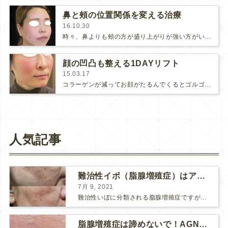
鼻と頰の位置関係を変える治療
16.10.30
時々、鼻よりも頰の方が盛り上がりが強い方がいらっしゃいます。大げさに言うと、鼻が頰に埋まってしまう感じというのか。この位置関係を…
顔の凹凸も整える1DAYリフト
15.03.17
コラーゲンが減ってお顔がたるんでくるとゴルゴラインだのマリオネットラインだの、頬のコケだの、お顔のアチコチに凹凸が出てきます。…
人気記事
難治性イボ（脂腺増殖症）はアグネスAGNESが効果的です！
7月 9, 2021
難治性いぼに分類される脂腺増殖症ですが、脂腺増殖症はAGNESアグネスにとても良く反応して、きれいに治すことができます。 ↑ 脂腺増殖症をアグネスAGNESで３回治療した1ヶ月後の写真です。...
脂腺増殖症は諦めないで！AGNESアグネス治療でツルツル肌に！