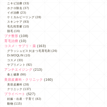
ニキビ治療
(33)
ホクロ除去
(37)
イボ治療
(23)
ケミカルピーリング
(28)
スキンケア
(93)
毛孔性苔癬
(10)
脱毛
(16)
プチ整形
(108)
育毛治療
(10)
コスメ・サプリ・薬
(163)
グラッシュビスタ|まつ毛育毛剤
(26)
Dr.MOQLIN
(10)
コスメ
(33)
サプリメント
(92)
アンチエイジング
(213)
食と健康
(98)
美容皮膚科・クリニック
(160)
美容皮膚科
(28)
クリニック
(137)
プライベート
(527)
妊娠・出産・子育て
(82)
動物
(115)