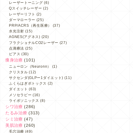
レーザートーニング
(6)
Qスイッチレーザー
(2)
レーザーリフト
(2)
ダーマローラー
(25)
PRP/ACRS（再生医療）
(37)
水光注射
(15)
AGNES(アグネス)
(20)
フラクショナルCO2レーザー
(27)
点滴療法
(25)
ピアス
(30)
痩身治療
(101)
ニューロン（Neuronn）
(1)
クリスタル
(12)
サクセンダ(GLPー1ダイエット)
(11)
ふくらはぎボトックス
(2)
ダイエット
(63)
メソセラピー
(16)
ライポソニックス
(8)
シワ治療
(286)
たるみ治療
(313)
シミ治療
(47)
美肌治療
(260)
毛穴治療
(49)