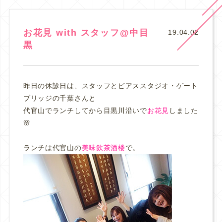
お花見 with スタッフ@中目
19.04.02
黒
昨日の休診日は、スタッフとピアススタジオ・ゲート
ブリッジの千葉さんと
代官山でランチしてから目黒川沿いで
お花見
しました
🌸
ランチは代官山の
美味飲茶酒楼
で。