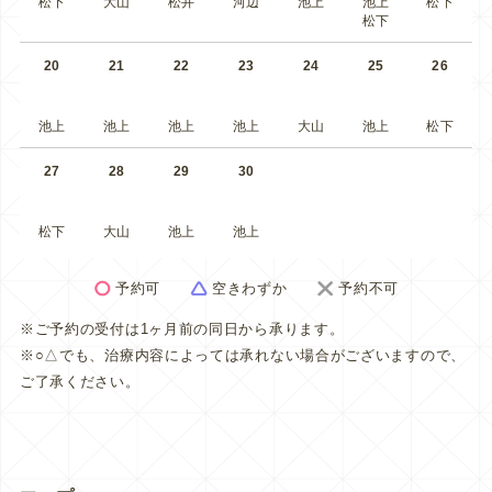
松下
大山
松井
河辺
池上
池上
松下
松下
20
21
22
23
24
25
26
池上
池上
池上
池上
大山
池上
松下
27
28
29
30
松下
大山
池上
池上
予約可
空きわずか
予約不可
※ご予約の受付は1ヶ月前の同日から承ります。
※○△でも、治療内容によっては承れない場合がございますので、
ご了承ください。