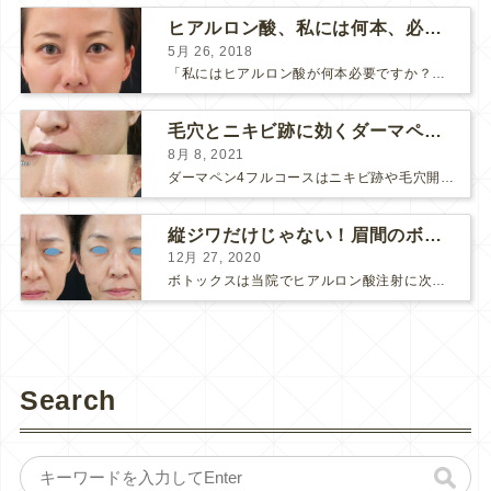
ヒアルロン酸、私には何本、必要ですか？
5月 26, 2018
「私にはヒアルロン酸が何本必要ですか？」 診察の時によく聞かれますが、なかなか難しい質問です。 どこまでこだわってキレイにしたいかによって 使うヒアルロン酸の量が変わるからです。 前回もご紹介させ...
毛穴とニキビ跡に効くダーマペン４フルコース
8月 8, 2021
ダーマペン4フルコースはニキビ跡や毛穴開きで悩まれている方に自信を持ってお勧めできる美肌治療です。 ↑ ダーマペン4フルコースを4回行いました。 ニキビ跡と毛穴開きが改善して肌のキメが整いまし...
縦ジワだけじゃない！眉間のボトックス注射
12月 27, 2020
ボトックスは当院でヒアルロン酸注射に次いで人気のある治療です。 私自身、美容治療が制限されていた妊娠・授乳中に一番やりたかったのはボトックスで、 「ボトックスが世の中から無くなったら困る！」と...
Search