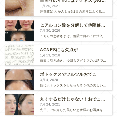
目周りのイボにはアグネス (AGNES）が効く！（ほぼ）ノーダウンタイムのイボ治療
1月 20, 2021
汗管腫(かんかんしゅ)は目の周りによく見られるいぼです。 以前は炭酸ガスレーザーでイボ組織を削って（蒸散とかアブレーションと言います）治療していました。 汗管腫は治療しても再発しやすい難治...
ヒアルロン酸を分解して他院修正（目の下のチンダル現象とその補正）
7月 30, 2026
こちらの患者さまは、他院で目の下に注入したヒアルロン酸がチンダル現象を起こしていたため、 ヒアルロン酸を分解する薬（ヒアルロニダーゼ）で分解してから 改めてヒアルロン酸を入れ直しました。 ...
AGNESにも欠点が…
1月 13, 2018
前回に引き続き、今回もアグネスのお話です。 AGNESはとっても良い治療である一方、 欠点もいくつかありますので、そちらもお話ししておきますね。 AGNESの欠点 1. ダウンタイム A...
ボトックスでツルツルおでこ
3月 4, 2020
額にボトックスを行なった５０代の美しい女性です。 エイジングとともに横ジワが目立つようになって、 キメが乱れてツヤが無くなってきます。 ボトックスを額に注射すると 横ジワが目立たなくな...
丸くするだけじゃない！おでこのヒアルロン酸注射
7月 24, 2021
先日、ご紹介した美しい患者様のお写真を使わせていただいて、おでこのヒアルロン酸注射について説明します。 （≫ 写真の患者様の経過はこちら『２年間で若返って綺麗になられた患者様』） なぜおでこに...