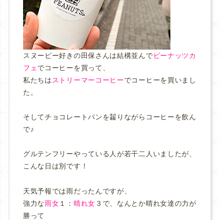
スヌーピー好きの田保さんは結構並んで
ピーナッツカ
フェ
でコーヒーを買って、
私たちは
ストリーマーコーヒー
でコーヒーを買いまし
た。
そしてチョコレートパンを齧りながらコーヒーを飲ん
で♪
グルテンフリーやっている人が若干二人いましたが、
こんな日は別です！
天気予報では雨だったんですが、
強力な
雨女
１：
晴れ女
３で、なんとか晴れ女達の力が
勝って