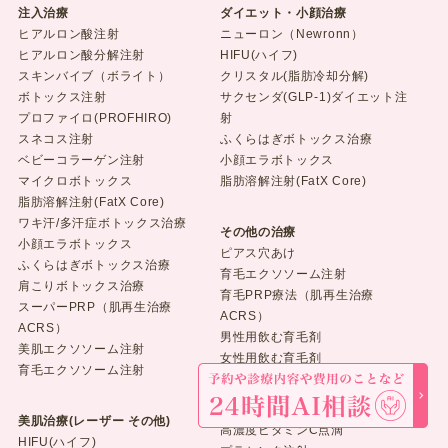
注入治療
ダイエット・小顔治療
ヒアルロン酸注射
ニューロン（Newronn）
ヒアルロン酸分解注射
HIFU(ハイフ)
スキンバイブ（ボライト）
クリスタル(脂肪冷却分解)
ボトックス注射
サクセンダ(GLP-1)ダイエット注
プロファイロ(PROFHIRO)
射
スネコス注射
ふくらはぎボトックス治療
ベビーコラーゲン注射
小顔エラボトックス
マイクロボトックス
脂肪溶解注射(FatX Core)
脂肪溶解注射(FatX Core)
ワキ汗/多汗症ボトックス治療
その他の治療
小顔エラボトックス
ピアス穴あけ
ふくらはぎボトックス治療
育毛エクソソーム注射
肩こりボトックス治療
育毛PRP療法（肌再生治療
スーパーPRP（肌再生治療
ACRS）
ACRS）
男性用飲む育毛剤
美肌エクソソーム注射
女性用飲む育毛剤
育毛エクソソーム注射
点滴・注射
美肌治療(レーザー その他)
高濃度ビタミンC点滴
HIFU(ハイフ)