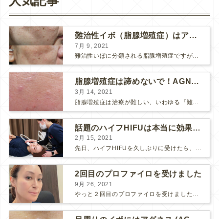
人気記事
難治性イボ（脂腺増殖症）はアグネスAGNESが効果的です！
7月 9, 2021
難治性いぼに分類される脂腺増殖症ですが、脂腺増殖症はAGNESアグネスにとても良く反応して、きれいに治すことができます。 ↑ 脂腺増殖症をアグネスAGNESで３回治療した1ヶ月後の写真です。...
脂腺増殖症は諦めないで！AGNESアグネス治療でツルツル肌に！
3月 14, 2021
脂腺増殖症は治療が難しい、いわゆる『難治性イボ』です。 脂腺増殖症でググると、治療法として液体窒素、メスやパンチングによる外科的切除、炭酸ガスレーザーなどが出て来ますが、実際のところ、液体窒...
話題のハイフHIFUは本当に効果があるのか？
2月 15, 2021
先日、ハイフHIFUを久しぶりに受けたら、顔の調子がとても良い感じです♪ 私はハイフHIFU後はいつも３日位、人には気付かれない程度に軽く腫れて、その後、グングンと顔が引き締まります。 ...
2回目のプロファイロを受けました
9月 26, 2021
やっと２回目のプロファイロを受けました。 ↑ 写真はプロファイロ翌日です。 この距離の写真では凹凸は映らないですし、 実物も、首がよく見ると凹凸が残っている位で、 それも３日で...