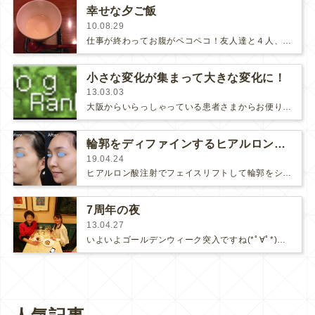
幸せな夕ご飯
10.08.29
仕事が終わってお腹がペコペコ！友人達と４人、西麻布の和食屋さんに行きました(･∀･)♪♪玉ねぎの冷たいスープ。玉ねぎの甘み…
小さな変化が集まって大きな変化に！
13.03.03
大阪からいらっしゃっている患者さまからお便り頂きました♡◆◇◆◇◆◇◆◇◆◇◆◇◆◇昨日は有難うございました。あちこち施術を増…
輪郭をディファインするヒアルロン酸注射
19.04.24
ヒアルロン酸注射でフェイスリフトして輪郭をシャープにしました。(さらに…)
7周年の夜
13.04.27
いよいよゴールデンウィーク突入ですね(*ﾟ∀ﾟ*)マグノリア皮膚科クリニックは通常通り診療しております。普段はなかなか思い切れ…