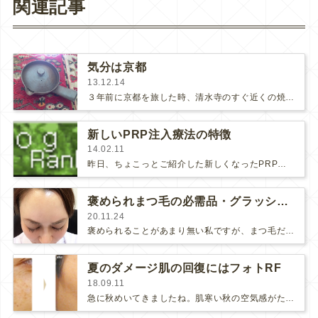
関連記事
気分は京都
13.12.14
３年前に京都を旅した時、清水寺のすぐ近くの焼き物屋さんで急須を購入しました。（そのときの記事はこちら『三田源栄堂』、『器』、…
新しいPRP注入療法の特徴
14.02.11
昨日、ちょこっとご紹介した新しくなったPRP注入療法。簡単に言いますと、従来のPRPよりも・安全性が高くなって・効果が高くなっ…
褒められまつ毛の必需品・グラッシュビスタ
20.11.24
褒められることがあまり無い私ですが、まつ毛だけは「長いですね〜」とよく言われます。(さらに…)
夏のダメージ肌の回復にはフォトRF
18.09.11
急に秋めいてきましたね。肌寒い秋の空気感がたまらなく好きで夕方、外を歩いていて秋の空気を感じると幸せを感じます(･∀･)♪♪…