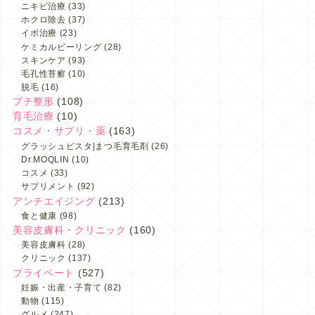
ニキビ治療
(33)
ホクロ除去
(37)
イボ治療
(23)
ケミカルピーリング
(28)
スキンケア
(93)
毛孔性苔癬
(10)
脱毛
(16)
プチ整形
(108)
育毛治療
(10)
コスメ・サプリ・薬
(163)
グラッシュビスタ|まつ毛育毛剤
(26)
Dr.MOQLIN
(10)
コスメ
(33)
サプリメント
(92)
アンチエイジング
(213)
食と健康
(98)
美容皮膚科・クリニック
(160)
美容皮膚科
(28)
クリニック
(137)
プライベート
(527)
妊娠・出産・子育て
(82)
動物
(115)
グルメ
(247)