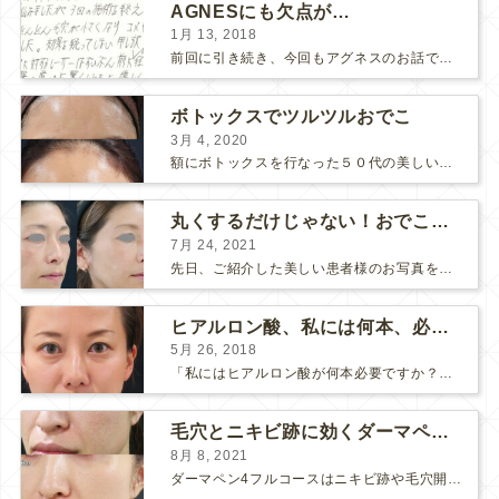
AGNESにも欠点が…
1月 13, 2018
前回に引き続き、今回もアグネスのお話です。 AGNESはとっても良い治療である一方、 欠点もいくつかありますので、そちらもお話ししておきますね。 AGNESの欠点 1. ダウンタイム A...
ボトックスでツルツルおでこ
3月 4, 2020
額にボトックスを行なった５０代の美しい女性です。 エイジングとともに横ジワが目立つようになって、 キメが乱れてツヤが無くなってきます。 ボトックスを額に注射すると 横ジワが目立たなくな...
丸くするだけじゃない！おでこのヒアルロン酸注射
7月 24, 2021
先日、ご紹介した美しい患者様のお写真を使わせていただいて、おでこのヒアルロン酸注射について説明します。 （≫ 写真の患者様の経過はこちら『２年間で若返って綺麗になられた患者様』） なぜおでこに...
ヒアルロン酸、私には何本、必要ですか？
5月 26, 2018
「私にはヒアルロン酸が何本必要ですか？」 診察の時によく聞かれますが、なかなか難しい質問です。 どこまでこだわってキレイにしたいかによって 使うヒアルロン酸の量が変わるからです。 前回もご紹介させ...
毛穴とニキビ跡に効くダーマペン４フルコース
8月 8, 2021
ダーマペン4フルコースはニキビ跡や毛穴開きで悩まれている方に自信を持ってお勧めできる美肌治療です。 ↑ ダーマペン4フルコースを4回行いました。 ニキビ跡と毛穴開きが改善して肌のキメが整いまし...