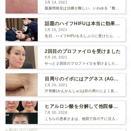
3月 14, 2021
脂腺増殖症は治療が難しい、いわゆる『難治性イボ』です。 脂腺増殖症でググると、治療法として液体窒素、メスやパンチングによる外科的切除、炭酸ガスレーザーなどが出て来ますが、実際のところ、液体窒...
話題のハイフHIFUは本当に効果があるのか？
2月 15, 2021
先日、ハイフHIFUを久しぶりに受けたら、顔の調子がとても良い感じです♪ 私はハイフHIFU後はいつも３日位、人には気付かれない程度に軽く腫れて、その後、グングンと顔が引き締まります。 ...
2回目のプロファイロを受けました
9月 26, 2021
やっと２回目のプロファイロを受けました。 ↑ 写真はプロファイロ翌日です。 この距離の写真では凹凸は映らないですし、 実物も、首がよく見ると凹凸が残っている位で、 それも３日で...
目周りのイボにはアグネス (AGNES）が効く！（ほぼ）ノーダウンタイムのイボ治療
1月 20, 2021
汗管腫(かんかんしゅ)は目の周りによく見られるいぼです。 以前は炭酸ガスレーザーでイボ組織を削って（蒸散とかアブレーションと言います）治療していました。 汗管腫は治療しても再発しやすい難治...
ヒアルロン酸を分解して他院修正（目の下のチンダル現象とその補正）
7月 30, 2026
こちらの患者さまは、他院で目の下に注入したヒアルロン酸がチンダル現象を起こしていたため、 ヒアルロン酸を分解する薬（ヒアルロニダーゼ）で分解してから 改めてヒアルロン酸を入れ直しました。 ...