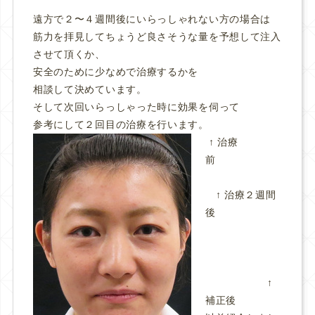
遠方で２〜４週間後にいらっしゃれない方の場合は
筋力を拝見してちょうど良さそうな量を予想して注入
させて頂くか、
安全のために少なめで治療するかを
相談して決めています。
そして次回いらっしゃった時に効果を伺って
参考にして２回目の治療を行います。
↑ 治療
前
↑ 治療２週間
後
↑
補正後