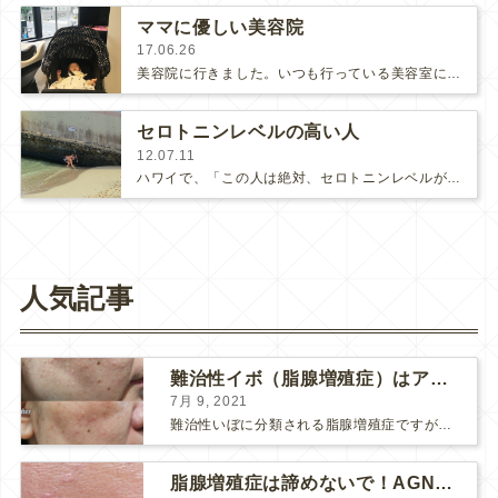
ママに優しい美容院
17.06.26
美容院に行きました。いつも行っている美容室にダメもとでベビーを連れて行っても良いか聞いてみると、快くOK頂きました。個室でベ…
セロトニンレベルの高い人
12.07.11
ハワイで、「この人は絶対、セロトニンレベルが高いだろうなぁ」という人を見かけました。ホテルの前のビーチで見かけた老人です。毎…
人気記事
難治性イボ（脂腺増殖症）はアグネスAGNESが効果的です！
7月 9, 2021
難治性いぼに分類される脂腺増殖症ですが、脂腺増殖症はAGNESアグネスにとても良く反応して、きれいに治すことができます。 ↑ 脂腺増殖症をアグネスAGNESで３回治療した1ヶ月後の写真です。...
脂腺増殖症は諦めないで！AGNESアグネス治療でツルツル肌に！