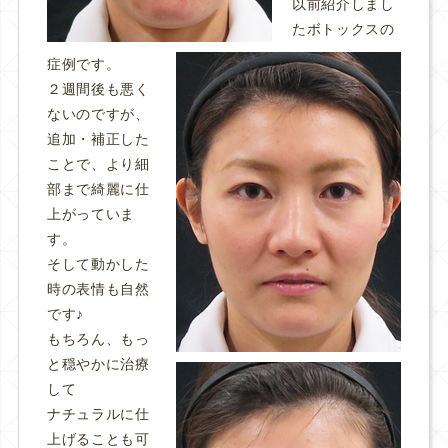
以前紹介しまし
たボトックスの
症例です。
２週間後も悪く
ないのですが、
追加・補正した
ことで、より細
部まで綺麗に仕
上がっていま
す。
そして動かした
時の表情も自然
です♪
もちろん、もっ
と穏やかに治療
して
ナチュラルに仕
上げることも可