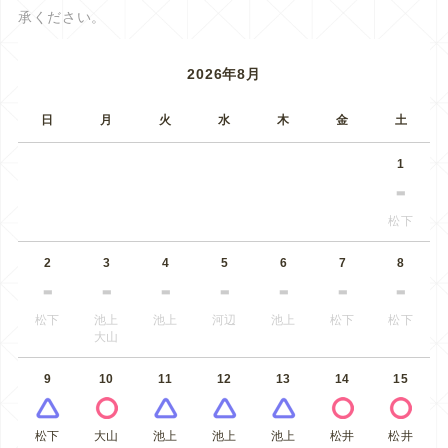
承ください。
2026年8月
日
月
火
水
木
金
土
1
松下
2
3
4
5
6
7
8
松下
池上
池上
河辺
池上
松下
松下
大山
9
10
11
12
13
14
15
松下
大山
池上
池上
池上
松井
松井