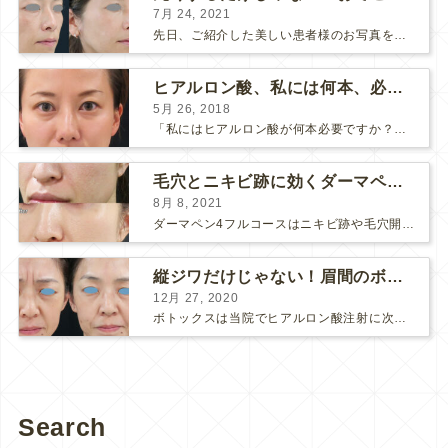
7月 24, 2021
先日、ご紹介した美しい患者様のお写真を使わせていただいて、おでこのヒアルロン酸注射について説明します。 （≫ 写真の患者様の経過はこちら『２年間で若返って綺麗になられた患者様』） なぜおでこに...
ヒアルロン酸、私には何本、必要ですか？
5月 26, 2018
「私にはヒアルロン酸が何本必要ですか？」 診察の時によく聞かれますが、なかなか難しい質問です。 どこまでこだわってキレイにしたいかによって 使うヒアルロン酸の量が変わるからです。 前回もご紹介させ...
毛穴とニキビ跡に効くダーマペン４フルコース
8月 8, 2021
ダーマペン4フルコースはニキビ跡や毛穴開きで悩まれている方に自信を持ってお勧めできる美肌治療です。 ↑ ダーマペン4フルコースを4回行いました。 ニキビ跡と毛穴開きが改善して肌のキメが整いまし...
縦ジワだけじゃない！眉間のボトックス注射
12月 27, 2020
ボトックスは当院でヒアルロン酸注射に次いで人気のある治療です。 私自身、美容治療が制限されていた妊娠・授乳中に一番やりたかったのはボトックスで、 「ボトックスが世の中から無くなったら困る！」と...
Search