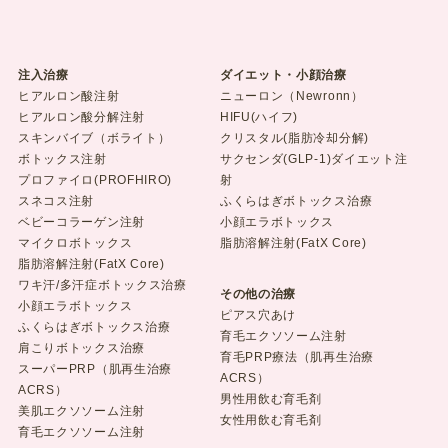
注入治療
ダイエット・小顔治療
ヒアルロン酸注射
ニューロン（Newronn）
ヒアルロン酸分解注射
HIFU(ハイフ)
スキンバイブ（ボライト）
クリスタル(脂肪冷却分解)
ボトックス注射
サクセンダ(GLP-1)ダイエット注
プロファイロ(PROFHIRO)
射
スネコス注射
ふくらはぎボトックス治療
ベビーコラーゲン注射
小顔エラボトックス
マイクロボトックス
脂肪溶解注射(FatX Core)
脂肪溶解注射(FatX Core)
ワキ汗/多汗症ボトックス治療
その他の治療
小顔エラボトックス
ピアス穴あけ
ふくらはぎボトックス治療
育毛エクソソーム注射
肩こりボトックス治療
育毛PRP療法（肌再生治療
スーパーPRP（肌再生治療
ACRS）
ACRS）
男性用飲む育毛剤
美肌エクソソーム注射
女性用飲む育毛剤
育毛エクソソーム注射