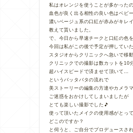
私はオレンジを使うことが多かった
血色が良く出る相性の良い色はベビ
濃いベージュ系の口紅が赤みがキレ
教えて貰いました。
で、今日から早速チークと口紅の色
今回は私がこの後で予定が押してい
スタジオからクリニックへ急いで移
クリニックでの撮影は数カットを10
超ハイスピードで済ませて頂いて…
というバッタバタの流れで
美ストーリーの編集の方達やカメラ
ご迷惑をおかけしてしまいましたが
とても楽しい撮影でした🎵
使って頂いたメイクの使用感がとっ
どこのですか？
と伺うと、ご自分でプロデュースさ