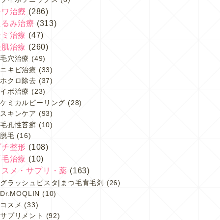
シワ治療
(286)
たるみ治療
(313)
シミ治療
(47)
美肌治療
(260)
毛穴治療
(49)
ニキビ治療
(33)
ホクロ除去
(37)
イボ治療
(23)
ケミカルピーリング
(28)
スキンケア
(93)
毛孔性苔癬
(10)
脱毛
(16)
プチ整形
(108)
育毛治療
(10)
コスメ・サプリ・薬
(163)
グラッシュビスタ|まつ毛育毛剤
(26)
Dr.MOQLIN
(10)
コスメ
(33)
サプリメント
(92)