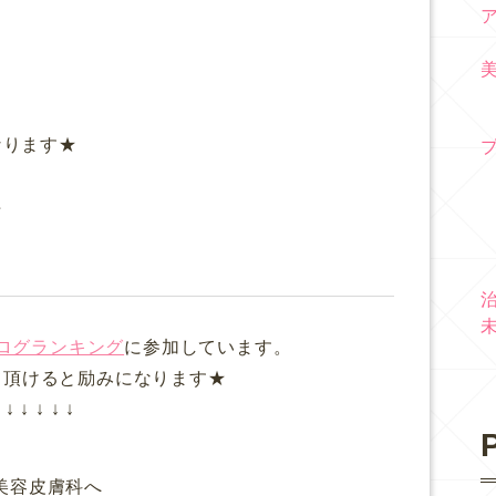
＿
。
なります★
★
ログランキング
に参加しています。
て頂けると励みになります★
↓ ↓ ↓ ↓ ↓
P