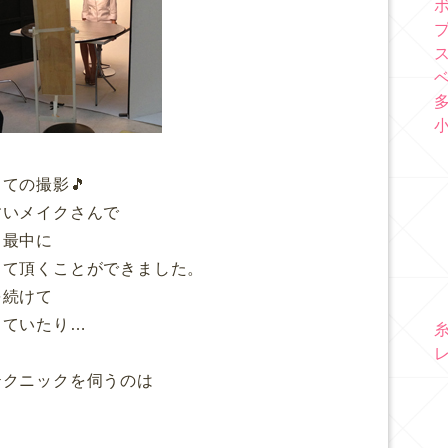
ての撮影🎵
すいメイクさんで
る最中に
して頂くことができました。
を続けて
っていたり…
テクニックを伺うのは