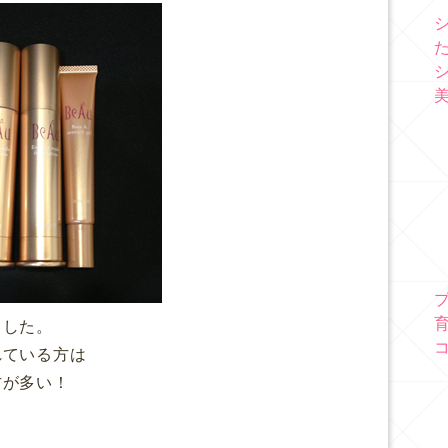
ました。
れている方は
方が多い！
。