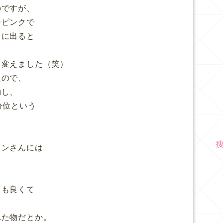
のですが、
ーピンクで
イに出ると
を変えました（笑）
たので、
動し、
分位という
マンさんには
ても良くて
れた物だとか。