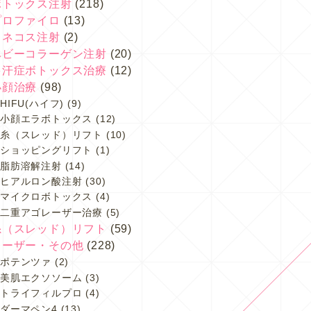
ボトックス注射
(218)
プロファイロ
(13)
スネコス注射
(2)
ベビーコラーゲン注射
(20)
多汗症ボトックス治療
(12)
小顔治療
(98)
HIFU(ハイフ)
(9)
小顔エラボトックス
(12)
糸（スレッド）リフト
(10)
ショッピングリフト
(1)
脂肪溶解注射
(14)
ヒアルロン酸注射
(30)
マイクロボトックス
(4)
二重アゴレーザー治療
(5)
糸（スレッド）リフト
(59)
レーザー・その他
(228)
ポテンツァ
(2)
美肌エクソソーム
(3)
トライフィルプロ
(4)
ダーマペン4
(13)