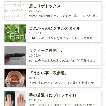
肩こりボトックス
20.03.22
何かと万能なボトックスですが、肩こりにも効果があります。肩こりがひどくてしょっちゅう薬を飲まないといけない、マッサージやストレ…
これからのビジネルスタイル
14.07.11
『KOE』のイベントを見に行ったちょうど同じ日の夜、カンブリア宮殿ではサラヤが特集されていました。サラヤはヤシノミ洗剤で有名です…
ラティース再開 ♪
10.05.04
久々に会った友人のSちゃんから(*ﾟ∀ﾟ*)海外出張のお土産にヘレナルビンスタインのマスカラをもらいました。どうもありがとう…
『うかい亭 表参道』
09.11.04
うかい亭に行きました♪ここは内装もお料理もサービスもロケーションも大好きです。トリュフののった茶碗蒸し海老。全く臭みがなく…
手の若返りにプロファイロ
21.11.19
最近、プロファイロのことばかり書いていますが、8月に導入して３ヶ月で症例数は200人を超え、症例数を重ねるにつれ、プロファイロの…