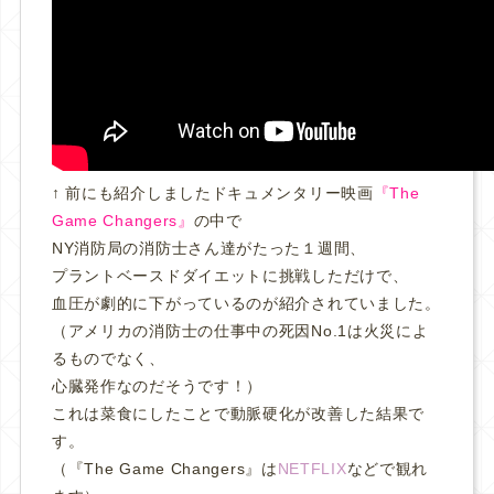
↑ 前にも紹介しましたドキュメンタリー映画
『The
Game Changers』
の中で
NY消防局の消防士さん達がたった１週間、
プラントベースドダイエットに挑戦しただけで、
血圧が劇的に下がっているのが紹介されていました。
（アメリカの消防士の仕事中の死因No.1は火災によ
るものでなく、
心臓発作なのだそうです！）
これは菜食にしたことで動脈硬化が改善した結果で
す。
（『The Game Changers』は
NETFLIX
などで観れ