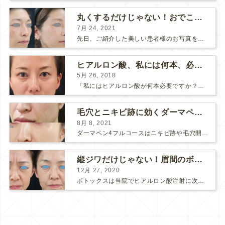
丸くするだけじゃない！おでこのヒアルロン酸注射
7月 24, 2021
先日、ご紹介した美しい患者様のお写真を使わせていただいて、おでこのヒアルロン酸注射について説明します。 （≫ 写真の患者様の経過はこちら『２年間で若返って綺麗になられた患者様』） なぜおでこに...
ヒアルロン酸、私には何本、必要ですか？
5月 26, 2018
「私にはヒアルロン酸が何本必要ですか？」 診察の時によく聞かれますが、なかなか難しい質問です。 どこまでこだわってキレイにしたいかによって 使うヒアルロン酸の量が変わるからです。 前回もご紹介させ...
毛穴とニキビ跡に効くダーマペン４フルコース
8月 8, 2021
ダーマペン4フルコースはニキビ跡や毛穴開きで悩まれている方に自信を持ってお勧めできる美肌治療です。 ↑ ダーマペン4フルコースを4回行いました。 ニキビ跡と毛穴開きが改善して肌のキメが整いまし...
縦ジワだけじゃない！眉間のボトックス注射
12月 27, 2020
ボトックスは当院でヒアルロン酸注射に次いで人気のある治療です。 私自身、美容治療が制限されていた妊娠・授乳中に一番やりたかったのはボトックスで、 「ボトックスが世の中から無くなったら困る！」と...