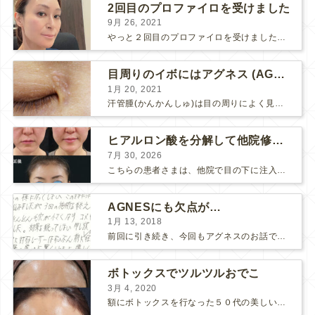
2回目のプロファイロを受けました
9月 26, 2021
やっと２回目のプロファイロを受けました。 ↑ 写真はプロファイロ翌日です。 この距離の写真では凹凸は映らないですし、 実物も、首がよく見ると凹凸が残っている位で、 それも３日で...
目周りのイボにはアグネス (AGNES）が効く！（ほぼ）ノーダウンタイムのイボ治療
1月 20, 2021
汗管腫(かんかんしゅ)は目の周りによく見られるいぼです。 以前は炭酸ガスレーザーでイボ組織を削って（蒸散とかアブレーションと言います）治療していました。 汗管腫は治療しても再発しやすい難治...
ヒアルロン酸を分解して他院修正（目の下のチンダル現象とその補正）
7月 30, 2026
こちらの患者さまは、他院で目の下に注入したヒアルロン酸がチンダル現象を起こしていたため、 ヒアルロン酸を分解する薬（ヒアルロニダーゼ）で分解してから 改めてヒアルロン酸を入れ直しました。 ...
AGNESにも欠点が…
1月 13, 2018
前回に引き続き、今回もアグネスのお話です。 AGNESはとっても良い治療である一方、 欠点もいくつかありますので、そちらもお話ししておきますね。 AGNESの欠点 1. ダウンタイム A...
ボトックスでツルツルおでこ
3月 4, 2020
額にボトックスを行なった５０代の美しい女性です。 エイジングとともに横ジワが目立つようになって、 キメが乱れてツヤが無くなってきます。 ボトックスを額に注射すると 横ジワが目立たなくな...