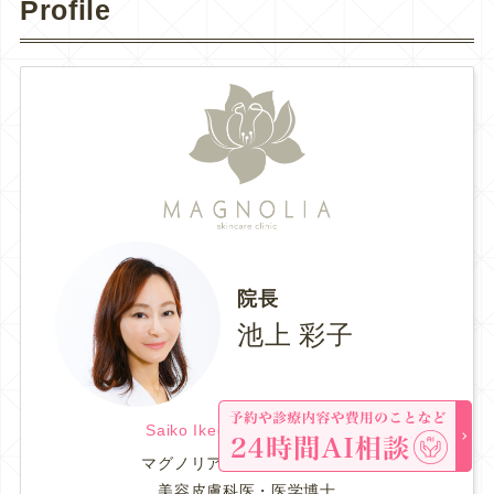
Profile
院長
池上 彩子
Saiko Ikegami.M.D., Ph.D.
マグノリア皮膚科クリニック
美容皮膚科医・医学博士