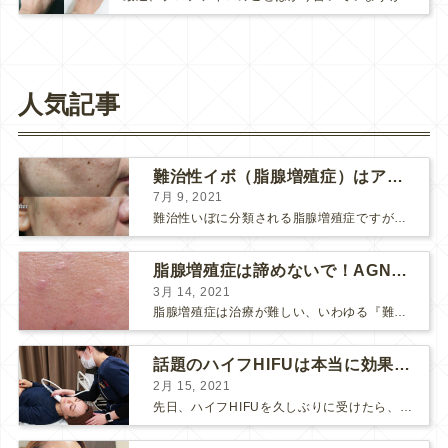
人気記事
難治性イボ（脂腺増殖症）はアグネスAGNESが効果的です！
7月 9, 2021
難治性いぼに分類される脂腺増殖症ですが、脂腺増殖症はAGNESアグネスにとても良く反応して、きれいに治すことができます。 ↑ 脂腺増殖症をアグネスAGNESで３回治療した1ヶ月後の写真です。...
脂腺増殖症は諦めないで！AGNESアグネス治療でツルツル肌に！
3月 14, 2021
脂腺増殖症は治療が難しい、いわゆる『難治性イボ』です。 脂腺増殖症でググると、治療法として液体窒素、メスやパンチングによる外科的切除、炭酸ガスレーザーなどが出て来ますが、実際のところ、液体窒...
話題のハイフHIFUは本当に効果があるのか？
2月 15, 2021
先日、ハイフHIFUを久しぶりに受けたら、顔の調子がとても良い感じです♪ 私はハイフHIFU後はいつも３日位、人には気付かれない程度に軽く腫れて、その後、グングンと顔が引き締まります。 ...