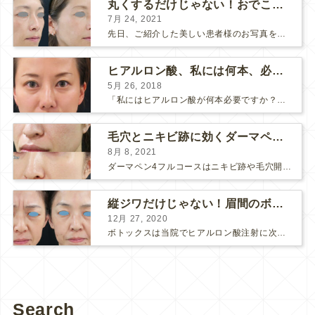
丸くするだけじゃない！おでこのヒアルロン酸注射
7月 24, 2021
先日、ご紹介した美しい患者様のお写真を使わせていただいて、おでこのヒアルロン酸注射について説明します。 （≫ 写真の患者様の経過はこちら『２年間で若返って綺麗になられた患者様』） なぜおでこに...
ヒアルロン酸、私には何本、必要ですか？
5月 26, 2018
「私にはヒアルロン酸が何本必要ですか？」 診察の時によく聞かれますが、なかなか難しい質問です。 どこまでこだわってキレイにしたいかによって 使うヒアルロン酸の量が変わるからです。 前回もご紹介させ...
毛穴とニキビ跡に効くダーマペン４フルコース
8月 8, 2021
ダーマペン4フルコースはニキビ跡や毛穴開きで悩まれている方に自信を持ってお勧めできる美肌治療です。 ↑ ダーマペン4フルコースを4回行いました。 ニキビ跡と毛穴開きが改善して肌のキメが整いまし...
縦ジワだけじゃない！眉間のボトックス注射
12月 27, 2020
ボトックスは当院でヒアルロン酸注射に次いで人気のある治療です。 私自身、美容治療が制限されていた妊娠・授乳中に一番やりたかったのはボトックスで、 「ボトックスが世の中から無くなったら困る！」と...
Search