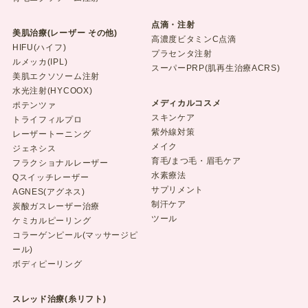
点滴・注射
美肌治療(レーザー その他)
高濃度ビタミンC点滴
HIFU(ハイフ)
プラセンタ注射
ルメッカ(IPL)
スーパーPRP(肌再生治療ACRS)
美肌エクソソーム注射
水光注射(HYCOOX)
メディカルコスメ
ポテンツァ
スキンケア
トライフィルプロ
紫外線対策
レーザートーニング
メイク
ジェネシス
育毛/まつ毛・眉毛ケア
フラクショナルレーザー
水素療法
Qスイッチレーザー
サプリメント
AGNES(アグネス)
制汗ケア
炭酸ガスレーザー治療
ツール
ケミカルピーリング
コラーゲンピール(マッサージピ
ール)
ボディピーリング
スレッド治療(糸リフト)