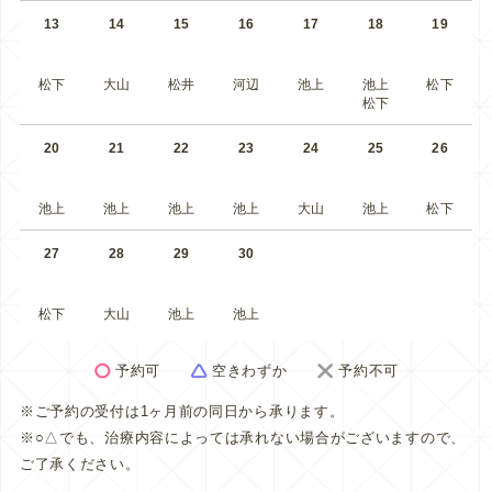
13
14
15
16
17
18
19
松下
大山
松井
河辺
池上
池上
松下
松下
20
21
22
23
24
25
26
池上
池上
池上
池上
大山
池上
松下
27
28
29
30
松下
大山
池上
池上
予約可
空きわずか
予約不可
※ご予約の受付は1ヶ月前の同日から承ります。
※○△でも、治療内容によっては承れない場合がございますので、
ご了承ください。