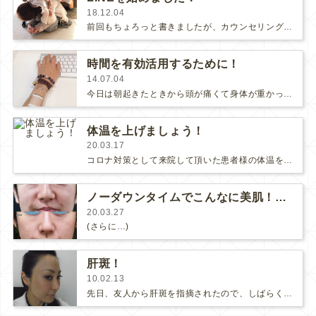
18.12.04
前回もちょろっと書きましたが、カウンセリングの結果、予定と異なる治療になることも多々あって、そうすると予定通りに診療が進まなか…
時間を有効活用するために！
14.07.04
今日は朝起きたときから頭が痛くて身体が重かったので昼休みに高濃度ビタミンC点滴をしてもらいました。体調が悪いときにビタミンC点…
体温を上げましょう！
20.03.17
コロナ対策として来院して頂いた患者様の体温を計らせて頂き、体温が高い方はその日の診療をお断りさせて頂いています。ご不便をおかけし…
ノーダウンタイムでこんなに美肌！のコラーゲンピール
20.03.27
(さらに…)
肝斑！
10.02.13
先日、友人から肝斑を指摘されたので、しばらくお休みしていた肝斑治療を再開しました。患者様のお顔を拝見して、「ここが気になるなぁ…