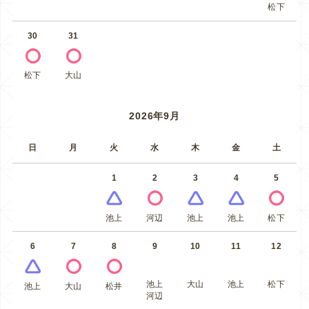
松下
30
31
松下
大山
2026年9月
日
月
火
水
木
金
土
1
2
3
4
5
池上
河辺
池上
池上
松下
6
7
8
9
10
11
12
池上
大山
池上
松下
池上
大山
松井
河辺