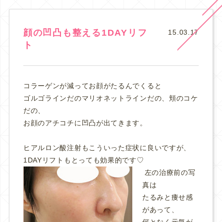
顔の凹凸も整える1DAYリフ
15.03.17
ト
コラーゲンが減ってお顔がたるんでくると
ゴルゴラインだのマリオネットラインだの、頬のコケ
だの、
お顔のアチコチに凹凸が出てきます。
ヒアルロン酸注射もこういった症状に良いですが、
1DAYリフトもとっても効果的です♡
左の治療前の写
真は
たるみと痩せ感
があって、
何となく元気が