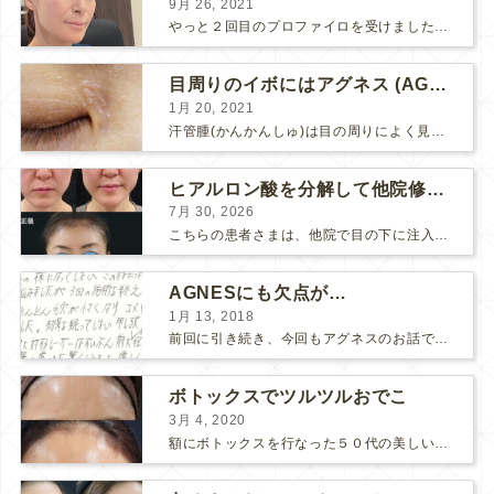
9月 26, 2021
やっと２回目のプロファイロを受けました。 ↑ 写真はプロファイロ翌日です。 この距離の写真では凹凸は映らないですし、 実物も、首がよく見ると凹凸が残っている位で、 それも３日で...
目周りのイボにはアグネス (AGNES）が効く！（ほぼ）ノーダウンタイムのイボ治療
1月 20, 2021
汗管腫(かんかんしゅ)は目の周りによく見られるいぼです。 以前は炭酸ガスレーザーでイボ組織を削って（蒸散とかアブレーションと言います）治療していました。 汗管腫は治療しても再発しやすい難治...
ヒアルロン酸を分解して他院修正（目の下のチンダル現象とその補正）
7月 30, 2026
こちらの患者さまは、他院で目の下に注入したヒアルロン酸がチンダル現象を起こしていたため、 ヒアルロン酸を分解する薬（ヒアルロニダーゼ）で分解してから 改めてヒアルロン酸を入れ直しました。 ...
AGNESにも欠点が…
1月 13, 2018
前回に引き続き、今回もアグネスのお話です。 AGNESはとっても良い治療である一方、 欠点もいくつかありますので、そちらもお話ししておきますね。 AGNESの欠点 1. ダウンタイム A...
ボトックスでツルツルおでこ
3月 4, 2020
額にボトックスを行なった５０代の美しい女性です。 エイジングとともに横ジワが目立つようになって、 キメが乱れてツヤが無くなってきます。 ボトックスを額に注射すると 横ジワが目立たなくな...