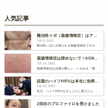
人気記事
難治性イボ（脂腺増殖症）はアグネスAGNESが効果的です！
7月 9, 2021
難治性いぼに分類される脂腺増殖症ですが、脂腺増殖症はAGNESアグネスにとても良く反応して、きれいに治すことができます。 ↑ 脂腺増殖症をアグネスAGNESで３回治療した1ヶ月後の写真です。...
脂腺増殖症は諦めないで！AGNESアグネス治療でツルツル肌に！
3月 14, 2021
脂腺増殖症は治療が難しい、いわゆる『難治性イボ』です。 脂腺増殖症でググると、治療法として液体窒素、メスやパンチングによる外科的切除、炭酸ガスレーザーなどが出て来ますが、実際のところ、液体窒...
話題のハイフHIFUは本当に効果があるのか？
2月 15, 2021
先日、ハイフHIFUを久しぶりに受けたら、顔の調子がとても良い感じです♪ 私はハイフHIFU後はいつも３日位、人には気付かれない程度に軽く腫れて、その後、グングンと顔が引き締まります。 ...
2回目のプロファイロを受けました