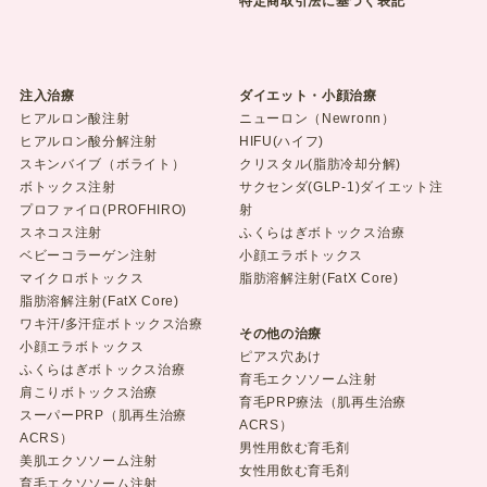
特定商取引法に基づく表記
注入治療
ダイエット・小顔治療
ヒアルロン酸注射
ニューロン（Newronn）
ヒアルロン酸分解注射
HIFU(ハイフ)
スキンバイブ（ボライト）
クリスタル(脂肪冷却分解)
ボトックス注射
サクセンダ(GLP-1)ダイエット注
プロファイロ(PROFHIRO)
射
スネコス注射
ふくらはぎボトックス治療
ベビーコラーゲン注射
小顔エラボトックス
マイクロボトックス
脂肪溶解注射(FatX Core)
脂肪溶解注射(FatX Core)
ワキ汗/多汗症ボトックス治療
その他の治療
小顔エラボトックス
ピアス穴あけ
ふくらはぎボトックス治療
育毛エクソソーム注射
肩こりボトックス治療
育毛PRP療法（肌再生治療
スーパーPRP（肌再生治療
ACRS）
ACRS）
男性用飲む育毛剤
美肌エクソソーム注射
女性用飲む育毛剤
育毛エクソソーム注射