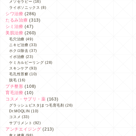
メソセラピー
(16)
ライポソニックス
(8)
シワ治療
(286)
たるみ治療
(313)
シミ治療
(47)
美肌治療
(260)
毛穴治療
(49)
ニキビ治療
(33)
ホクロ除去
(37)
イボ治療
(23)
ケミカルピーリング
(28)
スキンケア
(93)
毛孔性苔癬
(10)
脱毛
(16)
プチ整形
(108)
育毛治療
(10)
コスメ・サプリ・薬
(163)
グラッシュビスタ|まつ毛育毛剤
(26)
Dr.MOQLIN
(10)
コスメ
(33)
サプリメント
(92)
アンチエイジング
(213)
食と健康
(98)