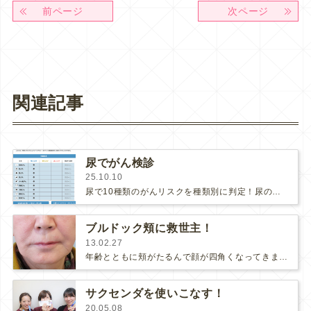
前ページ
次ページ
関連記事
尿でがん検診
25.10.10
尿で10種類のがんリスクを種類別に判定！尿のマイクロRNAを調べてがんのリスクを判定するマイシグナルを導入しまして、私も早速、検…
ブルドック頬に救世主！
13.02.27
年齢とともに頬がたるんで顔が四角くなってきますね(´▽｀；)ゞたるみには糸で引っ張り上げる『１DAYリフト』が効果的です♪こ…
サクセンダを使いこなす！
20.05.08