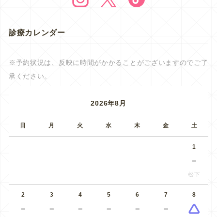
診療カレンダー
※予約状況は、反映に時間がかかることがございますのでご了
承ください。
2026年8月
日
月
火
水
木
金
土
1
松下
2
3
4
5
6
7
8