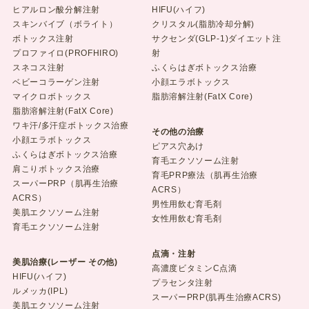
ヒアルロン酸分解注射
HIFU(ハイフ)
スキンバイブ（ボライト）
クリスタル(脂肪冷却分解)
ボトックス注射
サクセンダ(GLP-1)ダイエット注
プロファイロ(PROFHIRO)
射
スネコス注射
ふくらはぎボトックス治療
ベビーコラーゲン注射
小顔エラボトックス
マイクロボトックス
脂肪溶解注射(FatX Core)
脂肪溶解注射(FatX Core)
ワキ汗/多汗症ボトックス治療
その他の治療
小顔エラボトックス
ピアス穴あけ
ふくらはぎボトックス治療
育毛エクソソーム注射
肩こりボトックス治療
育毛PRP療法（肌再生治療
スーパーPRP（肌再生治療
ACRS）
ACRS）
男性用飲む育毛剤
美肌エクソソーム注射
女性用飲む育毛剤
育毛エクソソーム注射
点滴・注射
美肌治療(レーザー その他)
高濃度ビタミンC点滴
HIFU(ハイフ)
プラセンタ注射
ルメッカ(IPL)
スーパーPRP(肌再生治療ACRS)
美肌エクソソーム注射