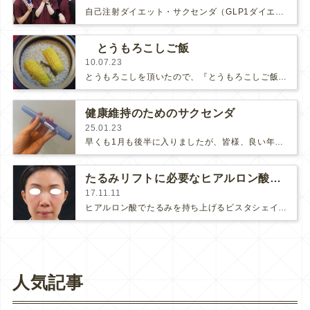
自己注射ダイエット・サクセンダ（GLP1ダイエット）はスタッフにもとても人気です♪↑導入してまもなく、2月のサクセンダ・メン…
とうもろこしご飯
10.07.23
とうもろこしを頂いたので、『とうもろこしご飯』にしました。玄米に昆布を入れて、とうもろこしを豪快に１本！と思ったのですが、…
健康維持のためのサクセンダ
25.01.23
早くも1月も後半に入りましたが、皆様、良い年末年始をお過ごしになりましたか？今年も年明け早々からLAの大火事など色々な出来事が…
たるみリフトに必要なヒアルロン酸の本数は？
17.11.11
ヒアルロン酸でたるみを持ち上げるビスタシェイプやポニーテールリフトなどにヒアルロン酸が果たして何本必要なのでしょうか？たる…
人気記事