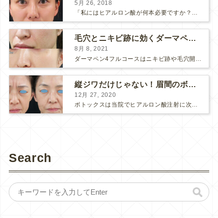
5月 26, 2018
「私にはヒアルロン酸が何本必要ですか？」 診察の時によく聞かれますが、なかなか難しい質問です。 どこまでこだわってキレイにしたいかによって 使うヒアルロン酸の量が変わるからです。 前回もご紹介させ...
毛穴とニキビ跡に効くダーマペン４フルコース
8月 8, 2021
ダーマペン4フルコースはニキビ跡や毛穴開きで悩まれている方に自信を持ってお勧めできる美肌治療です。 ↑ ダーマペン4フルコースを4回行いました。 ニキビ跡と毛穴開きが改善して肌のキメが整いまし...
縦ジワだけじゃない！眉間のボトックス注射
12月 27, 2020
ボトックスは当院でヒアルロン酸注射に次いで人気のある治療です。 私自身、美容治療が制限されていた妊娠・授乳中に一番やりたかったのはボトックスで、 「ボトックスが世の中から無くなったら困る！」と...
Search