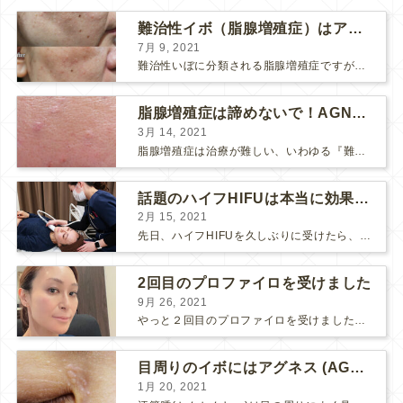
難治性イボ（脂腺増殖症）はアグネスAGNESが効果的です！
7月 9, 2021
難治性いぼに分類される脂腺増殖症ですが、脂腺増殖症はAGNESアグネスにとても良く反応して、きれいに治すことができます。 ↑ 脂腺増殖症をアグネスAGNESで３回治療した1ヶ月後の写真です。...
脂腺増殖症は諦めないで！AGNESアグネス治療でツルツル肌に！
3月 14, 2021
脂腺増殖症は治療が難しい、いわゆる『難治性イボ』です。 脂腺増殖症でググると、治療法として液体窒素、メスやパンチングによる外科的切除、炭酸ガスレーザーなどが出て来ますが、実際のところ、液体窒...
話題のハイフHIFUは本当に効果があるのか？
2月 15, 2021
先日、ハイフHIFUを久しぶりに受けたら、顔の調子がとても良い感じです♪ 私はハイフHIFU後はいつも３日位、人には気付かれない程度に軽く腫れて、その後、グングンと顔が引き締まります。 ...
2回目のプロファイロを受けました
9月 26, 2021
やっと２回目のプロファイロを受けました。 ↑ 写真はプロファイロ翌日です。 この距離の写真では凹凸は映らないですし、 実物も、首がよく見ると凹凸が残っている位で、 それも３日で...
目周りのイボにはアグネス (AGNES）が効く！（ほぼ）ノーダウンタイムのイボ治療
1月 20, 2021