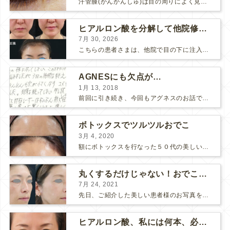
汗管腫(かんかんしゅ)は目の周りによく見られるいぼです。 以前は炭酸ガスレーザーでイボ組織を削って（蒸散とかアブレーションと言います）治療していました。 汗管腫は治療しても再発しやすい難治...
ヒアルロン酸を分解して他院修正（目の下のチンダル現象とその補正）
7月 30, 2026
こちらの患者さまは、他院で目の下に注入したヒアルロン酸がチンダル現象を起こしていたため、 ヒアルロン酸を分解する薬（ヒアルロニダーゼ）で分解してから 改めてヒアルロン酸を入れ直しました。 ...
AGNESにも欠点が…
1月 13, 2018
前回に引き続き、今回もアグネスのお話です。 AGNESはとっても良い治療である一方、 欠点もいくつかありますので、そちらもお話ししておきますね。 AGNESの欠点 1. ダウンタイム A...
ボトックスでツルツルおでこ
3月 4, 2020
額にボトックスを行なった５０代の美しい女性です。 エイジングとともに横ジワが目立つようになって、 キメが乱れてツヤが無くなってきます。 ボトックスを額に注射すると 横ジワが目立たなくな...
丸くするだけじゃない！おでこのヒアルロン酸注射
7月 24, 2021
先日、ご紹介した美しい患者様のお写真を使わせていただいて、おでこのヒアルロン酸注射について説明します。 （≫ 写真の患者様の経過はこちら『２年間で若返って綺麗になられた患者様』） なぜおでこに...
ヒアルロン酸、私には何本、必要ですか？