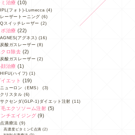
シミ治療
(10)
IPL(フォト)-Lumecca
(4)
レーザートーニング
(6)
Qスイッチレーザー
(2)
イボ治療
(22)
AGNES(アグネス)
(16)
炭酸ガスレーザー
(8)
ホクロ除去
(2)
炭酸ガスレーザー
(2)
小顔治療
(1)
HIFU(ハイフ)
(1)
ダイエット
(19)
ニューロン（EMS）
(3)
クリスタル
(6)
サクセンダ(GLP-1)ダイエット注射
(11)
育毛エクソソーム注射
(5)
アンチエイジング
(9)
点滴療法
(9)
高濃度ビタミンC点滴
(2)
NMN点滴療法
(3)