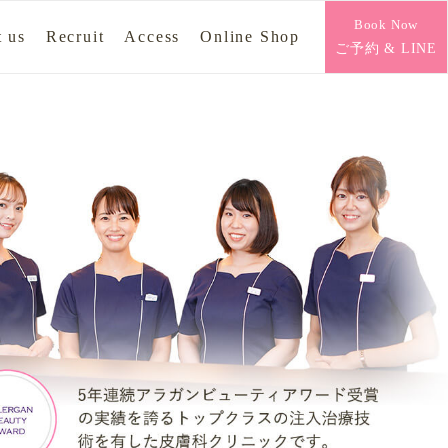
Book Now
 us
Recruit
Access
Online Shop
ご予約 & LINE