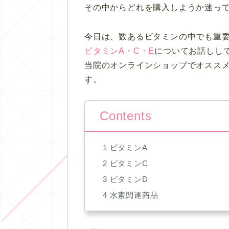
その中からどれを購入しようか迷っ
今日は、数あるビタミンの中でも
重
ビタミンA・C・E
についてお話しし
当院のオンラインショップでオスス
す。
Contents
1
ビタミンA
2
ビタミンC
3
ビタミンD
4
水素関連商品