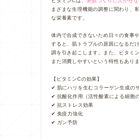
ビタミンCは、
美肌づくりに欠かせな
まざまな生理機能の調整に関わり、
な栄養素です。
体内で合成できないため日々の食事
すると、肌トラブルの原因になるだ
調を引き起こします。また、ビタミ
また消費しやすいという特性もあり
【ビタミンCの効果】
✔︎ 肌にハリを生むコラーゲン生成の
✔︎ 抗酸化作用（活性酸素による細胞
✔︎
抗ストレス効果
✔︎
免疫力強化
✔︎
ガン予防