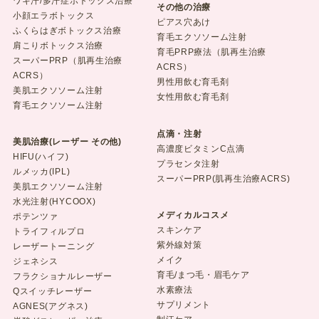
ワキ汗/多汗症ボトックス治療
その他の治療
小顔エラボトックス
ピアス穴あけ
ふくらはぎボトックス治療
育毛エクソソーム注射
肩こりボトックス治療
育毛PRP療法（肌再生治療
スーパーPRP（肌再生治療
ACRS）
ACRS）
男性用飲む育毛剤
美肌エクソソーム注射
女性用飲む育毛剤
育毛エクソソーム注射
点滴・注射
美肌治療(レーザー その他)
高濃度ビタミンC点滴
HIFU(ハイフ)
プラセンタ注射
ルメッカ(IPL)
スーパーPRP(肌再生治療ACRS)
美肌エクソソーム注射
水光注射(HYCOOX)
メディカルコスメ
ポテンツァ
スキンケア
トライフィルプロ
紫外線対策
レーザートーニング
メイク
ジェネシス
育毛/まつ毛・眉毛ケア
フラクショナルレーザー
水素療法
Qスイッチレーザー
サプリメント
AGNES(アグネス)