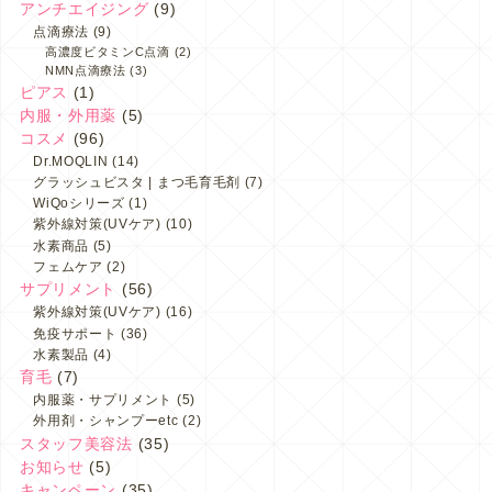
アンチエイジング
(9)
点滴療法
(9)
高濃度ビタミンC点滴
(2)
NMN点滴療法
(3)
ピアス
(1)
内服・外用薬
(5)
コスメ
(96)
Dr.MOQLIN
(14)
グラッシュビスタ | まつ毛育毛剤
(7)
WiQoシリーズ
(1)
紫外線対策(UVケア)
(10)
水素商品
(5)
フェムケア
(2)
サプリメント
(56)
紫外線対策(UVケア)
(16)
免疫サポート
(36)
水素製品
(4)
育毛
(7)
内服薬・サプリメント
(5)
外用剤・シャンプーetc
(2)
スタッフ美容法
(35)
お知らせ
(5)
キャンペーン
(35)