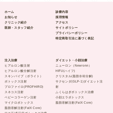
ホーム
診療内容
お知らせ
採用情報
クリニック紹介
アクセス
医師・スタッフ紹介
サイトポリシー
プライバシーポリシー
特定商取引法に基づく表記
注入治療
ダイエット・小顔治療
ヒアルロン酸注射
ニューロン（Newronn）
ヒアルロン酸分解注射
HIFU(ハイフ)
スキンバイブ（ボライト）
クリスタル(脂肪冷却分解)
ボトックス注射
サクセンダ(GLP-1)ダイエット注
プロファイロ(PROFHIRO)
射
スネコス注射
ふくらはぎボトックス治療
ベビーコラーゲン注射
小顔エラボトックス
マイクロボトックス
脂肪溶解注射(FatX Core)
脂肪溶解注射(FatX Core)