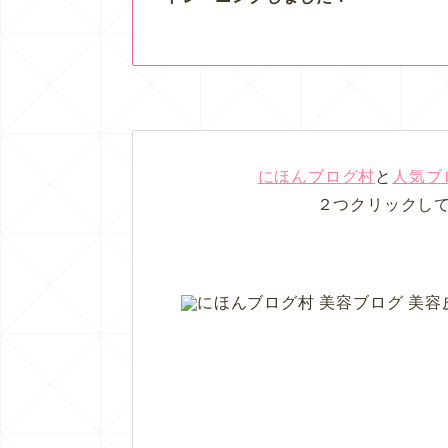
にほんブログ村
と
人気ブ
２つクリックし