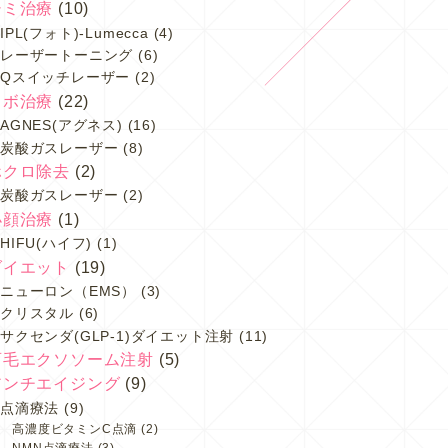
シミ治療
(10)
IPL(フォト)-Lumecca
(4)
レーザートーニング
(6)
Qスイッチレーザー
(2)
イボ治療
(22)
AGNES(アグネス)
(16)
炭酸ガスレーザー
(8)
ホクロ除去
(2)
炭酸ガスレーザー
(2)
小顔治療
(1)
HIFU(ハイフ)
(1)
ダイエット
(19)
ニューロン（EMS）
(3)
クリスタル
(6)
サクセンダ(GLP-1)ダイエット注射
(11)
育毛エクソソーム注射
(5)
アンチエイジング
(9)
点滴療法
(9)
高濃度ビタミンC点滴
(2)
NMN点滴療法
(3)