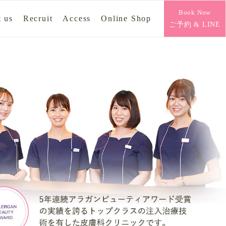
Book Now
 us
Recruit
Access
Online Shop
ご予約 & LINE