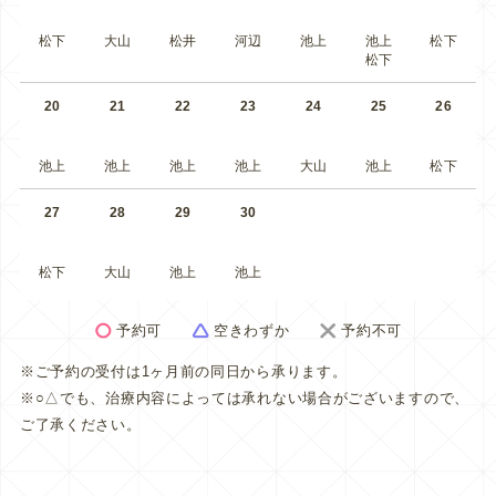
松下
大山
松井
河辺
池上
池上
松下
松下
20
21
22
23
24
25
26
池上
池上
池上
池上
大山
池上
松下
27
28
29
30
松下
大山
池上
池上
予約可
空きわずか
予約不可
※ご予約の受付は1ヶ月前の同日から承ります。
※○△でも、治療内容によっては承れない場合がございますので、
ご了承ください。