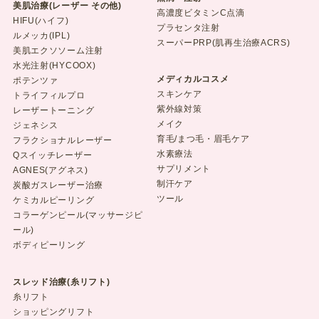
美肌治療(レーザー その他)
高濃度ビタミンC点滴
HIFU(ハイフ)
プラセンタ注射
ルメッカ(IPL)
スーパーPRP(肌再生治療ACRS)
美肌エクソソーム注射
水光注射(HYCOOX)
メディカルコスメ
ポテンツァ
スキンケア
トライフィルプロ
紫外線対策
レーザートーニング
メイク
ジェネシス
育毛/まつ毛・眉毛ケア
フラクショナルレーザー
水素療法
Qスイッチレーザー
サプリメント
AGNES(アグネス)
制汗ケア
炭酸ガスレーザー治療
ツール
ケミカルピーリング
コラーゲンピール(マッサージピ
ール)
ボディピーリング
スレッド治療(糸リフト)
糸リフト
ショッピングリフト