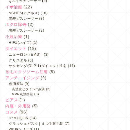
Qスイッチレーザー
(2)
イボ治療
(22)
AGNES(アグネス)
(16)
炭酸ガスレーザー
(8)
ホクロ除去
(2)
炭酸ガスレーザー
(2)
小顔治療
(1)
HIFU(ハイフ)
(1)
ダイエット
(19)
ニューロン（EMS）
(3)
クリスタル
(6)
サクセンダ(GLP-1)ダイエット注射
(11)
育毛エクソソーム注射
(5)
アンチエイジング
(9)
点滴療法
(9)
高濃度ビタミンC点滴
(2)
NMN点滴療法
(3)
ピアス
(1)
内服・外用薬
(5)
コスメ
(96)
Dr.MOQLIN
(14)
グラッシュビスタ | まつ毛育毛剤
(7)
WiQoシリーズ
(1)