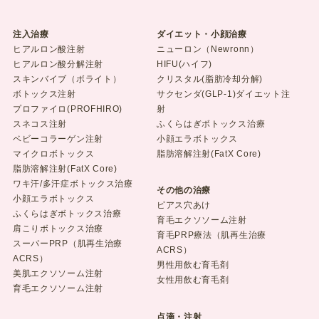
注入治療
ダイエット・小顔治療
ヒアルロン酸注射
ニューロン（Newronn）
ヒアルロン酸分解注射
HIFU(ハイフ)
スキンバイブ（ボライト）
クリスタル(脂肪冷却分解)
ボトックス注射
サクセンダ(GLP-1)ダイエット注
プロファイロ(PROFHIRO)
射
スネコス注射
ふくらはぎボトックス治療
ベビーコラーゲン注射
小顔エラボトックス
マイクロボトックス
脂肪溶解注射(FatX Core)
脂肪溶解注射(FatX Core)
ワキ汗/多汗症ボトックス治療
その他の治療
小顔エラボトックス
ピアス穴あけ
ふくらはぎボトックス治療
育毛エクソソーム注射
肩こりボトックス治療
育毛PRP療法（肌再生治療
スーパーPRP（肌再生治療
ACRS）
ACRS）
男性用飲む育毛剤
美肌エクソソーム注射
女性用飲む育毛剤
育毛エクソソーム注射
点滴・注射