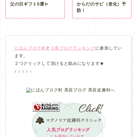
父の日ギフト5選✨
からだのサビ（老化）予
防！
にほんブログ村
と
人気ブログランキング
に参加してい
ます。
２つクリックして頂けると励みになります★
↓ ↓ ↓ ↓ ↓