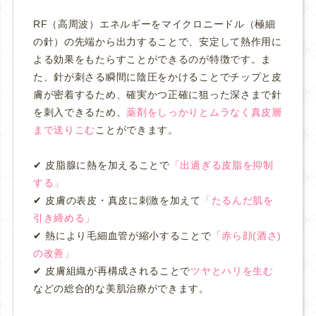
RF（高周波）エネルギーをマイクロニードル（極細
の針）の先端から出力することで、安定して熱作用に
よる効果をもたらすことができるのが特徴です。ま
た、針が刺さる瞬間に陰圧をかけることでチップと皮
膚が密着するため、確実かつ正確に狙った深さまで針
を刺入できるため、
薬剤をしっかりとムラなく真皮層
まで送りこむ
ことができます。
✔︎ 皮脂腺に熱を加えることで
「出過ぎる皮脂を抑制
する」
✔︎ 皮膚の表皮・真皮に刺激を加えて
「たるんだ肌を
引き締める」
✔︎ 熱により毛細血管が縮小することで
「赤ら顔(酒さ)
の改善」
✔︎ 皮膚組織が再構成されることで
ツヤとハリを生む
などの総合的な美肌治療ができます。