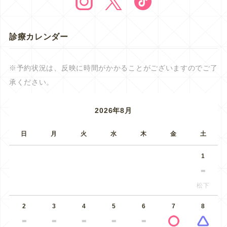
診療カレンダー
※予約状況は、反映に時間がかかることがございますのでご了
承ください。
2026年8月
日
月
火
水
木
金
土
1
松下
2
3
4
5
6
7
8