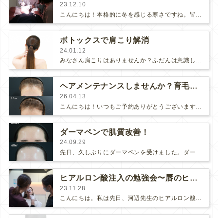
23.12.10
こんにちは！本格的に冬を感じる寒さですね。皆様体調を崩されていないでしょうか？さて、タイトルにもある通り私の顔に『脂漏性角化症…
ボトックスで肩こり解消
24.01.12
みなさん肩こりはありませんか？ふだんは意識していないかもしれませんが、頭の重さは5～6キロもあります。そんな重い頭を支えているが、…
ヘアメンテナンスしませんか？育毛治療おすすめです♪
26.04.13
こんにちは！いつもご予約ありがとうございます。髪の毛は年齢が出やすい部分です。頭皮が薄くなったり、切れ毛や抜け毛が増えたりと……
ダーマペンで肌質改善！
24.09.29
先日、久しぶりにダーマペンを受けました。ダーマペンとコラーゲンピールを組み合わせた「ヴェルベットスキン」にしました。ダーマペンは…
ヒアルロン酸注入の勉強会〜唇のヒアルロン酸〜
23.11.28
こんにちは。私は先日、河辺先生のヒアルロン酸注入の見学をさせて頂きました。今回は唇のヒアルロン酸注入です✨今回の唇に使用したヒ…