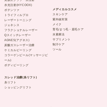
美肌エクソソーム注射
水光注射(HYCOOX)
メディカルコスメ
ポテンツァ
スキンケア
トライフィルプロ
紫外線対策
レーザートーニング
メイク
ジェネシス
育毛/まつ毛・眉毛ケア
フラクショナルレーザー
水素療法
Qスイッチレーザー
サプリメント
AGNES(アグネス)
制汗ケア
炭酸ガスレーザー治療
ツール
ケミカルピーリング
コラーゲンピール(マッサージピ
ール)
ボディピーリング
スレッド治療(糸リフト)
糸リフト
ショッピングリフト