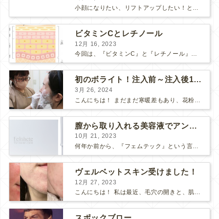
小顔になりたい、リフトアップしたい！という方で、 HIFUにしようか、 ポテンツァにしようか、 と迷っている方も多いようです。 HIFUもポテンツァも、たるみや肌の引き締め効果のある人気の...
ビタミンCとレチノール
12月 16, 2023
今回は、『ビタミンC』と『レチノール』についてお話しします。 “美肌成分”の代表的な存在である「ビタミンC」と「レチノール」 美容意識の高い皆さまなら耳にしたことがあると思います。 それ...
初のボライト！注入前～注入後1週間の感想
3月 26, 2024
こんにちは！ まだまだ寒暖差もあり、花粉も飛んで、体調や肌が揺らぎやすい方も多いのではないでしょうか？ そんな最近わたしは、松下先生にボライトを注入して頂きました！ 人生✨初ボライト✨で注入...
膣から取り入れる美容液でアンチエイジング
10月 21, 2023
何年か前から、『フェムテック』という言葉をよく耳にするようになりました。 フェムテックは、月経や出産、不妊、更年期など女性特有の健康課題をサポートするツールとして注目されていますね。 フェ...
ヴェルベットスキン受けました！
12月 27, 2023
こんにちは！ 私は最近、毛穴の開きと、肌のごわつきが気になって、なんとかお肌をツヤツヤにしたいな〜と思っていました… そこで！ダーマペン『ヴェルベットスキン』を受けました♪ 経過ごとに写...
スポックブロー