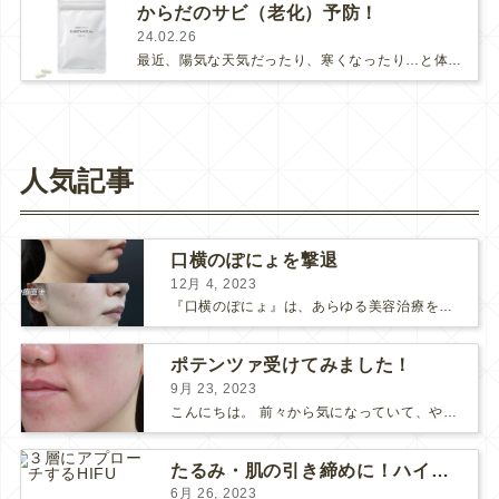
からだのサビ（老化）予防！
24.02.26
最近、陽気な天気だったり、寒くなったり…と体調管理が大変ですよね😔疲れやすくなったり、体調不良になったり、知らぬ間にストレスや負…
人気記事
口横のぽにょを撃退
12月 4, 2023
『口横のぽにょ』は、あらゆる美容治療を行ってもなかなか良くならないことで有名ですね。 糸リフトは口横にフォーカスするのは難しいですし、ショッピングスレッドを毎月受けるにはコストがかかります… ...
ポテンツァ受けてみました！
9月 23, 2023
こんにちは。 前々から気になっていて、やってみたい！ と思っていたポテンツァが当院に導入され私も体験してみました♪ 施術をする看護師として、ポテンツァとは何かをお伝えできればいいなと思い...
たるみ・肌の引き締めに！ハイフとポテンツァどっちがいい？
6月 26, 2023