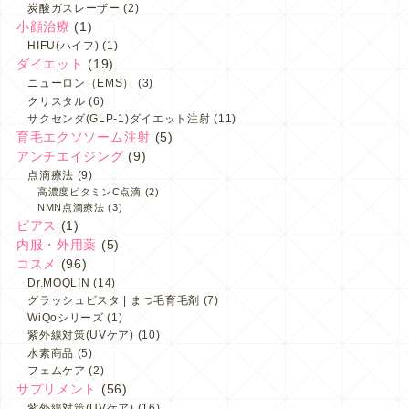
炭酸ガスレーザー
(2)
小顔治療
(1)
HIFU(ハイフ)
(1)
ダイエット
(19)
ニューロン（EMS）
(3)
クリスタル
(6)
サクセンダ(GLP-1)ダイエット注射
(11)
育毛エクソソーム注射
(5)
アンチエイジング
(9)
点滴療法
(9)
高濃度ビタミンC点滴
(2)
NMN点滴療法
(3)
ピアス
(1)
内服・外用薬
(5)
コスメ
(96)
Dr.MOQLIN
(14)
グラッシュビスタ | まつ毛育毛剤
(7)
WiQoシリーズ
(1)
紫外線対策(UVケア)
(10)
水素商品
(5)
フェムケア
(2)
サプリメント
(56)
紫外線対策(UVケア)
(16)