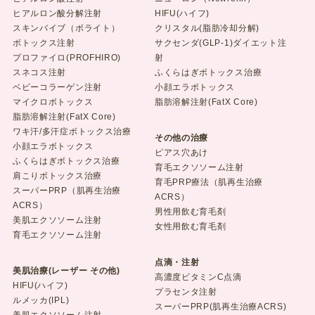
ヒアルロン酸分解注射
HIFU(ハイフ)
スキンバイブ（ボライト）
クリスタル(脂肪冷却分解)
ボトックス注射
サクセンダ(GLP-1)ダイエット注
プロファイロ(PROFHIRO)
射
スネコス注射
ふくらはぎボトックス治療
ベビーコラーゲン注射
小顔エラボトックス
マイクロボトックス
脂肪溶解注射(FatX Core)
脂肪溶解注射(FatX Core)
ワキ汗/多汗症ボトックス治療
その他の治療
小顔エラボトックス
ピアス穴あけ
ふくらはぎボトックス治療
育毛エクソソーム注射
肩こりボトックス治療
育毛PRP療法（肌再生治療
スーパーPRP（肌再生治療
ACRS）
ACRS）
男性用飲む育毛剤
美肌エクソソーム注射
女性用飲む育毛剤
育毛エクソソーム注射
点滴・注射
美肌治療(レーザー その他)
高濃度ビタミンC点滴
HIFU(ハイフ)
プラセンタ注射
ルメッカ(IPL)
スーパーPRP(肌再生治療ACRS)