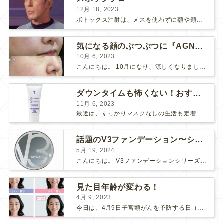
12月 18, 2023
ボトックス注射は、メスを使わずに額や頬のシワ、エラを和らげることができるため、リスクの少ない美容医療としてとても人気の治療です。 しかし、表情筋がうまく動かずに、引きつったような不自然な笑顔...
気になる顔のぶつぶつに『AGNES』
10月 6, 2023
こんにちは。 10月になり、涼しくなりましたね。 先日、美味しい栗が届いたので栗ご飯を作りました。 お米3合にお水を入れて、 料理酒大さじ2、塩小さじ1、栗を大量に投入！ 美味しくで...
ダウンタイムも怖くない！おすすめコスメ2選！
11月 6, 2023
最近は、すっかりマスクなしの生活も定着してきましたね。 マスク必須の時は面倒だし、息苦しいし、早くマスクなしの生活に戻らないかな～と思っていましたが、そんなマスク生活にもメリットがありました。そ...
話題のV3ファンデーション〜シャイニングVSブリリアント〜
5月 19, 2024
こんにちは。 V3ファンデーションシリーズより新たなシリーズが入荷しました！ 【V3ブリリアントファンデーション】です♪ V3シリーズの推しポイント まずは、「エキサイティング」「シャイニング...
見た目年齢が変わる！
4月 9, 2023
今日は、4月9日子宮頸がんを予防する日（子宮の日）です。 ここ数年、新型コロナの影響で、子宮頸がん検診にも受診控えが起こってしまっているそうです。 検診間隔が空いてしまう事で、もしがんが発見さ...