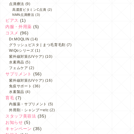
点滴療法
(9)
高濃度ビタミンC点滴
(2)
NMN点滴療法
(3)
ピアス
(1)
内服・外用薬
(5)
コスメ
(96)
Dr.MOQLIN
(14)
グラッシュビスタ | まつ毛育毛剤
(7)
WiQoシリーズ
(1)
紫外線対策(UVケア)
(10)
水素商品
(5)
フェムケア
(2)
サプリメント
(56)
紫外線対策(UVケア)
(16)
免疫サポート
(36)
水素製品
(4)
育毛
(7)
内服薬・サプリメント
(5)
外用剤・シャンプーetc
(2)
スタッフ美容法
(35)
お知らせ
(5)
キャンペーン
(35)