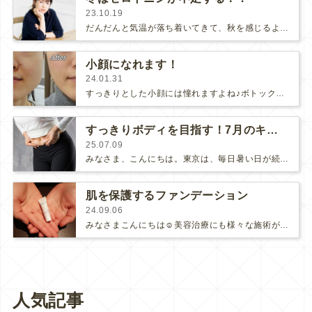
23.10.19
だんだんと気温が落ち着いてきて、秋を感じるようになりましたね。ですが、秋から冬にかけて、気分が落ち込んだり、日中に眠気やだるさを感…
小顔になれます！
24.01.31
すっきりとした小顔には憧れますよね♪ボトックス注射は、おでこや眉間などの表情ジワを消すために注入することが多いですが、注入する部位…
すっきりボディを目指す！7月のキャンペーン
25.07.09
みなさま、こんにちは。東京は、毎日暑い日が続いております。紫外線はもちろんのこと、熱中症にも十分に気をつけてくださいね☀️薄着…
肌を保護するファンデーション
24.09.06
みなさまこんにちは☺️美容治療にも様々な施術がございますが、針を使用する治療を行った後の、内出血や針跡の赤いポツポツ、またレーザー…
人気記事