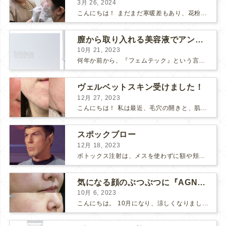
3月 26, 2024
こんにちは！ まだまだ寒暖差もあり、花粉も飛んで、体調や肌が揺らぎやすい方も多いのではないでしょうか？ そんな最近わたしは、松下先生にボライトを注入して頂きました！ 人生✨初ボライト✨で注入...
膣から取り入れる美容液でアンチエイジング
10月 21, 2023
何年か前から、『フェムテック』という言葉をよく耳にするようになりました。 フェムテックは、月経や出産、不妊、更年期など女性特有の健康課題をサポートするツールとして注目されていますね。 フェ...
ヴェルベットスキン受けました！
12月 27, 2023
こんにちは！ 私は最近、毛穴の開きと、肌のごわつきが気になって、なんとかお肌をツヤツヤにしたいな〜と思っていました… そこで！ダーマペン『ヴェルベットスキン』を受けました♪ 経過ごとに写...
スポックブロー
12月 18, 2023
ボトックス注射は、メスを使わずに額や頬のシワ、エラを和らげることができるため、リスクの少ない美容医療としてとても人気の治療です。 しかし、表情筋がうまく動かずに、引きつったような不自然な笑顔...
気になる顔のぶつぶつに『AGNES』
10月 6, 2023
こんにちは。 10月になり、涼しくなりましたね。 先日、美味しい栗が届いたので栗ご飯を作りました。 お米3合にお水を入れて、 料理酒大さじ2、塩小さじ1、栗を大量に投入！ 美味しくで...