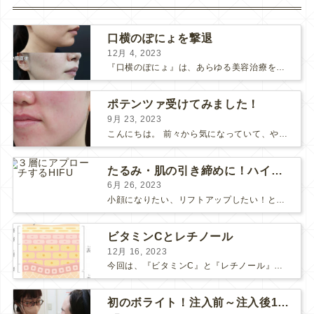
口横のぽにょを撃退
12月 4, 2023
『口横のぽにょ』は、あらゆる美容治療を行ってもなかなか良くならないことで有名ですね。 糸リフトは口横にフォーカスするのは難しいですし、ショッピングスレッドを毎月受けるにはコストがかかります… ...
ポテンツァ受けてみました！
9月 23, 2023
こんにちは。 前々から気になっていて、やってみたい！ と思っていたポテンツァが当院に導入され私も体験してみました♪ 施術をする看護師として、ポテンツァとは何かをお伝えできればいいなと思い...
たるみ・肌の引き締めに！ハイフとポテンツァどっちがいい？
6月 26, 2023
小顔になりたい、リフトアップしたい！という方で、 HIFUにしようか、 ポテンツァにしようか、 と迷っている方も多いようです。 HIFUもポテンツァも、たるみや肌の引き締め効果のある人気の...
ビタミンCとレチノール
12月 16, 2023
今回は、『ビタミンC』と『レチノール』についてお話しします。 “美肌成分”の代表的な存在である「ビタミンC」と「レチノール」 美容意識の高い皆さまなら耳にしたことがあると思います。 それ...
初のボライト！注入前～注入後1週間の感想