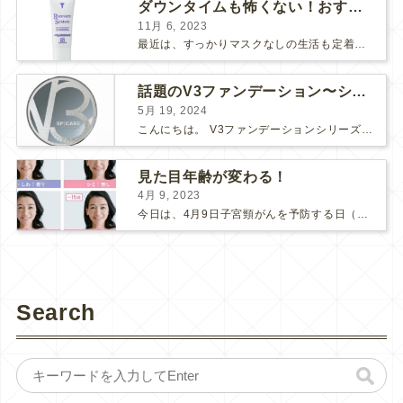
ダウンタイムも怖くない！おすすめコスメ2選！
11月 6, 2023
最近は、すっかりマスクなしの生活も定着してきましたね。 マスク必須の時は面倒だし、息苦しいし、早くマスクなしの生活に戻らないかな～と思っていましたが、そんなマスク生活にもメリットがありました。そ...
話題のV3ファンデーション〜シャイニングVSブリリアント〜
5月 19, 2024
こんにちは。 V3ファンデーションシリーズより新たなシリーズが入荷しました！ 【V3ブリリアントファンデーション】です♪ V3シリーズの推しポイント まずは、「エキサイティング」「シャイニング...
見た目年齢が変わる！
4月 9, 2023
今日は、4月9日子宮頸がんを予防する日（子宮の日）です。 ここ数年、新型コロナの影響で、子宮頸がん検診にも受診控えが起こってしまっているそうです。 検診間隔が空いてしまう事で、もしがんが発見さ...
Search