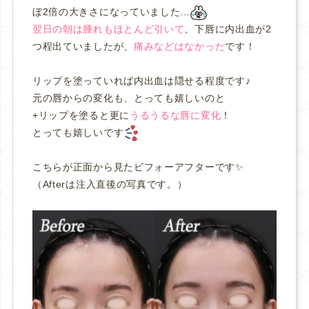
ぼ2倍の大きさになっていました…
翌日の朝は腫れもほとんど引いて
、下唇に内出血が2
つ程出ていましたが、
痛みなどはなかった
です！
リップを塗っていれば内出血は隠せる程度です♪
元の唇からの変化も、とっても嬉しいのと
+リップを塗ると更に
うるうるな唇に変化
！
とっても嬉しいです
こちらが正面から見たビフォーアフターです✨
（Afterは注入直後の写真です。）