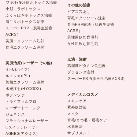
ワキ汗/多汗症ボトックス治療
その他の治療
小顔エラボトックス
ピアス穴あけ
ふくらはぎボトックス治療
育毛エクソソーム注射
肩こりボトックス治療
育毛PRP療法（肌再生治療
スーパーPRP（肌再生治療
ACRS）
ACRS）
男性用飲む育毛剤
美肌エクソソーム注射
女性用飲む育毛剤
育毛エクソソーム注射
点滴・注射
美肌治療(レーザー その他)
高濃度ビタミンC点滴
HIFU(ハイフ)
プラセンタ注射
ルメッカ(IPL)
スーパーPRP(肌再生治療ACRS)
美肌エクソソーム注射
水光注射(HYCOOX)
メディカルコスメ
ポテンツァ
スキンケア
トライフィルプロ
紫外線対策
レーザートーニング
メイク
ジェネシス
育毛/まつ毛・眉毛ケア
フラクショナルレーザー
水素療法
Qスイッチレーザー
サプリメント
AGNES(アグネス)