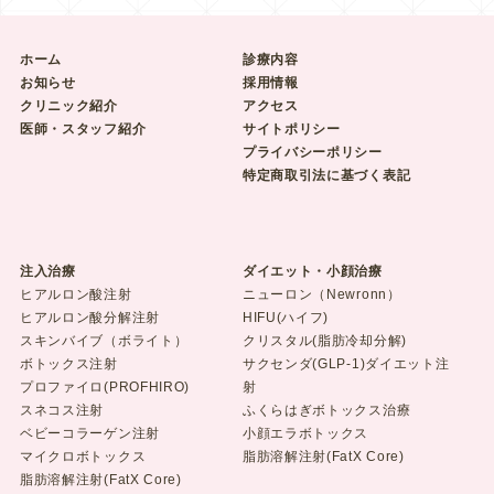
ホーム
診療内容
お知らせ
採用情報
クリニック紹介
アクセス
医師・スタッフ紹介
サイトポリシー
プライバシーポリシー
特定商取引法に基づく表記
注入治療
ダイエット・小顔治療
ヒアルロン酸注射
ニューロン（Newronn）
ヒアルロン酸分解注射
HIFU(ハイフ)
スキンバイブ（ボライト）
クリスタル(脂肪冷却分解)
ボトックス注射
サクセンダ(GLP-1)ダイエット注
プロファイロ(PROFHIRO)
射
スネコス注射
ふくらはぎボトックス治療
ベビーコラーゲン注射
小顔エラボトックス
マイクロボトックス
脂肪溶解注射(FatX Core)
脂肪溶解注射(FatX Core)