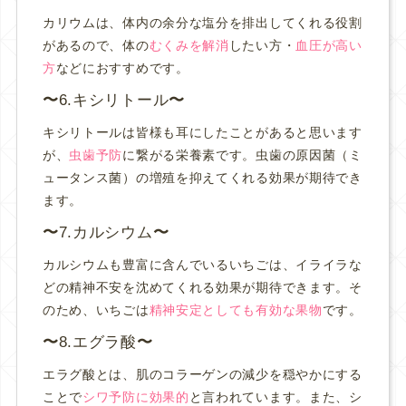
カリウムは、体内の余分な塩分を排出してくれる役割
があるので、体の
むくみを解消
したい方・
血圧が高い
方
などにおすすめです。
6.キシリトール
キシリトールは皆様も耳にしたことがあると思います
が、
虫歯予防
に繋がる栄養素です。虫歯の原因菌（ミ
ュータンス菌）の増殖を抑えてくれる効果が期待でき
ます。
7.カルシウム
カルシウムも豊富に含んでいるいちごは、イライラな
どの精神不安を沈めてくれる効果が期待できます。そ
のため、いちごは
精神安定としても有効な果物
です。
8.エグラ酸
エラグ酸とは、肌のコラーゲンの減少を穏やかにする
ことで
シワ予防に効果的
と言われています。また、シ