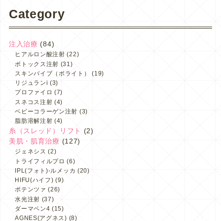
Category
注入治療
(84)
ヒアルロン酸注射
(22)
ボトックス注射
(31)
スキンバイブ（ボライト）
(19)
リジュランi
(3)
プロファイロ
(7)
スネコス注射
(4)
ベビーコラーゲン注射
(3)
脂肪溶解注射
(4)
糸（スレッド）リフト
(2)
美肌・肌育治療
(127)
ジェネシス
(2)
トライフィルプロ
(6)
IPL(フォト)-ルメッカ
(20)
HIFU(ハイフ)
(9)
ポテンツァ
(26)
水光注射
(37)
ダーマペン4
(15)
AGNES(アグネス)
(8)