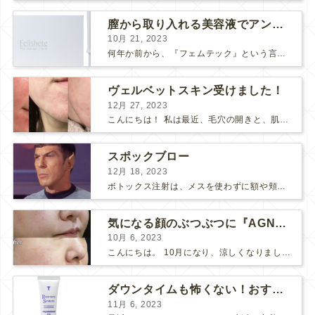
膣から取り入れる美容液でアンチエイジング
10月 21, 2023
何年か前から、『フェムテック』という言葉をよく耳にするようになりました。 フェムテックは、月経や出産、不妊、更年期など女性特有の健康課題をサポートするツールとして注目されていますね。 フェ...
ヴェルベットスキン受けました！
12月 27, 2023
こんにちは！ 私は最近、毛穴の開きと、肌のごわつきが気になって、なんとかお肌をツヤツヤにしたいな〜と思っていました… そこで！ダーマペン『ヴェルベットスキン』を受けました♪ 経過ごとに写...
スポックブロー
12月 18, 2023
ボトックス注射は、メスを使わずに額や頬のシワ、エラを和らげることができるため、リスクの少ない美容医療としてとても人気の治療です。 しかし、表情筋がうまく動かずに、引きつったような不自然な笑顔...
気になる顔のぶつぶつに『AGNES』
10月 6, 2023
こんにちは。 10月になり、涼しくなりましたね。 先日、美味しい栗が届いたので栗ご飯を作りました。 お米3合にお水を入れて、 料理酒大さじ2、塩小さじ1、栗を大量に投入！ 美味しくで...
ダウンタイムも怖くない！おすすめコスメ2選！
11月 6, 2023