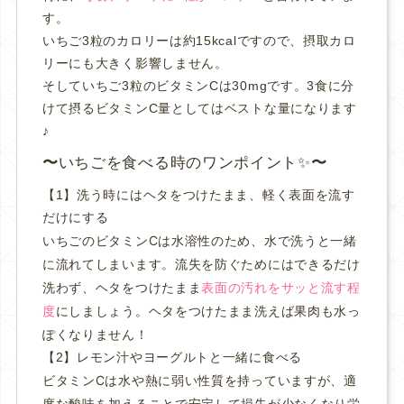
す。
いちご3粒のカロリーは約15kcalですので、摂取カロ
リーにも大きく影響しません。
そしていちご3粒のビタミンCは30mgです。3食に分
けて摂るビタミンC量としてはベストな量になります
♪
いちごを食べる時のワンポイント✨
【1】洗う時にはヘタをつけたまま、軽く表面を流す
だけにする
いちごのビタミンCは水溶性のため、水で洗うと一緒
に流れてしまいます。
流失を防ぐためにはできるだけ
洗わず、ヘタをつけたまま
表面の汚れをサッと流す程
度
にしましょう。
ヘタをつけたまま洗えば果肉も水っ
ぽくなりません！
【2】レモン汁やヨーグルトと一緒に食べる
ビタミンCは水や熱に弱い性質を持っていますが、適
度な酸味を加えることで安定して損失が少なくなり栄