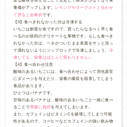
養価がアップします。
レモン汁やヨーグルトと合わせ
て摂ると効果的
です。
【3】食べきれなかった分は冷凍する
いちごは鮮度が命ですので、買ったらなるべく早く食
べるのが鉄則のデリケートな果物です。
もしも食べき
れなかった分は、ヘタがついたまま表面をサッと洗っ
て潰れないようにジップロックで冷凍しましょう。
冷
凍しても、栄養はほとんど変わりません♪
【4】食べ合わせ注意
酸味のあるいちごには、食べ合わせによって消化器官
にダメージを与えたり、栄養の吸収を阻害してしまう
食品があります。
ひとつはバナナです。
甘味のあるバナナは、酸味のあるいちごと一緒に食べ
ることで
胃腸に負担
を与えてしまいます。
また、カフェインはビタミンCを破壊してしまう可能
性があるので、コーヒーなどカフェインの強い飲み物