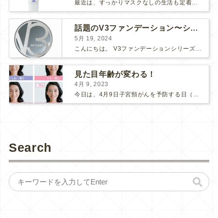
最近は、すっかりマスクなしの生活も定着してきましたね。 マスク必須の時は面倒だし、息苦しいし、早くマスクなしの生活に戻らないかな～と思っていましたが、そんなマスク生活にもメリットがありました。そ...
話題のV3ファンデーション〜シャイニングVSブリリアント〜
5月 19, 2024
こんにちは。 V3ファンデーションシリーズより新たなシリーズが入荷しました！ 【V3ブリリアントファンデーション】です♪ V3シリーズの推しポイント まずは、「エキサイティング」「シャイニング...
見た目年齢が変わる！
4月 9, 2023
今日は、4月9日子宮頸がんを予防する日（子宮の日）です。 ここ数年、新型コロナの影響で、子宮頸がん検診にも受診控えが起こってしまっているそうです。 検診間隔が空いてしまう事で、もしがんが発見さ...
Search