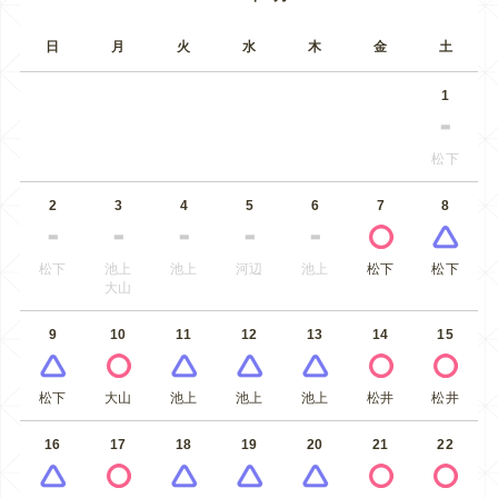
日
月
火
水
木
金
土
1
松下
2
3
4
5
6
7
8
松下
池上
池上
河辺
池上
松下
松下
大山
9
10
11
12
13
14
15
松下
大山
池上
池上
池上
松井
松井
16
17
18
19
20
21
22