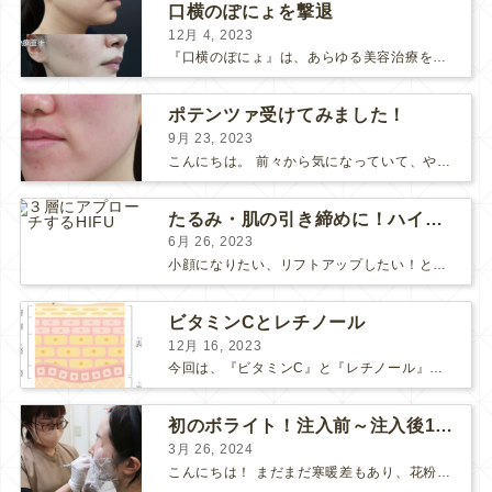
口横のぽにょを撃退
12月 4, 2023
『口横のぽにょ』は、あらゆる美容治療を行ってもなかなか良くならないことで有名ですね。 糸リフトは口横にフォーカスするのは難しいですし、ショッピングスレッドを毎月受けるにはコストがかかります… ...
ポテンツァ受けてみました！
9月 23, 2023
こんにちは。 前々から気になっていて、やってみたい！ と思っていたポテンツァが当院に導入され私も体験してみました♪ 施術をする看護師として、ポテンツァとは何かをお伝えできればいいなと思い...
たるみ・肌の引き締めに！ハイフとポテンツァどっちがいい？
6月 26, 2023
小顔になりたい、リフトアップしたい！という方で、 HIFUにしようか、 ポテンツァにしようか、 と迷っている方も多いようです。 HIFUもポテンツァも、たるみや肌の引き締め効果のある人気の...
ビタミンCとレチノール
12月 16, 2023
今回は、『ビタミンC』と『レチノール』についてお話しします。 “美肌成分”の代表的な存在である「ビタミンC」と「レチノール」 美容意識の高い皆さまなら耳にしたことがあると思います。 それ...
初のボライト！注入前～注入後1週間の感想
3月 26, 2024
こんにちは！ まだまだ寒暖差もあり、花粉も飛んで、体調や肌が揺らぎやすい方も多いのではないでしょうか？ そんな最近わたしは、松下先生にボライトを注入して頂きました！ 人生✨初ボライト✨で注入...