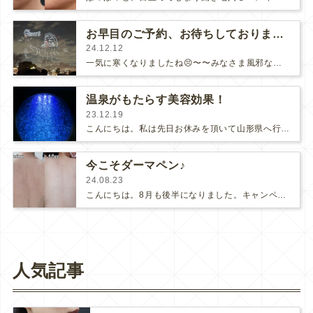
お早目のご予約、お待ちしております♪
24.12.12
一気に寒くなりましたね😣〜〜みなさま風邪など引かぬよう、お気をつけてお過ごしくださいませ。私は先日横浜で行っていた、ドローンショ…
温泉がもたらす美容効果！
23.12.19
こんにちは。私は先日お休みを頂いて山形県へ行ってきました。以前母親の実家があったので、小さい頃から何十回と行った山形。今回は、最…
今こそダーマペン♪
24.08.23
こんにちは。8月も後半になりました。キャンペーン、まだまだご予約承っております❤️😍❤️ダーマペン4ダーマペン4は、超極細の針…
人気記事