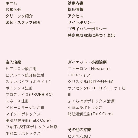
ホーム
診療内容
お知らせ
採用情報
クリニック紹介
アクセス
医師・スタッフ紹介
サイトポリシー
プライバシーポリシー
特定商取引法に基づく表記
注入治療
ダイエット・小顔治療
ヒアルロン酸注射
ニューロン（Newronn）
ヒアルロン酸分解注射
HIFU(ハイフ)
スキンバイブ（ボライト）
クリスタル(脂肪冷却分解)
ボトックス注射
サクセンダ(GLP-1)ダイエット注
プロファイロ(PROFHIRO)
射
スネコス注射
ふくらはぎボトックス治療
ベビーコラーゲン注射
小顔エラボトックス
マイクロボトックス
脂肪溶解注射(FatX Core)
脂肪溶解注射(FatX Core)
ワキ汗/多汗症ボトックス治療
その他の治療
小顔エラボトックス
ピアス穴あけ