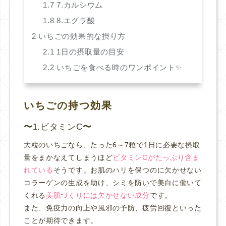
1.7
7.カルシウム
1.8
8.エグラ酸
2
いちごの効果的な摂り方
2.1
1日の摂取量の目安
2.2
いちごを食べる時のワンポイント✨
いちごの持つ効果
1.
ビタミンC
大粒のいちごなら、たった6～7粒で1日に必要な摂取
量をまかなえてしまうほど
ビタミンCがたっぷり含ま
れている
そうです。
お肌のハリを保つのに欠かせない
コラーゲンの生成を助け、シミを防いで美白に働いて
くれる
美肌づくりには欠かせない成分
です。
また、免疫力の向上や風邪の予防、疲労回復といった
ことが期待できます。