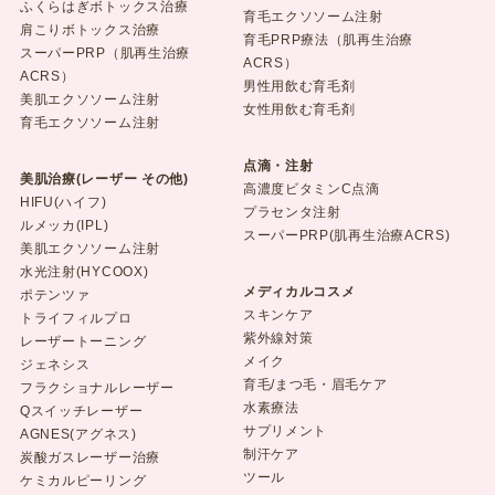
ふくらはぎボトックス治療
育毛エクソソーム注射
肩こりボトックス治療
育毛PRP療法（肌再生治療
スーパーPRP（肌再生治療
ACRS）
ACRS）
男性用飲む育毛剤
美肌エクソソーム注射
女性用飲む育毛剤
育毛エクソソーム注射
点滴・注射
美肌治療(レーザー その他)
高濃度ビタミンC点滴
HIFU(ハイフ)
プラセンタ注射
ルメッカ(IPL)
スーパーPRP(肌再生治療ACRS)
美肌エクソソーム注射
水光注射(HYCOOX)
メディカルコスメ
ポテンツァ
スキンケア
トライフィルプロ
紫外線対策
レーザートーニング
メイク
ジェネシス
育毛/まつ毛・眉毛ケア
フラクショナルレーザー
水素療法
Qスイッチレーザー
サプリメント
AGNES(アグネス)
制汗ケア
炭酸ガスレーザー治療
ツール
ケミカルピーリング