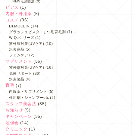
NMN点滴療法
(3)
ピアス
(1)
内服・外用薬
(5)
コスメ
(96)
Dr.MOQLIN
(14)
グラッシュビスタ | まつ毛育毛剤
(7)
WiQoシリーズ
(1)
紫外線対策(UVケア)
(10)
水素商品
(5)
フェムケア
(2)
サプリメント
(56)
紫外線対策(UVケア)
(16)
免疫サポート
(36)
水素製品
(4)
育毛
(7)
内服薬・サプリメント
(5)
外用剤・シャンプーetc
(2)
スタッフ美容法
(35)
お知らせ
(5)
キャンペーン
(35)
勉強会
(14)
クリニック
(1)