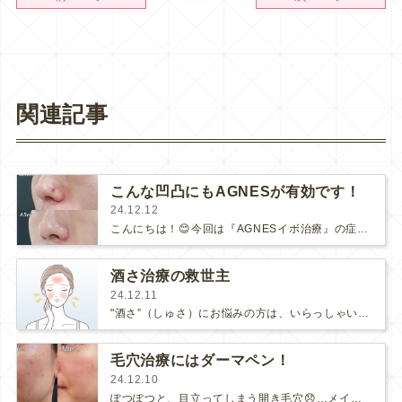
関連記事
こんな凹凸にもAGNESが有効です！
24.12.12
こんにちは！😊今回は『AGNESイボ治療』の症例をご紹介いたします。こちらの方は、20代の男性で、小鼻周りの凹凸がお悩みでご来…
酒さ治療の救世主
24.12.11
"酒さ”（しゅさ）にお悩みの方は、いらっしゃいませんか？「赤ら顔」とも呼ばれ、顔面に生じる原因不明の慢性炎症性疾患です。実は、男…
毛穴治療にはダーマペン！
24.12.10
ぽつぽつと、目立ってしまう開き毛穴😞…メイクのノリも悪く、気分が下がってしまいますよね。肌が乾燥したり紫外線を浴びたりすると、…