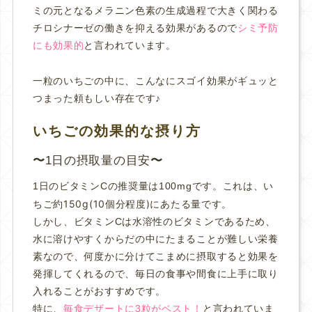
ミの元となるメラニン色素の生成過程で大きく関わる
チロシナーゼの働きを抑える効果があるので
シミ予防
にも効果的
と言われています。
一粒のいちごの中に、
こんなにスゴイ効果がギュッと
つまった頼もしい存在です♪
いちごの効果的な摂り方
1日の摂取量の目安
これは、い
1日のビタミンCの推奨量は100mgです。
ちご約150g(10個分程度)にあたる量です。
しかし、ビタミンCは水溶性のビタミンであるため、
水に溶けやすくからだの中にたまることが難しい栄養
素なので、何度かに分けてこまめに摂取すると効果を
発揮してくれるので、毎日の食事や間食に上手に取り
入れることがおすすめです。
特に、
毎食デザートに3粒がベスト！
と言われていま