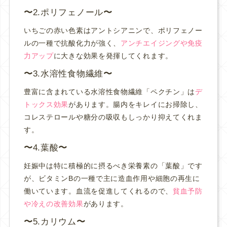
2.ポリフェノール
いちごの赤い色素はアントシアニンで、ポリフェノー
ルの一種で抗酸化力が強く、
アンチエイジングや免疫
力アップ
に大きな効果を発揮してくれます。
3.水溶性食物繊維
豊富に含まれている水溶性食物繊維「ペクチン」は
デ
トックス効果
があります。
腸内をキレイにお掃除し、
コレステロールや糖分の吸収もしっかり抑えてくれま
す。
4.葉酸
妊娠中は特に積極的に摂るべき栄養素の「葉酸」です
が、ビタミンBの一種で主に造血作用や細胞の再生に
働いています。
血流を促進してくれるので、
貧血予防
や冷えの改善効果
があります。
5.カリウム