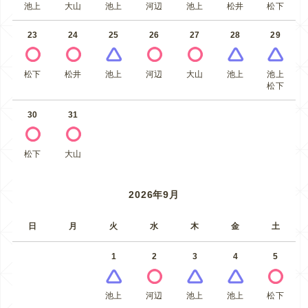
池上
大山
池上
河辺
池上
松井
松下
23
24
25
26
27
28
29
松下
松井
池上
河辺
大山
池上
池上
松下
30
31
松下
大山
2026年9月
日
月
火
水
木
金
土
1
2
3
4
5
池上
河辺
池上
池上
松下