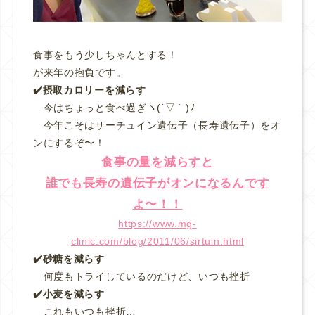
食事をもう少しちゃんとする！
が来年の抱負です。
✔️摂取カロリーを減らす
今はちょっと食べ過ぎヽ(´▽｀)ﾉ
今年こそはサーチュイン遺伝子（長寿遺伝子）をオ
ンにするぞ〜！
食事の量を減らすと
誰でも長寿の遺伝子がオンになるんです
よ〜！！
https://www.mg-
clinic.com/blog/2011/06/sirtuin.html
✔️砂糖を減らす
何度もトライしているのだけど、いつも挫折
✔️小麦を減らす
これもいつも挫折…