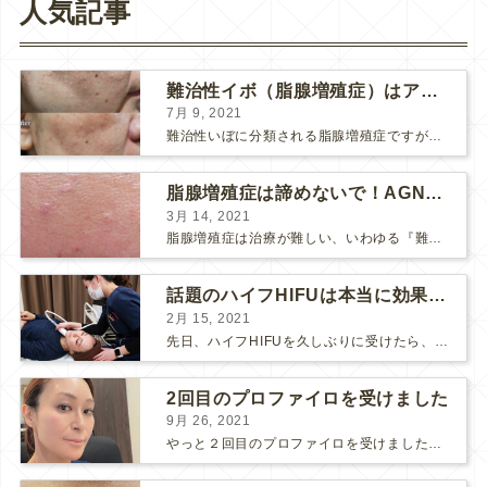
人気記事
難治性イボ（脂腺増殖症）はアグネスAGNESが効果的です！
7月 9, 2021
難治性いぼに分類される脂腺増殖症ですが、脂腺増殖症はAGNESアグネスにとても良く反応して、きれいに治すことができます。 ↑ 脂腺増殖症をアグネスAGNESで３回治療した1ヶ月後の写真です。...
脂腺増殖症は諦めないで！AGNESアグネス治療でツルツル肌に！
3月 14, 2021
脂腺増殖症は治療が難しい、いわゆる『難治性イボ』です。 脂腺増殖症でググると、治療法として液体窒素、メスやパンチングによる外科的切除、炭酸ガスレーザーなどが出て来ますが、実際のところ、液体窒...
話題のハイフHIFUは本当に効果があるのか？
2月 15, 2021
先日、ハイフHIFUを久しぶりに受けたら、顔の調子がとても良い感じです♪ 私はハイフHIFU後はいつも３日位、人には気付かれない程度に軽く腫れて、その後、グングンと顔が引き締まります。 ...
2回目のプロファイロを受けました
9月 26, 2021
やっと２回目のプロファイロを受けました。 ↑ 写真はプロファイロ翌日です。 この距離の写真では凹凸は映らないですし、 実物も、首がよく見ると凹凸が残っている位で、 それも３日で...