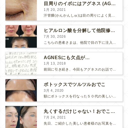
目周りのイボにはアグネス (AGNES）が効く！（ほぼ）ノーダウンタイムのイボ治療
1月 20, 2021
汗管腫(かんかんしゅ)は目の周りによく見られるいぼです。 以前は炭酸ガスレーザーでイボ組織を削って（蒸散とかアブレーションと言います）治療していました。 汗管腫は治療しても再発しやすい難治...
ヒアルロン酸を分解して他院修正（目の下のチンダル現象とその補正）
7月 30, 2026
こちらの患者さまは、他院で目の下に注入したヒアルロン酸がチンダル現象を起こしていたため、 ヒアルロン酸を分解する薬（ヒアルロニダーゼ）で分解してから 改めてヒアルロン酸を入れ直しました。 ...
AGNESにも欠点が…
1月 13, 2018
前回に引き続き、今回もアグネスのお話です。 AGNESはとっても良い治療である一方、 欠点もいくつかありますので、そちらもお話ししておきますね。 AGNESの欠点 1. ダウンタイム A...
ボトックスでツルツルおでこ
3月 4, 2020
額にボトックスを行なった５０代の美しい女性です。 エイジングとともに横ジワが目立つようになって、 キメが乱れてツヤが無くなってきます。 ボトックスを額に注射すると 横ジワが目立たなくな...
丸くするだけじゃない！おでこのヒアルロン酸注射
7月 24, 2021
先日、ご紹介した美しい患者様のお写真を使わせていただいて、おでこのヒアルロン酸注射について説明します。 （≫ 写真の患者様の経過はこちら『２年間で若返って綺麗になられた患者様』） なぜおでこに...