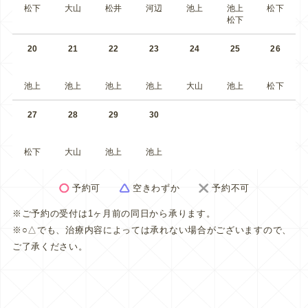
松下
大山
松井
河辺
池上
池上
松下
松下
20
21
22
23
24
25
26
池上
池上
池上
池上
大山
池上
松下
27
28
29
30
松下
大山
池上
池上
予約可
空きわずか
予約不可
※ご予約の受付は1ヶ月前の同日から承ります。
※○△でも、治療内容によっては承れない場合がございますので、
ご了承ください。