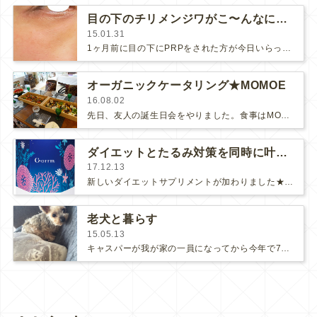
目の下のチリメンジワがこ〜んなにキレイに★
15.01.31
1ヶ月前に目の下にPRPをされた方が今日いらっしゃいました。 右が今日の写真です↑肌のキメが整って細かいチリメンじわ…
オーガニックケータリング★MOMOE
16.08.02
先日、友人の誕生日会をやりました。食事はMOMOEという所のオーガニックのケータリングをお願いしたのですが、オーガニックなのに…
ダイエットとたるみ対策を同時に叶えるメディカルサプリ
17.12.13
新しいダイエットサプリメントが加わりました★コルムと言います。コルムにはBー３というダイエットビフィズス菌が500億配合されてい…
老犬と暮らす
15.05.13
キャスパーが我が家の一員になってから今年で7年目、推定１７歳になりました。相変わらずの可愛いさですが、老いのサインがあちこち出…