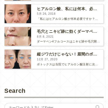
ヒアルロン酸、私には何本、必要ですか？
5月 26, 2018
「私にはヒアルロン酸が何本必要ですか？」 診察の時によく聞かれますが、なかなか難しい質問です。 どこまでこだわってキレイにしたいかによって 使うヒアルロン酸の量が変わるからです。 前回もご紹介させ...
毛穴とニキビ跡に効くダーマペン４フルコース
8月 8, 2021
ダーマペン4フルコースはニキビ跡や毛穴開きで悩まれている方に自信を持ってお勧めできる美肌治療です。 ↑ ダーマペン4フルコースを4回行いました。 ニキビ跡と毛穴開きが改善して肌のキメが整いまし...
縦ジワだけじゃない！眉間のボトックス注射
12月 27, 2020
ボトックスは当院でヒアルロン酸注射に次いで人気のある治療です。 私自身、美容治療が制限されていた妊娠・授乳中に一番やりたかったのはボトックスで、 「ボトックスが世の中から無くなったら困る！」と...
Search