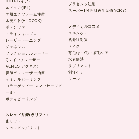
HIFU(ハイフ)
プラセンタ注射
ルメッカ(IPL)
スーパーPRP(肌再生治療ACRS)
美肌エクソソーム注射
水光注射(HYCOOX)
メディカルコスメ
ポテンツァ
スキンケア
トライフィルプロ
紫外線対策
レーザートーニング
メイク
ジェネシス
育毛/まつ毛・眉毛ケア
フラクショナルレーザー
水素療法
Qスイッチレーザー
サプリメント
AGNES(アグネス)
制汗ケア
炭酸ガスレーザー治療
ツール
ケミカルピーリング
コラーゲンピール(マッサージピ
ール)
ボディピーリング
スレッド治療(糸リフト)
糸リフト
ショッピングリフト