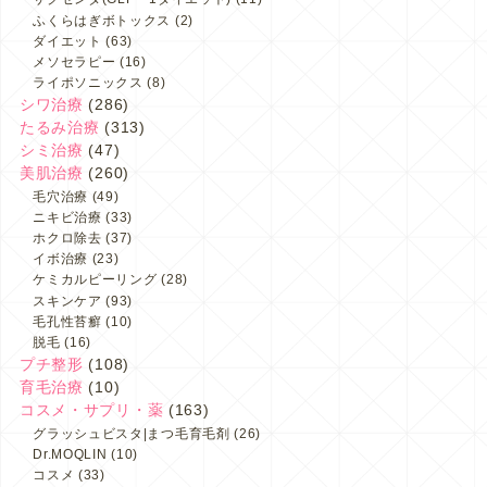
ふくらはぎボトックス
(2)
ダイエット
(63)
メソセラピー
(16)
ライポソニックス
(8)
シワ治療
(286)
たるみ治療
(313)
シミ治療
(47)
美肌治療
(260)
毛穴治療
(49)
ニキビ治療
(33)
ホクロ除去
(37)
イボ治療
(23)
ケミカルピーリング
(28)
スキンケア
(93)
毛孔性苔癬
(10)
脱毛
(16)
プチ整形
(108)
育毛治療
(10)
コスメ・サプリ・薬
(163)
グラッシュビスタ|まつ毛育毛剤
(26)
Dr.MOQLIN
(10)
コスメ
(33)