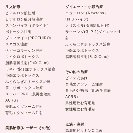
注入治療
ダイエット・小顔治療
ヒアルロン酸注射
ニューロン（Newronn）
ヒアルロン酸分解注射
HIFU(ハイフ)
スキンバイブ（ボライト）
クリスタル(脂肪冷却分解)
ボトックス注射
サクセンダ(GLP-1)ダイエット注
プロファイロ(PROFHIRO)
射
スネコス注射
ふくらはぎボトックス治療
ベビーコラーゲン注射
小顔エラボトックス
マイクロボトックス
脂肪溶解注射(FatX Core)
脂肪溶解注射(FatX Core)
ワキ汗/多汗症ボトックス治療
その他の治療
小顔エラボトックス
ピアス穴あけ
ふくらはぎボトックス治療
育毛エクソソーム注射
肩こりボトックス治療
育毛PRP療法（肌再生治療
スーパーPRP（肌再生治療
ACRS）
ACRS）
男性用飲む育毛剤
美肌エクソソーム注射
女性用飲む育毛剤
育毛エクソソーム注射
点滴・注射
美肌治療(レーザー その他)
高濃度ビタミンC点滴