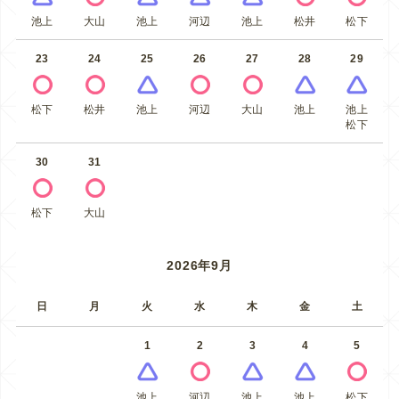
池上
大山
池上
河辺
池上
松井
松下
23
24
25
26
27
28
29
松下
松井
池上
河辺
大山
池上
池上
松下
30
31
松下
大山
2026年9月
日
月
火
水
木
金
土
1
2
3
4
5
池上
河辺
池上
池上
松下