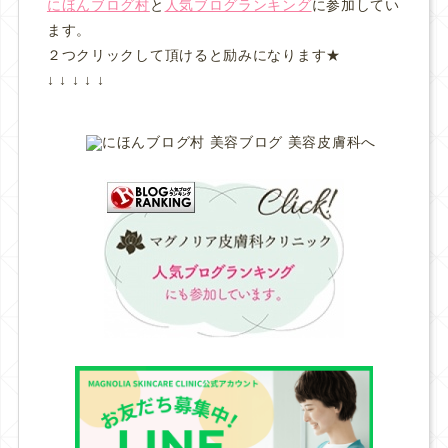
にほんブログ村
と
人気ブログランキング
に参加してい
ます。
２つクリックして頂けると励みになります★
↓ ↓ ↓ ↓ ↓