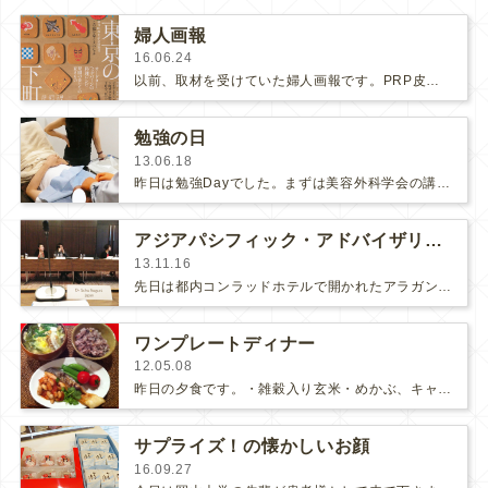
婦人画報
16.06.24
以前、取材を受けていた婦人画報です。PRP皮膚再生療法についてお話させて頂いています。PRP皮膚再生療法は、ご自分の血液を遠心…
勉強の日
13.06.18
昨日は勉強Dayでした。まずは美容外科学会の講演のために来日されていたスペインのドクターロベルトがクリニックに来て下さって１…
アジアパシフィック・アドバイザリー委員会☆
13.11.16
先日は都内コンラッドホテルで開かれたアラガン主催の『AsianPacificAesthetic&NeurotoxinAd…
ワンプレートディナー
12.05.08
昨日の夕食です。・雑穀入り玄米・めかぶ、キャベツ、玉ねぎ、ねぎ、天然えのき、とうふの具沢山味噌汁・サーモンの塩焼き・…
サプライズ！の懐かしいお顔
16.09.27