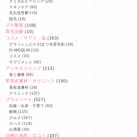
ケミカルピーリング
(28)
スキンケア
(93)
毛孔性苔癬
(10)
脱毛
(16)
プチ整形
(108)
育毛治療
(10)
コスメ・サプリ・薬
(163)
グラッシュビスタ|まつ毛育毛剤
(26)
Dr.MOQLIN
(10)
コスメ
(33)
サプリメント
(92)
アンチエイジング
(213)
食と健康
(98)
美容皮膚科・クリニック
(160)
美容皮膚科
(28)
クリニック
(137)
プライベート
(527)
妊娠・出産・子育て
(82)
動物
(115)
グルメ
(247)
ロハス
(118)
お洒落
(19)
治療の感想・口コミ
(197)