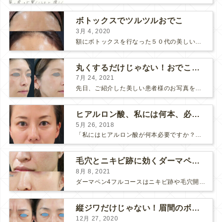
ボトックスでツルツルおでこ
3月 4, 2020
額にボトックスを行なった５０代の美しい女性です。 エイジングとともに横ジワが目立つようになって、 キメが乱れてツヤが無くなってきます。 ボトックスを額に注射すると 横ジワが目立たなくな...
丸くするだけじゃない！おでこのヒアルロン酸注射
7月 24, 2021
先日、ご紹介した美しい患者様のお写真を使わせていただいて、おでこのヒアルロン酸注射について説明します。 （≫ 写真の患者様の経過はこちら『２年間で若返って綺麗になられた患者様』） なぜおでこに...
ヒアルロン酸、私には何本、必要ですか？
5月 26, 2018
「私にはヒアルロン酸が何本必要ですか？」 診察の時によく聞かれますが、なかなか難しい質問です。 どこまでこだわってキレイにしたいかによって 使うヒアルロン酸の量が変わるからです。 前回もご紹介させ...
毛穴とニキビ跡に効くダーマペン４フルコース
8月 8, 2021
ダーマペン4フルコースはニキビ跡や毛穴開きで悩まれている方に自信を持ってお勧めできる美肌治療です。 ↑ ダーマペン4フルコースを4回行いました。 ニキビ跡と毛穴開きが改善して肌のキメが整いまし...
縦ジワだけじゃない！眉間のボトックス注射
12月 27, 2020