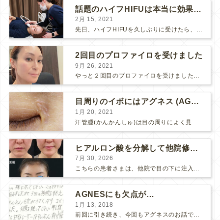
話題のハイフHIFUは本当に効果があるのか？
2月 15, 2021
先日、ハイフHIFUを久しぶりに受けたら、顔の調子がとても良い感じです♪ 私はハイフHIFU後はいつも３日位、人には気付かれない程度に軽く腫れて、その後、グングンと顔が引き締まります。 ...
2回目のプロファイロを受けました
9月 26, 2021
やっと２回目のプロファイロを受けました。 ↑ 写真はプロファイロ翌日です。 この距離の写真では凹凸は映らないですし、 実物も、首がよく見ると凹凸が残っている位で、 それも３日で...
目周りのイボにはアグネス (AGNES）が効く！（ほぼ）ノーダウンタイムのイボ治療
1月 20, 2021
汗管腫(かんかんしゅ)は目の周りによく見られるいぼです。 以前は炭酸ガスレーザーでイボ組織を削って（蒸散とかアブレーションと言います）治療していました。 汗管腫は治療しても再発しやすい難治...
ヒアルロン酸を分解して他院修正（目の下のチンダル現象とその補正）
7月 30, 2026
こちらの患者さまは、他院で目の下に注入したヒアルロン酸がチンダル現象を起こしていたため、 ヒアルロン酸を分解する薬（ヒアルロニダーゼ）で分解してから 改めてヒアルロン酸を入れ直しました。 ...
AGNESにも欠点が…
1月 13, 2018
前回に引き続き、今回もアグネスのお話です。 AGNESはとっても良い治療である一方、 欠点もいくつかありますので、そちらもお話ししておきますね。 AGNESの欠点 1. ダウンタイム A...