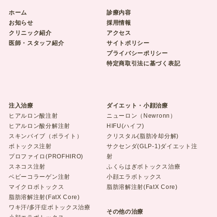
ホーム
診療内容
お知らせ
採用情報
クリニック紹介
アクセス
医師・スタッフ紹介
サイトポリシー
プライバシーポリシー
特定商取引法に基づく表記
注入治療
ダイエット・小顔治療
ヒアルロン酸注射
ニューロン（Newronn）
ヒアルロン酸分解注射
HIFU(ハイフ)
スキンバイブ（ボライト）
クリスタル(脂肪冷却分解)
ボトックス注射
サクセンダ(GLP-1)ダイエット注
プロファイロ(PROFHIRO)
射
スネコス注射
ふくらはぎボトックス治療
ベビーコラーゲン注射
小顔エラボトックス
マイクロボトックス
脂肪溶解注射(FatX Core)
脂肪溶解注射(FatX Core)
ワキ汗/多汗症ボトックス治療
その他の治療