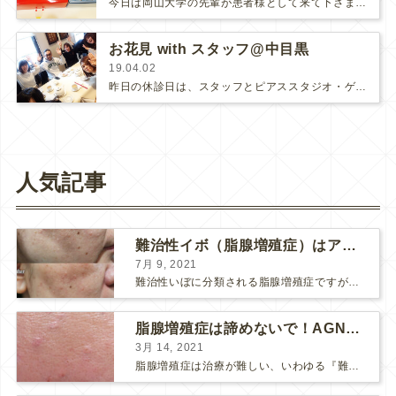
今日は岡山大学の先輩が患者様として来て下さました！診察申込書の名前を見てビックリしました！筆跡からしても間違いない〜〜！と思っ…
お花見 with スタッフ@中目黒
19.04.02
昨日の休診日は、スタッフとピアススタジオ・ゲートブリッジの千葉さんと代官山でランチしてから目黒川沿いでお花見しました🌸ランチは代…
人気記事
難治性イボ（脂腺増殖症）はアグネスAGNESが効果的です！
7月 9, 2021
難治性いぼに分類される脂腺増殖症ですが、脂腺増殖症はAGNESアグネスにとても良く反応して、きれいに治すことができます。 ↑ 脂腺増殖症をアグネスAGNESで３回治療した1ヶ月後の写真です。...
脂腺増殖症は諦めないで！AGNESアグネス治療でツルツル肌に！
3月 14, 2021
脂腺増殖症は治療が難しい、いわゆる『難治性イボ』です。 脂腺増殖症でググると、治療法として液体窒素、メスやパンチングによる外科的切除、炭酸ガスレーザーなどが出て来ますが、実際のところ、液体窒...