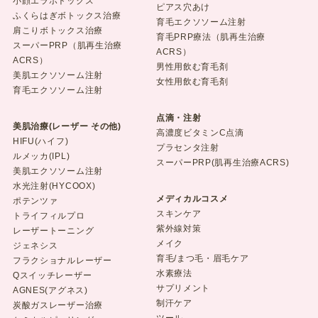
小顔エラボトックス
ピアス穴あけ
ふくらはぎボトックス治療
育毛エクソソーム注射
肩こりボトックス治療
育毛PRP療法（肌再生治療
スーパーPRP（肌再生治療
ACRS）
ACRS）
男性用飲む育毛剤
美肌エクソソーム注射
女性用飲む育毛剤
育毛エクソソーム注射
点滴・注射
美肌治療(レーザー その他)
高濃度ビタミンC点滴
HIFU(ハイフ)
プラセンタ注射
ルメッカ(IPL)
スーパーPRP(肌再生治療ACRS)
美肌エクソソーム注射
水光注射(HYCOOX)
メディカルコスメ
ポテンツァ
スキンケア
トライフィルプロ
紫外線対策
レーザートーニング
メイク
ジェネシス
育毛/まつ毛・眉毛ケア
フラクショナルレーザー
水素療法
Qスイッチレーザー
サプリメント
AGNES(アグネス)
制汗ケア
炭酸ガスレーザー治療
ツール