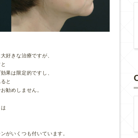
）
は大好きな治療ですが、
すと
プ効果は限定的ですし、
れると
でお勧めしません。
トは
ーンがいくつも付いています。