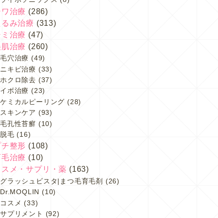
シワ治療
(286)
たるみ治療
(313)
シミ治療
(47)
美肌治療
(260)
毛穴治療
(49)
ニキビ治療
(33)
ホクロ除去
(37)
イボ治療
(23)
ケミカルピーリング
(28)
スキンケア
(93)
毛孔性苔癬
(10)
脱毛
(16)
プチ整形
(108)
育毛治療
(10)
コスメ・サプリ・薬
(163)
グラッシュビスタ|まつ毛育毛剤
(26)
Dr.MOQLIN
(10)
コスメ
(33)
サプリメント
(92)