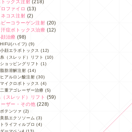
ボトックス注射
(218)
プロファイロ
(13)
スネコス注射
(2)
ベビーコラーゲン注射
(20)
多汗症ボトックス治療
(12)
小顔治療
(98)
HIFU(ハイフ)
(9)
小顔エラボトックス
(12)
糸（スレッド）リフト
(10)
ショッピングリフト
(1)
脂肪溶解注射
(14)
ヒアルロン酸注射
(30)
マイクロボトックス
(4)
二重アゴレーザー治療
(5)
糸（スレッド）リフト
(59)
レーザー・その他
(228)
ポテンツァ
(2)
美肌エクソソーム
(3)
トライフィルプロ
(4)
ダーマペン4
(13)