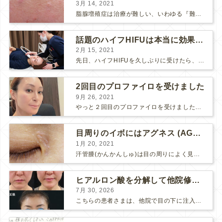
3月 14, 2021
脂腺増殖症は治療が難しい、いわゆる『難治性イボ』です。 脂腺増殖症でググると、治療法として液体窒素、メスやパンチングによる外科的切除、炭酸ガスレーザーなどが出て来ますが、実際のところ、液体窒...
話題のハイフHIFUは本当に効果があるのか？
2月 15, 2021
先日、ハイフHIFUを久しぶりに受けたら、顔の調子がとても良い感じです♪ 私はハイフHIFU後はいつも３日位、人には気付かれない程度に軽く腫れて、その後、グングンと顔が引き締まります。 ...
2回目のプロファイロを受けました
9月 26, 2021
やっと２回目のプロファイロを受けました。 ↑ 写真はプロファイロ翌日です。 この距離の写真では凹凸は映らないですし、 実物も、首がよく見ると凹凸が残っている位で、 それも３日で...
目周りのイボにはアグネス (AGNES）が効く！（ほぼ）ノーダウンタイムのイボ治療
1月 20, 2021
汗管腫(かんかんしゅ)は目の周りによく見られるいぼです。 以前は炭酸ガスレーザーでイボ組織を削って（蒸散とかアブレーションと言います）治療していました。 汗管腫は治療しても再発しやすい難治...
ヒアルロン酸を分解して他院修正（目の下のチンダル現象とその補正）
7月 30, 2026
こちらの患者さまは、他院で目の下に注入したヒアルロン酸がチンダル現象を起こしていたため、 ヒアルロン酸を分解する薬（ヒアルロニダーゼ）で分解してから 改めてヒアルロン酸を入れ直しました。 ...