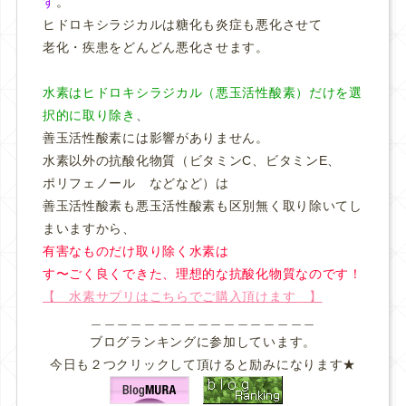
す
。
ヒドロキシラジカルは糖化も炎症も悪化させて
老化・疾患をどんどん悪化させます。
水素はヒドロキシラジカル（悪玉活性酸素）だけを選
択的に取り除き
、
善玉活性酸素には影響がありません。
水素以外の抗酸化物質（ビタミンC、ビタミンE、
ポリフェノール などなど）は
善玉活性酸素も悪玉活性酸素も区別無く取り除いてし
まいますから、
有害なものだけ取り除く水素は
す〜ごく良くできた、理想的な抗酸化物質なのです！
【 水素サプリはこちらでご購入頂けます 】
＿＿＿＿＿＿＿＿＿＿＿＿＿＿＿＿＿
ブログランキングに参加しています。
今日も２つクリックして頂けると励みになります★