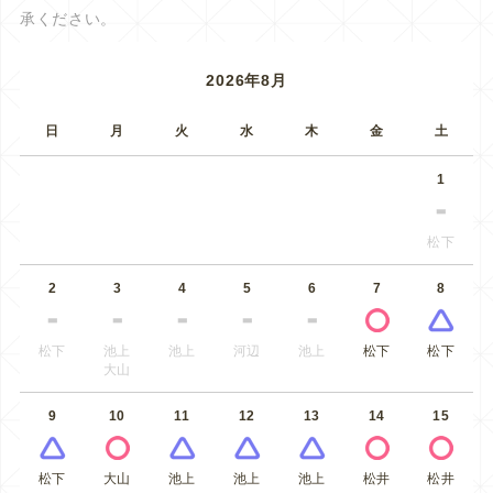
承ください。
2026年8月
日
月
火
水
木
金
土
1
松下
2
3
4
5
6
7
8
松下
池上
池上
河辺
池上
松下
松下
大山
9
10
11
12
13
14
15
松下
大山
池上
池上
池上
松井
松井