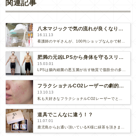
関連記事
八木マジックで気の流れが良くなりました
16.11.13
看護師のヤギさんが、100均ショップなんかで材料を調達して水回り収納を充実させてくれました🎵今までもっとごちゃごちゃしていたエ…
肥満の元凶LPSから身体を守るスリムビフィ
15.03.01
LPSは腸内細菌の悪玉菌が出す物質で脂肪分の多い食事をしていると悪玉菌が増え、多く分泌されるようになります。LPSは肥満を…
フラクショナルCO2レーザーの劇的美肌効果
13.10.13
私も大好きなフラクショナルCO2レーザーでとっても肌が美しくなられた方をご紹介します。治療前のお肌がこちら。そして治療後が..…
道具でこんなに違う！？
11.07.01
鹿児島からお通い頂いているK様に緑茶を頂きました。遊びに来ていた母親にこのお茶を出したところ、紅茶用のポットを使って湯飲みにナ…