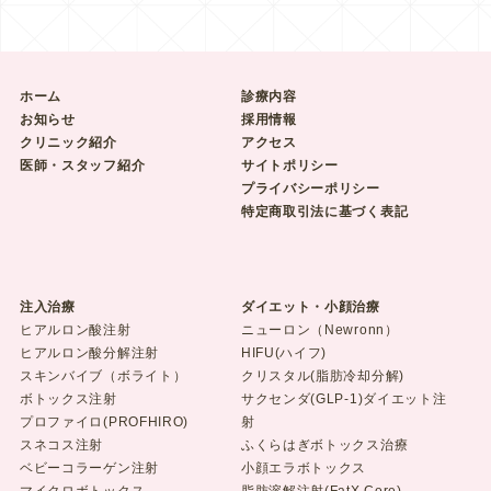
ホーム
診療内容
お知らせ
採用情報
クリニック紹介
アクセス
医師・スタッフ紹介
サイトポリシー
プライバシーポリシー
特定商取引法に基づく表記
注入治療
ダイエット・小顔治療
ヒアルロン酸注射
ニューロン（Newronn）
ヒアルロン酸分解注射
HIFU(ハイフ)
スキンバイブ（ボライト）
クリスタル(脂肪冷却分解)
ボトックス注射
サクセンダ(GLP-1)ダイエット注
プロファイロ(PROFHIRO)
射
スネコス注射
ふくらはぎボトックス治療
ベビーコラーゲン注射
小顔エラボトックス
マイクロボトックス
脂肪溶解注射(FatX Core)