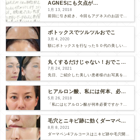
AGNESにも欠点が…
1月 13, 2018
前回に引き続き、今回もアグネスのお話です。 AGNESはとっても良い治療である一方、 欠点もいくつかありますので、そちらもお話ししておきますね。 AGNESの欠点 1. ダウンタイム A...
ボトックスでツルツルおでこ
3月 4, 2020
額にボトックスを行なった５０代の美しい女性です。 エイジングとともに横ジワが目立つようになって、 キメが乱れてツヤが無くなってきます。 ボトックスを額に注射すると 横ジワが目立たなくな...
丸くするだけじゃない！おでこのヒアルロン酸注射
7月 24, 2021
先日、ご紹介した美しい患者様のお写真を使わせていただいて、おでこのヒアルロン酸注射について説明します。 （≫ 写真の患者様の経過はこちら『２年間で若返って綺麗になられた患者様』） なぜおでこに...
ヒアルロン酸、私には何本、必要ですか？
5月 26, 2018
「私にはヒアルロン酸が何本必要ですか？」 診察の時によく聞かれますが、なかなか難しい質問です。 どこまでこだわってキレイにしたいかによって 使うヒアルロン酸の量が変わるからです。 前回もご紹介させ...
毛穴とニキビ跡に効くダーマペン４フルコース
8月 8, 2021
ダーマペン4フルコースはニキビ跡や毛穴開きで悩まれている方に自信を持ってお勧めできる美肌治療です。 ↑ ダーマペン4フルコースを4回行いました。 ニキビ跡と毛穴開きが改善して肌のキメが整いまし...