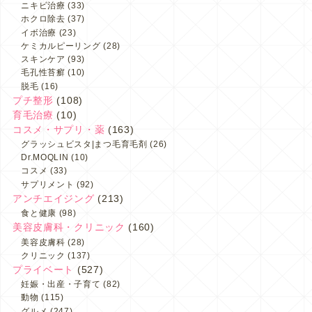
ニキビ治療
(33)
ホクロ除去
(37)
イボ治療
(23)
ケミカルピーリング
(28)
スキンケア
(93)
毛孔性苔癬
(10)
脱毛
(16)
プチ整形
(108)
育毛治療
(10)
コスメ・サプリ・薬
(163)
グラッシュビスタ|まつ毛育毛剤
(26)
Dr.MOQLIN
(10)
コスメ
(33)
サプリメント
(92)
アンチエイジング
(213)
食と健康
(98)
美容皮膚科・クリニック
(160)
美容皮膚科
(28)
クリニック
(137)
プライベート
(527)
妊娠・出産・子育て
(82)
動物
(115)
グルメ
(247)