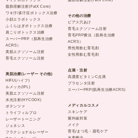
脂肪溶解注射(FatX Core)
ワキ汗/多汗症ボトックス治療
その他の治療
小顔エラボトックス
ピアス穴あけ
ふくらはぎボトックス治療
育毛エクソソーム注射
肩こりボトックス治療
育毛PRP療法（肌再生治療
スーパーPRP（肌再生治療
ACRS）
ACRS）
男性用飲む育毛剤
美肌エクソソーム注射
女性用飲む育毛剤
育毛エクソソーム注射
点滴・注射
美肌治療(レーザー その他)
高濃度ビタミンC点滴
HIFU(ハイフ)
プラセンタ注射
ルメッカ(IPL)
スーパーPRP(肌再生治療ACRS)
美肌エクソソーム注射
水光注射(HYCOOX)
メディカルコスメ
ポテンツァ
スキンケア
トライフィルプロ
紫外線対策
レーザートーニング
メイク
ジェネシス
育毛/まつ毛・眉毛ケア
フラクショナルレーザー
水素療法