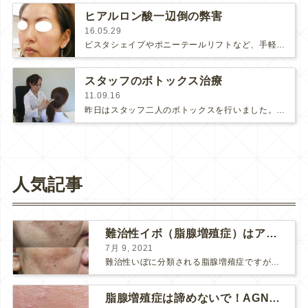
ヒアルロン酸一辺倒の弊害
16.05.29
ビスタシェイプやポニーテールリフトなど、手軽にヒアルロン酸でたるみを持ち上げる治療がありますが、お顔にボリュームがしっかりある場…
スタッフのボトックス治療
11.09.16
昨日はスタッフ二人のボトックスを行いました。うち一人は、今回初めてエラの小顔治療を受けました。その理由が笑ってしまいました。（…
人気記事
難治性イボ（脂腺増殖症）はアグネスAGNESが効果的です！
7月 9, 2021
難治性いぼに分類される脂腺増殖症ですが、脂腺増殖症はAGNESアグネスにとても良く反応して、きれいに治すことができます。 ↑ 脂腺増殖症をアグネスAGNESで３回治療した1ヶ月後の写真です。...
脂腺増殖症は諦めないで！AGNESアグネス治療でツルツル肌に！