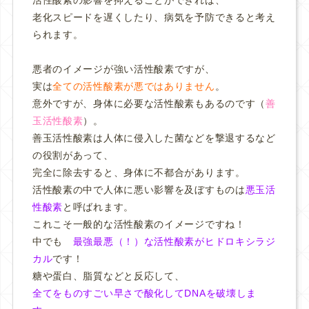
老化スピードを遅くしたり、病気を予防できると考え
られます。
悪者のイメージが強い活性酸素ですが、
実は
全ての活性酸素が悪ではありません
。
意外ですが、身体に必要な活性酸素もあるのです（
善
玉活性酸素
）。
善玉活性酸素は人体に侵入した菌などを撃退するなど
の役割があって、
完全に除去すると、身体に不都合があります。
活性酸素の中で人体に悪い影響を及ぼすものは
悪玉活
性酸素
と呼ばれます。
これこそ一般的な活性酸素のイメージですね！
中でも
最強最悪（！）な活性酸素がヒドロキシラジ
カル
です！
糖や蛋白、脂質などと反応して、
全てをものすごい早さで酸化してDNAを破壊しま