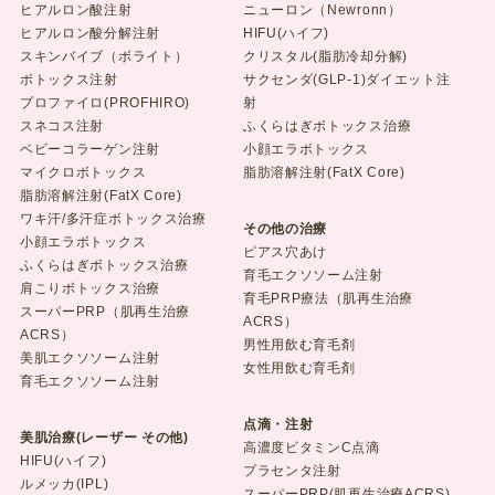
ヒアルロン酸注射
ニューロン（Newronn）
ヒアルロン酸分解注射
HIFU(ハイフ)
スキンバイブ（ボライト）
クリスタル(脂肪冷却分解)
ボトックス注射
サクセンダ(GLP-1)ダイエット注
プロファイロ(PROFHIRO)
射
スネコス注射
ふくらはぎボトックス治療
ベビーコラーゲン注射
小顔エラボトックス
マイクロボトックス
脂肪溶解注射(FatX Core)
脂肪溶解注射(FatX Core)
ワキ汗/多汗症ボトックス治療
その他の治療
小顔エラボトックス
ピアス穴あけ
ふくらはぎボトックス治療
育毛エクソソーム注射
肩こりボトックス治療
育毛PRP療法（肌再生治療
スーパーPRP（肌再生治療
ACRS）
ACRS）
男性用飲む育毛剤
美肌エクソソーム注射
女性用飲む育毛剤
育毛エクソソーム注射
点滴・注射
美肌治療(レーザー その他)
高濃度ビタミンC点滴
HIFU(ハイフ)
プラセンタ注射
ルメッカ(IPL)
スーパーPRP(肌再生治療ACRS)