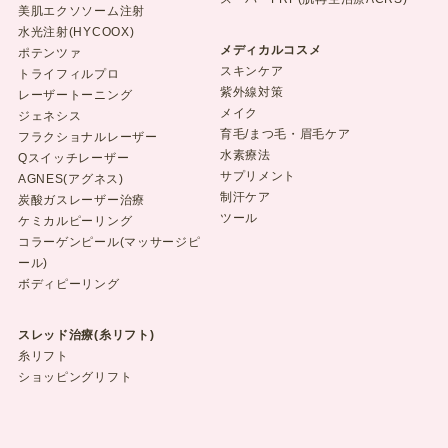
美肌エクソソーム注射
水光注射(HYCOOX)
メディカルコスメ
ポテンツァ
スキンケア
トライフィルプロ
紫外線対策
レーザートーニング
メイク
ジェネシス
育毛/まつ毛・眉毛ケア
フラクショナルレーザー
水素療法
Qスイッチレーザー
サプリメント
AGNES(アグネス)
制汗ケア
炭酸ガスレーザー治療
ツール
ケミカルピーリング
コラーゲンピール(マッサージピ
ール)
ボディピーリング
スレッド治療(糸リフト)
糸リフト
ショッピングリフト