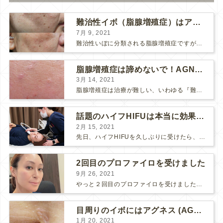
難治性イボ（脂腺増殖症）はアグネスAGNESが効果的です！
7月 9, 2021
難治性いぼに分類される脂腺増殖症ですが、脂腺増殖症はAGNESアグネスにとても良く反応して、きれいに治すことができます。 ↑ 脂腺増殖症をアグネスAGNESで３回治療した1ヶ月後の写真です。...
脂腺増殖症は諦めないで！AGNESアグネス治療でツルツル肌に！
3月 14, 2021
脂腺増殖症は治療が難しい、いわゆる『難治性イボ』です。 脂腺増殖症でググると、治療法として液体窒素、メスやパンチングによる外科的切除、炭酸ガスレーザーなどが出て来ますが、実際のところ、液体窒...
話題のハイフHIFUは本当に効果があるのか？
2月 15, 2021
先日、ハイフHIFUを久しぶりに受けたら、顔の調子がとても良い感じです♪ 私はハイフHIFU後はいつも３日位、人には気付かれない程度に軽く腫れて、その後、グングンと顔が引き締まります。 ...
2回目のプロファイロを受けました
9月 26, 2021
やっと２回目のプロファイロを受けました。 ↑ 写真はプロファイロ翌日です。 この距離の写真では凹凸は映らないですし、 実物も、首がよく見ると凹凸が残っている位で、 それも３日で...
目周りのイボにはアグネス (AGNES）が効く！（ほぼ）ノーダウンタイムのイボ治療
1月 20, 2021