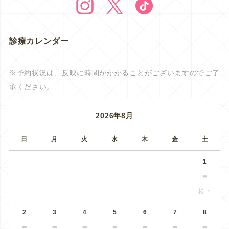
診療カレンダー
※予約状況は、反映に時間がかかることがございますのでご了
承ください。
2026年8月
日
月
火
水
木
金
土
1
松下
2
3
4
5
6
7
8