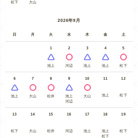
松下
大山
2026年9月
日
月
火
水
木
金
土
1
2
3
4
5
池上
河辺
池上
池上
松下
6
7
8
9
10
11
12
池上
松下
池上
大山
松井
池上
大山
河辺
13
14
15
16
17
18
19
松下
大山
松井
河辺
池上
池上
松下
松下