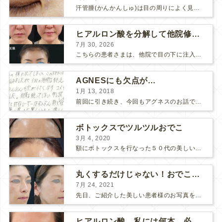
汗管腫(かんかんしゅ)は目の周りによく見られるいぼです。 以前は炭酸ガスレーザーでイボ組織を削って（蒸散とかアブレーションと言います）治療していました。 汗管腫は治療しても再発しやすい難治...
ヒアルロン酸を分解して他院修正（目の下のチンダル現象とその補正）
7月 30, 2026
こちらの患者さまは、他院で目の下に注入したヒアルロン酸がチンダル現象を起こしていたため、 ヒアルロン酸を分解する薬（ヒアルロニダーゼ）で分解してから 改めてヒアルロン酸を入れ直しました。 ...
AGNESにも欠点が…
1月 13, 2018
前回に引き続き、今回もアグネスのお話です。 AGNESはとっても良い治療である一方、 欠点もいくつかありますので、そちらもお話ししておきますね。 AGNESの欠点 1. ダウンタイム A...
ボトックスでツルツルおでこ
3月 4, 2020
額にボトックスを行なった５０代の美しい女性です。 エイジングとともに横ジワが目立つようになって、 キメが乱れてツヤが無くなってきます。 ボトックスを額に注射すると 横ジワが目立たなくな...
丸くするだけじゃない！おでこのヒアルロン酸注射
7月 24, 2021
先日、ご紹介した美しい患者様のお写真を使わせていただいて、おでこのヒアルロン酸注射について説明します。 （≫ 写真の患者様の経過はこちら『２年間で若返って綺麗になられた患者様』） なぜおでこに...
ヒアルロン酸、私には何本、必要ですか？