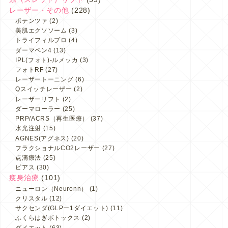
レーザー・その他
(228)
ポテンツァ
(2)
美肌エクソソーム
(3)
トライフィルプロ
(4)
ダーマペン4
(13)
IPL(フォト)-ルメッカ
(3)
フォトRF
(27)
レーザートーニング
(6)
Qスイッチレーザー
(2)
レーザーリフト
(2)
ダーマローラー
(25)
PRP/ACRS（再生医療）
(37)
水光注射
(15)
AGNES(アグネス)
(20)
フラクショナルCO2レーザー
(27)
点滴療法
(25)
ピアス
(30)
痩身治療
(101)
ニューロン（Neuronn）
(1)
クリスタル
(12)
サクセンダ(GLPー1ダイエット)
(11)
ふくらはぎボトックス
(2)
ダイエット
(63)