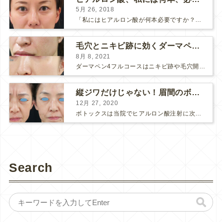
5月 26, 2018
「私にはヒアルロン酸が何本必要ですか？」 診察の時によく聞かれますが、なかなか難しい質問です。 どこまでこだわってキレイにしたいかによって 使うヒアルロン酸の量が変わるからです。 前回もご紹介させ...
毛穴とニキビ跡に効くダーマペン４フルコース
8月 8, 2021
ダーマペン4フルコースはニキビ跡や毛穴開きで悩まれている方に自信を持ってお勧めできる美肌治療です。 ↑ ダーマペン4フルコースを4回行いました。 ニキビ跡と毛穴開きが改善して肌のキメが整いまし...
縦ジワだけじゃない！眉間のボトックス注射
12月 27, 2020
ボトックスは当院でヒアルロン酸注射に次いで人気のある治療です。 私自身、美容治療が制限されていた妊娠・授乳中に一番やりたかったのはボトックスで、 「ボトックスが世の中から無くなったら困る！」と...
Search