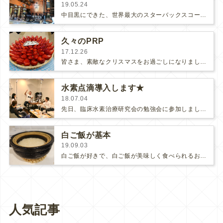
19.05.24
中目黒にできた、世界最大のスターバックスコーヒーに行きました。お花見シーズンには３時間待ちだったみたいですが、昨日は30分待ちでし…
久々のPRP
17.12.26
皆さま、素敵なクリスマスをお過ごしになりましたか？クリニックには千葉サンタ（ゲートブリッジの千葉さん）からキルフェボンのすごいケ…
水素点滴導入します★
18.07.04
先日、臨床水素治療研究会の勉強会に参加しました。今回の講習会は水素点滴導入のためのセミナーで、実際に点滴を受けながら辻先生から水…
白ご飯が基本
19.09.03
白ご飯が好きで、白ご飯が美味しく食べられるおかずが家での食事の基準です。糖質制限が流行っている中、「そんなのダメ！」と言われて…
人気記事