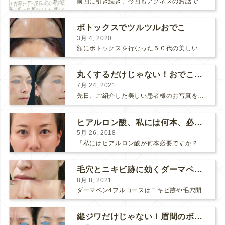
前回に引き続き、今回もアグネスのお話です。 AGNESはとっても良い治療である一方、 欠点もいくつかありますので、そちらもお話ししておきますね。 AGNESの欠点 1. ダウンタイム A...
ボトックスでツルツルおでこ
3月 4, 2020
額にボトックスを行なった５０代の美しい女性です。 エイジングとともに横ジワが目立つようになって、 キメが乱れてツヤが無くなってきます。 ボトックスを額に注射すると 横ジワが目立たなくな...
丸くするだけじゃない！おでこのヒアルロン酸注射
7月 24, 2021
先日、ご紹介した美しい患者様のお写真を使わせていただいて、おでこのヒアルロン酸注射について説明します。 （≫ 写真の患者様の経過はこちら『２年間で若返って綺麗になられた患者様』） なぜおでこに...
ヒアルロン酸、私には何本、必要ですか？
5月 26, 2018
「私にはヒアルロン酸が何本必要ですか？」 診察の時によく聞かれますが、なかなか難しい質問です。 どこまでこだわってキレイにしたいかによって 使うヒアルロン酸の量が変わるからです。 前回もご紹介させ...
毛穴とニキビ跡に効くダーマペン４フルコース
8月 8, 2021
ダーマペン4フルコースはニキビ跡や毛穴開きで悩まれている方に自信を持ってお勧めできる美肌治療です。 ↑ ダーマペン4フルコースを4回行いました。 ニキビ跡と毛穴開きが改善して肌のキメが整いまし...
縦ジワだけじゃない！眉間のボトックス注射