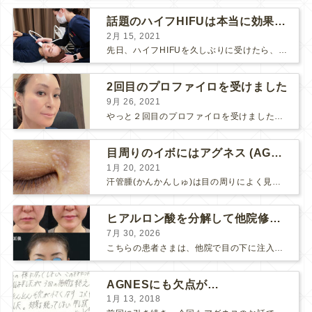
話題のハイフHIFUは本当に効果があるのか？
2月 15, 2021
先日、ハイフHIFUを久しぶりに受けたら、顔の調子がとても良い感じです♪ 私はハイフHIFU後はいつも３日位、人には気付かれない程度に軽く腫れて、その後、グングンと顔が引き締まります。 ...
2回目のプロファイロを受けました
9月 26, 2021
やっと２回目のプロファイロを受けました。 ↑ 写真はプロファイロ翌日です。 この距離の写真では凹凸は映らないですし、 実物も、首がよく見ると凹凸が残っている位で、 それも３日で...
目周りのイボにはアグネス (AGNES）が効く！（ほぼ）ノーダウンタイムのイボ治療
1月 20, 2021
汗管腫(かんかんしゅ)は目の周りによく見られるいぼです。 以前は炭酸ガスレーザーでイボ組織を削って（蒸散とかアブレーションと言います）治療していました。 汗管腫は治療しても再発しやすい難治...
ヒアルロン酸を分解して他院修正（目の下のチンダル現象とその補正）
7月 30, 2026
こちらの患者さまは、他院で目の下に注入したヒアルロン酸がチンダル現象を起こしていたため、 ヒアルロン酸を分解する薬（ヒアルロニダーゼ）で分解してから 改めてヒアルロン酸を入れ直しました。 ...
AGNESにも欠点が…
1月 13, 2018