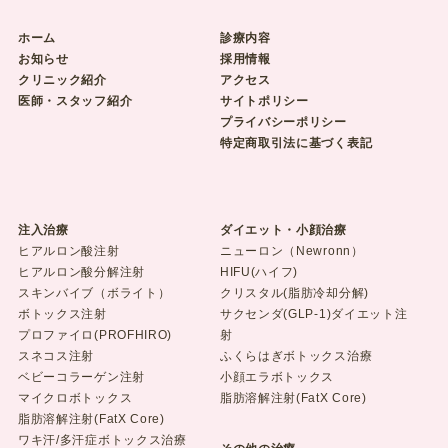
ホーム
診療内容
お知らせ
採用情報
クリニック紹介
アクセス
医師・スタッフ紹介
サイトポリシー
プライバシーポリシー
特定商取引法に基づく表記
注入治療
ダイエット・小顔治療
ヒアルロン酸注射
ニューロン（Newronn）
ヒアルロン酸分解注射
HIFU(ハイフ)
スキンバイブ（ボライト）
クリスタル(脂肪冷却分解)
ボトックス注射
サクセンダ(GLP-1)ダイエット注
プロファイロ(PROFHIRO)
射
スネコス注射
ふくらはぎボトックス治療
ベビーコラーゲン注射
小顔エラボトックス
マイクロボトックス
脂肪溶解注射(FatX Core)
脂肪溶解注射(FatX Core)
ワキ汗/多汗症ボトックス治療