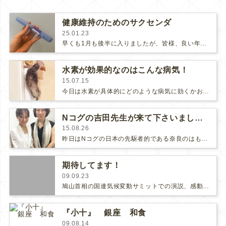
健康維持のためのサクセンダ
25.01.23
早くも1月も後半に入りましたが、皆様、良い年末年始をお過ごしになりましたか？今年も年明け早々からLAの大火事など色々な出来事が…
水素が効果的なのはこんな病気！
15.07.15
今日は水素が具体的にどのような病気に効くかお話しますね。最近、水素の研究があらゆる診療科で進んでいて、以下の様な病気の水素治療が…
Nコグの吉田先生が来て下さいました☆
15.08.26
昨日はNコグの日本の先駆者的である奈良のはもり皮フ科の吉田先生がクリニックにいらっしゃいました。モニターさんを使って色々な場所…
期待してます！
09.09.23
鳩山首相の国連気候変動サミットでの演説、感動しました。あそこまでおっしゃるとは！日本の首相を誇らしいと思ったのは初めてです。複…
『小十』 銀座 和食
09.08.14