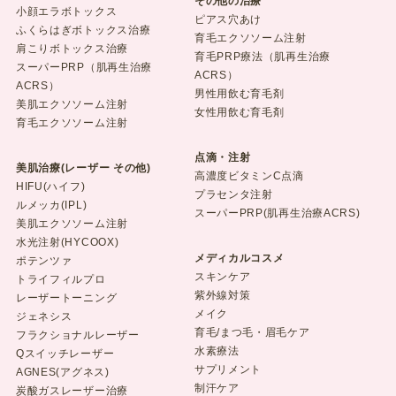
その他の治療
小顔エラボトックス
ピアス穴あけ
ふくらはぎボトックス治療
育毛エクソソーム注射
肩こりボトックス治療
育毛PRP療法（肌再生治療
スーパーPRP（肌再生治療
ACRS）
ACRS）
男性用飲む育毛剤
美肌エクソソーム注射
女性用飲む育毛剤
育毛エクソソーム注射
点滴・注射
美肌治療(レーザー その他)
高濃度ビタミンC点滴
HIFU(ハイフ)
プラセンタ注射
ルメッカ(IPL)
スーパーPRP(肌再生治療ACRS)
美肌エクソソーム注射
水光注射(HYCOOX)
メディカルコスメ
ポテンツァ
スキンケア
トライフィルプロ
紫外線対策
レーザートーニング
メイク
ジェネシス
育毛/まつ毛・眉毛ケア
フラクショナルレーザー
水素療法
Qスイッチレーザー
サプリメント
AGNES(アグネス)
制汗ケア
炭酸ガスレーザー治療