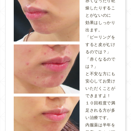
赤くなったり乾
燥したりするこ
とがないのに
効果はしっかり
出ます。
「ピーリングを
すると皮がむけ
るのでは？」
「赤くなるので
は？」
と不安な方にも
安心してお受け
いただくことが
できますよ！
１０回程度で満
足される方が多
い治療です。
内服薬は半年を