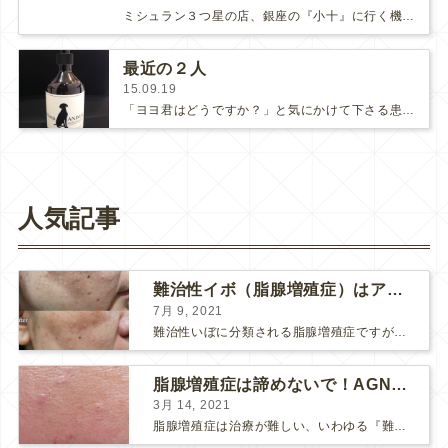
ミシュラン３つ星の店、銀座の『小十』に行く機会がありました。しっかりお腹を空かせて、準備万端で出かけました。最初の小鉢。海老、…
最近の２人
15.09.19
「ヨヨ君はどうですか？」と気にかけて下さる患者様が多くて、中には「ヨヨ君を助けてもらってありがとうございます」と御礼言われたり…
人気記事
難治性イボ（脂腺増殖症）はアグネスAGNESが効果的です！
7月 9, 2021
難治性いぼに分類される脂腺増殖症ですが、脂腺増殖症はAGNESアグネスにとても良く反応して、きれいに治すことができます。 ↑ 脂腺増殖症をアグネスAGNESで３回治療した1ヶ月後の写真です。...
脂腺増殖症は諦めないで！AGNESアグネス治療でツルツル肌に！
3月 14, 2021
脂腺増殖症は治療が難しい、いわゆる『難治性イボ』です。 脂腺増殖症でググると、治療法として液体窒素、メスやパンチングによる外科的切除、炭酸ガスレーザーなどが出て来ますが、実際のところ、液体窒...