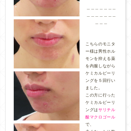
＿＿＿＿＿＿＿
＿＿＿＿＿＿＿
＿＿＿
こちらのモニタ
ー様は男性ホル
モンを抑える薬
を内服しながら
ケミカルピーリ
ングを５回行い
ました。
この方に行った
ケミカルピーリ
ングは
サリチル
酸マクロゴール
で、