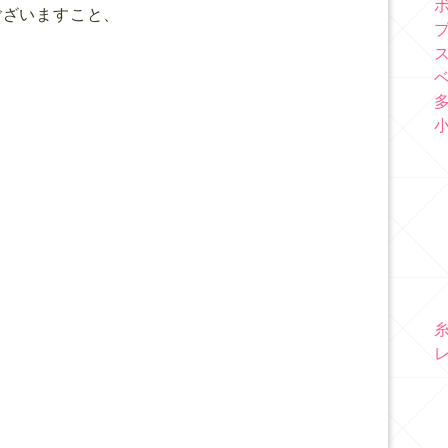
ございますこと、
！