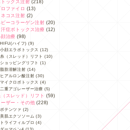
ボトックス注射
(218)
プロファイロ
(13)
スネコス注射
(2)
ベビーコラーゲン注射
(20)
多汗症ボトックス治療
(12)
小顔治療
(98)
HIFU(ハイフ)
(9)
小顔エラボトックス
(12)
糸（スレッド）リフト
(10)
ショッピングリフト
(1)
脂肪溶解注射
(14)
ヒアルロン酸注射
(30)
マイクロボトックス
(4)
二重アゴレーザー治療
(5)
糸（スレッド）リフト
(59)
レーザー・その他
(228)
ポテンツァ
(2)
美肌エクソソーム
(3)
トライフィルプロ
(4)
ダーマペン4
(13)