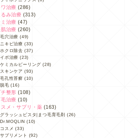
シワ治療
(286)
たるみ治療
(313)
シミ治療
(47)
美肌治療
(260)
毛穴治療
(49)
ニキビ治療
(33)
ホクロ除去
(37)
イボ治療
(23)
ケミカルピーリング
(28)
スキンケア
(93)
毛孔性苔癬
(10)
脱毛
(16)
プチ整形
(108)
育毛治療
(10)
コスメ・サプリ・薬
(163)
グラッシュビスタ|まつ毛育毛剤
(26)
Dr.MOQLIN
(10)
コスメ
(33)
サプリメント
(92)