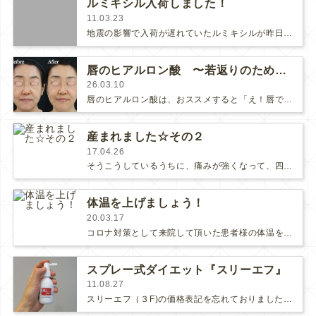
ルミキシル入荷しました！
11.03.23
地震の影響で入荷が遅れていたルミキシルが昨日、クリニックに届きました。ご迷惑をお掛けしました。ルミキシルは郵送も可能です。ご…
唇のヒアルロン酸 〜若返りのためのマスト治療〜
26.03.10
唇のヒアルロン酸は、おススメすると「え！唇ですか？」とビックリされたり、「『いかにも』ってなりそうで怖い」「痛そう」と一旦…
産まれました☆その２
17.04.26
そうこうしているうちに、痛みが強くなって、四つん這いにならないとしのげない痛みになってきました。S先生とヤギさんが陣痛間隔をチェ…
体温を上げましょう！
20.03.17
コロナ対策として来院して頂いた患者様の体温を計らせて頂き、体温が高い方はその日の診療をお断りさせて頂いています。ご不便をおかけし…
スプレー式ダイエット『スリーエフ』
11.08.27
スリーエフ（３F)の価格表記を忘れておりました(;´д｀)ご質問頂いた方、ありがとうございまいした！料金は8,400円（税込み…