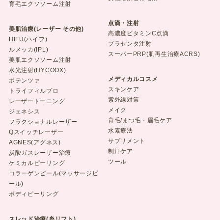
育毛エクソソーム注射
点滴・注射
美肌治療(レーザー その他)
高濃度ビタミンC点滴
HIFU(ハイフ)
プラセンタ注射
ルメッカ(IPL)
スーパーPRP(肌再生治療ACRS)
美肌エクソソーム注射
水光注射(HYCOOX)
メディカルコスメ
ポテンツァ
スキンケア
トライフィルプロ
紫外線対策
レーザートーニング
メイク
ジェネシス
育毛/まつ毛・眉毛ケア
フラクショナルレーザー
水素療法
Qスイッチレーザー
サプリメント
AGNES(アグネス)
制汗ケア
炭酸ガスレーザー治療
ツール
ケミカルピーリング
コラーゲンピール(マッサージピ
ール)
ボディピーリング
スレッド治療(糸リフト)