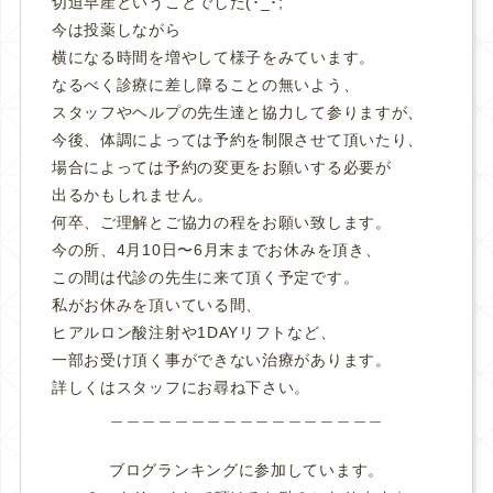
切迫早産ということでした(･_･;
今は投薬しながら
横になる時間を増やして様子をみています。
なるべく診療に差し障ることの無いよう、
スタッフやヘルプの先生達と協力して参りますが、
今後、体調によっては予約を制限させて頂いたり、
場合によっては予約の変更をお願いする必要が
出るかもしれません。
何卒、ご理解とご協力の程をお願い致します。
今の所、4月10日〜6月末までお休みを頂き、
この間は代診の先生に来て頂く予定です。
私がお休みを頂いている間、
ヒアルロン酸注射や1DAYリフトなど、
一部お受け頂く事ができない治療があります。
詳しくはスタッフにお尋ね下さい。
＿＿＿＿＿＿＿＿＿＿＿＿＿＿＿＿＿
ブログランキングに参加しています。