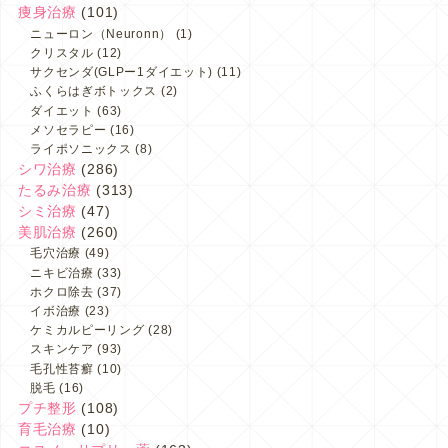
痩身治療
(101)
ニューロン（Neuronn）
(1)
クリスタル
(12)
サクセンダ(GLPー1ダイエット)
(11)
ふくらはぎボトックス
(2)
ダイエット
(63)
メソセラピー
(16)
ライポソニックス
(8)
シワ治療
(286)
たるみ治療
(313)
シミ治療
(47)
美肌治療
(260)
毛穴治療
(49)
ニキビ治療
(33)
ホクロ除去
(37)
イボ治療
(23)
ケミカルピーリング
(28)
スキンケア
(93)
毛孔性苔癬
(10)
脱毛
(16)
プチ整形
(108)
育毛治療
(10)