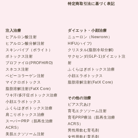
特定商取引法に基づく表記
注入治療
ダイエット・小顔治療
ヒアルロン酸注射
ニューロン（Newronn）
ヒアルロン酸分解注射
HIFU(ハイフ)
スキンバイブ（ボライト）
クリスタル(脂肪冷却分解)
ボトックス注射
サクセンダ(GLP-1)ダイエット注
プロファイロ(PROFHIRO)
射
スネコス注射
ふくらはぎボトックス治療
ベビーコラーゲン注射
小顔エラボトックス
マイクロボトックス
脂肪溶解注射(FatX Core)
脂肪溶解注射(FatX Core)
ワキ汗/多汗症ボトックス治療
その他の治療
小顔エラボトックス
ピアス穴あけ
ふくらはぎボトックス治療
育毛エクソソーム注射
肩こりボトックス治療
育毛PRP療法（肌再生治療
スーパーPRP（肌再生治療
ACRS）
ACRS）
男性用飲む育毛剤
美肌エクソソーム注射
女性用飲む育毛剤