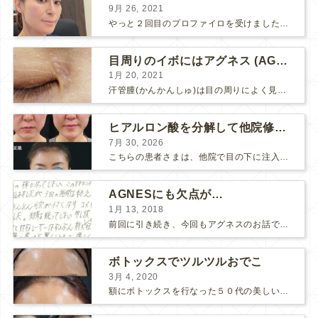
9月 26, 2021
やっと２回目のプロファイロを受けました。 ↑ 写真はプロファイロ翌日です。 この距離の写真では凹凸は映らないですし、 実物も、首がよく見ると凹凸が残っている位で、 それも３日で...
目周りのイボにはアグネス (AGNES）が効く！（ほぼ）ノーダウンタイムのイボ治療
1月 20, 2021
汗管腫(かんかんしゅ)は目の周りによく見られるいぼです。 以前は炭酸ガスレーザーでイボ組織を削って（蒸散とかアブレーションと言います）治療していました。 汗管腫は治療しても再発しやすい難治...
ヒアルロン酸を分解して他院修正（目の下のチンダル現象とその補正）
7月 30, 2026
こちらの患者さまは、他院で目の下に注入したヒアルロン酸がチンダル現象を起こしていたため、 ヒアルロン酸を分解する薬（ヒアルロニダーゼ）で分解してから 改めてヒアルロン酸を入れ直しました。 ...
AGNESにも欠点が…
1月 13, 2018
前回に引き続き、今回もアグネスのお話です。 AGNESはとっても良い治療である一方、 欠点もいくつかありますので、そちらもお話ししておきますね。 AGNESの欠点 1. ダウンタイム A...
ボトックスでツルツルおでこ
3月 4, 2020
額にボトックスを行なった５０代の美しい女性です。 エイジングとともに横ジワが目立つようになって、 キメが乱れてツヤが無くなってきます。 ボトックスを額に注射すると 横ジワが目立たなくな...