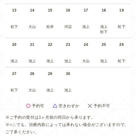
13
14
15
16
17
18
19
松下
大山
松井
河辺
池上
池上
松下
松下
20
21
22
23
24
25
26
池上
池上
池上
池上
大山
池上
松下
27
28
29
30
松下
大山
池上
池上
予約可
空きわずか
予約不可
※ご予約の受付は1ヶ月前の同日から承ります。
※○△でも、治療内容によっては承れない場合がございますので、
ご了承ください。