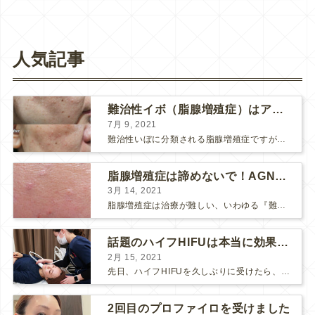
人気記事
難治性イボ（脂腺増殖症）はアグネスAGNESが効果的です！
7月 9, 2021
難治性いぼに分類される脂腺増殖症ですが、脂腺増殖症はAGNESアグネスにとても良く反応して、きれいに治すことができます。 ↑ 脂腺増殖症をアグネスAGNESで３回治療した1ヶ月後の写真です。...
脂腺増殖症は諦めないで！AGNESアグネス治療でツルツル肌に！
3月 14, 2021
脂腺増殖症は治療が難しい、いわゆる『難治性イボ』です。 脂腺増殖症でググると、治療法として液体窒素、メスやパンチングによる外科的切除、炭酸ガスレーザーなどが出て来ますが、実際のところ、液体窒...
話題のハイフHIFUは本当に効果があるのか？
2月 15, 2021
先日、ハイフHIFUを久しぶりに受けたら、顔の調子がとても良い感じです♪ 私はハイフHIFU後はいつも３日位、人には気付かれない程度に軽く腫れて、その後、グングンと顔が引き締まります。 ...
2回目のプロファイロを受けました