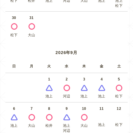
松下
松井
池上
河辺
大山
池上
池上
松下
30
31
松下
大山
2026年9月
日
月
火
水
木
金
土
1
2
3
4
5
池上
河辺
池上
池上
松下
6
7
8
9
10
11
12
池上
松下
池上
大山
松井
池上
大山
河辺