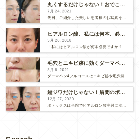
丸くするだけじゃない！おでこのヒアルロン酸注射
7月 24, 2021
先日、ご紹介した美しい患者様のお写真を使わせていただいて、おでこのヒアルロン酸注射について説明します。 （≫ 写真の患者様の経過はこちら『２年間で若返って綺麗になられた患者様』） なぜおでこに...
ヒアルロン酸、私には何本、必要ですか？
5月 26, 2018
「私にはヒアルロン酸が何本必要ですか？」 診察の時によく聞かれますが、なかなか難しい質問です。 どこまでこだわってキレイにしたいかによって 使うヒアルロン酸の量が変わるからです。 前回もご紹介させ...
毛穴とニキビ跡に効くダーマペン４フルコース
8月 8, 2021
ダーマペン4フルコースはニキビ跡や毛穴開きで悩まれている方に自信を持ってお勧めできる美肌治療です。 ↑ ダーマペン4フルコースを4回行いました。 ニキビ跡と毛穴開きが改善して肌のキメが整いまし...
縦ジワだけじゃない！眉間のボトックス注射
12月 27, 2020
ボトックスは当院でヒアルロン酸注射に次いで人気のある治療です。 私自身、美容治療が制限されていた妊娠・授乳中に一番やりたかったのはボトックスで、 「ボトックスが世の中から無くなったら困る！」と...