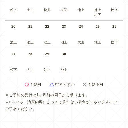
松下
大山
松井
河辺
池上
池上
松下
松下
20
21
22
23
24
25
26
池上
池上
池上
池上
大山
池上
松下
27
28
29
30
松下
大山
池上
池上
予約可
空きわずか
予約不可
※ご予約の受付は1ヶ月前の同日から承ります。
※○△でも、治療内容によっては承れない場合がございますので、
ご了承ください。