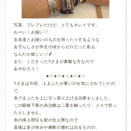
写真、ブレブレだけど、とてもキレイです。
わーい！お揃い♡
女友達とお揃いのものを持ったりするような
女子らしさが学生の頃からゼロだった私も
なんだか嬉しいゾ🎵
また、くださったTさまが素敵な方なので
あやかろう！
★☆★☆★☆★☆★☆
Tさまは今回、上まぶたが重いのを気にされていたの
で、
糸でまぶたを上に引っ張り上げる治療をしました。
この眼瞼下垂の糸治療は二重を触ったり、メスで切っ
たりしません。
糸の挿入部位も髪の生え際なので
直後は多少赤みや麻酔の腫れは出るものの、