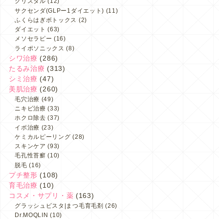
クリスタル
(12)
サクセンダ(GLPー1ダイエット)
(11)
ふくらはぎボトックス
(2)
ダイエット
(63)
メソセラピー
(16)
ライポソニックス
(8)
シワ治療
(286)
たるみ治療
(313)
シミ治療
(47)
美肌治療
(260)
毛穴治療
(49)
ニキビ治療
(33)
ホクロ除去
(37)
イボ治療
(23)
ケミカルピーリング
(28)
スキンケア
(93)
毛孔性苔癬
(10)
脱毛
(16)
プチ整形
(108)
育毛治療
(10)
コスメ・サプリ・薬
(163)
グラッシュビスタ|まつ毛育毛剤
(26)
Dr.MOQLIN
(10)