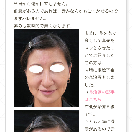
当日から傷が目立ちません。
前髪がある人であれば、赤みなんかもごまかせるので
まずバレません。
赤みも数時間で無くなります。
以前、鼻を糸で
高くして鼻先を
スッとさせたこ
とでご紹介した
この方は、
同時に眼瞼下垂
の糸治療もしま
した。
（
鼻治療の記事
はこちら
）
右側が治療直後
です。
もともと額に湿
疹があるので赤