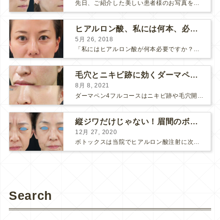
先日、ご紹介した美しい患者様のお写真を使わせていただいて、おでこのヒアルロン酸注射について説明します。 （≫ 写真の患者様の経過はこちら『２年間で若返って綺麗になられた患者様』） なぜおでこに...
ヒアルロン酸、私には何本、必要ですか？
5月 26, 2018
「私にはヒアルロン酸が何本必要ですか？」 診察の時によく聞かれますが、なかなか難しい質問です。 どこまでこだわってキレイにしたいかによって 使うヒアルロン酸の量が変わるからです。 前回もご紹介させ...
毛穴とニキビ跡に効くダーマペン４フルコース
8月 8, 2021
ダーマペン4フルコースはニキビ跡や毛穴開きで悩まれている方に自信を持ってお勧めできる美肌治療です。 ↑ ダーマペン4フルコースを4回行いました。 ニキビ跡と毛穴開きが改善して肌のキメが整いまし...
縦ジワだけじゃない！眉間のボトックス注射
12月 27, 2020
ボトックスは当院でヒアルロン酸注射に次いで人気のある治療です。 私自身、美容治療が制限されていた妊娠・授乳中に一番やりたかったのはボトックスで、 「ボトックスが世の中から無くなったら困る！」と...
Search