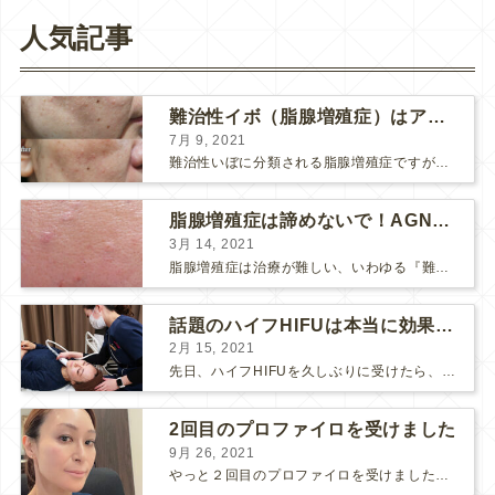
人気記事
難治性イボ（脂腺増殖症）はアグネスAGNESが効果的です！
7月 9, 2021
難治性いぼに分類される脂腺増殖症ですが、脂腺増殖症はAGNESアグネスにとても良く反応して、きれいに治すことができます。 ↑ 脂腺増殖症をアグネスAGNESで３回治療した1ヶ月後の写真です。...
脂腺増殖症は諦めないで！AGNESアグネス治療でツルツル肌に！
3月 14, 2021
脂腺増殖症は治療が難しい、いわゆる『難治性イボ』です。 脂腺増殖症でググると、治療法として液体窒素、メスやパンチングによる外科的切除、炭酸ガスレーザーなどが出て来ますが、実際のところ、液体窒...
話題のハイフHIFUは本当に効果があるのか？
2月 15, 2021
先日、ハイフHIFUを久しぶりに受けたら、顔の調子がとても良い感じです♪ 私はハイフHIFU後はいつも３日位、人には気付かれない程度に軽く腫れて、その後、グングンと顔が引き締まります。 ...
2回目のプロファイロを受けました
9月 26, 2021
やっと２回目のプロファイロを受けました。 ↑ 写真はプロファイロ翌日です。 この距離の写真では凹凸は映らないですし、 実物も、首がよく見ると凹凸が残っている位で、 それも３日で...