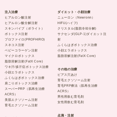
注入治療
ダイエット・小顔治療
ヒアルロン酸注射
ニューロン（Newronn）
ヒアルロン酸分解注射
HIFU(ハイフ)
スキンバイブ（ボライト）
クリスタル(脂肪冷却分解)
ボトックス注射
サクセンダ(GLP-1)ダイエット注
プロファイロ(PROFHIRO)
射
スネコス注射
ふくらはぎボトックス治療
ベビーコラーゲン注射
小顔エラボトックス
マイクロボトックス
脂肪溶解注射(FatX Core)
脂肪溶解注射(FatX Core)
ワキ汗/多汗症ボトックス治療
その他の治療
小顔エラボトックス
ピアス穴あけ
ふくらはぎボトックス治療
育毛エクソソーム注射
肩こりボトックス治療
育毛PRP療法（肌再生治療
スーパーPRP（肌再生治療
ACRS）
ACRS）
男性用飲む育毛剤
美肌エクソソーム注射
女性用飲む育毛剤
育毛エクソソーム注射
点滴・注射