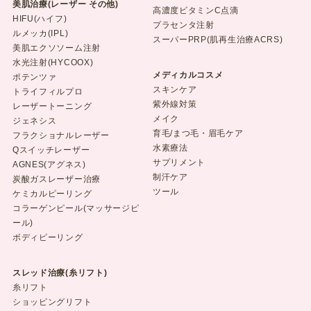
美肌治療(レーザー その他)
高濃度ビタミンC点滴
HIFU(ハイフ)
プラセンタ注射
ルメッカ(IPL)
スーパーPRP(肌再生治療ACRS)
美肌エクソソーム注射
水光注射(HYCOOX)
メディカルコスメ
ポテンツァ
スキンケア
トライフィルプロ
紫外線対策
レーザートーニング
メイク
ジェネシス
育毛/まつ毛・眉毛ケア
フラクショナルレーザー
水素療法
Qスイッチレーザー
サプリメント
AGNES(アグネス)
制汗ケア
炭酸ガスレーザー治療
ツール
ケミカルピーリング
コラーゲンピール(マッサージピ
ール)
ボディピーリング
スレッド治療(糸リフト)
糸リフト
ショッピングリフト