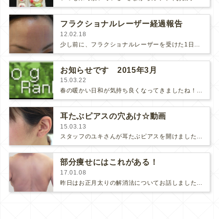
フラクショナルレーザー経過報告
12.02.18
少し前に、フラクショナルレーザーを受けた1日後の状態を報告しました。（そのときの記事はこちら）その後、肌のテクスチャーが良くなっ…
お知らせです 2015年3月
15.03.22
春の暖かい日和が気持ち良くなってきましたね！明日から勉強会と学会でフランスとモナコに出かけます。留守中は女性のドクターが…
耳たぶピアスの穴あけ☆動画
15.03.13
スタッフのユキさんが耳たぶピアスを開けました♡マグノリア皮膚科クリニックでは耳たぶピアスは通常、専用機械（ピアスガン）で開け…
部分痩せにはこれがある！
17.01.08
昨日はお正月太りの解消法についてお話しましたが、全身ではなくて「お腹、二の腕、お尻の下、ヒザ周りなど、局所的にスッキリさせたい…