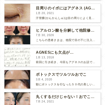
目周りのイボにはアグネス (AGNES）が効く！（ほぼ）ノーダウンタイムのイボ治療
1月 20, 2021
汗管腫(かんかんしゅ)は目の周りによく見られるいぼです。 以前は炭酸ガスレーザーでイボ組織を削って（蒸散とかアブレーションと言います）治療していました。 汗管腫は治療しても再発しやすい難治...
ヒアルロン酸を分解して他院修正（目の下のチンダル現象とその補正）
7月 30, 2026
こちらの患者さまは、他院で目の下に注入したヒアルロン酸がチンダル現象を起こしていたため、 ヒアルロン酸を分解する薬（ヒアルロニダーゼ）で分解してから 改めてヒアルロン酸を入れ直しました。 ...
AGNESにも欠点が…
1月 13, 2018
前回に引き続き、今回もアグネスのお話です。 AGNESはとっても良い治療である一方、 欠点もいくつかありますので、そちらもお話ししておきますね。 AGNESの欠点 1. ダウンタイム A...
ボトックスでツルツルおでこ
3月 4, 2020
額にボトックスを行なった５０代の美しい女性です。 エイジングとともに横ジワが目立つようになって、 キメが乱れてツヤが無くなってきます。 ボトックスを額に注射すると 横ジワが目立たなくな...
丸くするだけじゃない！おでこのヒアルロン酸注射
7月 24, 2021