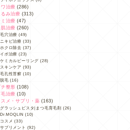
シワ治療
(286)
たるみ治療
(313)
シミ治療
(47)
美肌治療
(260)
毛穴治療
(49)
ニキビ治療
(33)
ホクロ除去
(37)
イボ治療
(23)
ケミカルピーリング
(28)
スキンケア
(93)
毛孔性苔癬
(10)
脱毛
(16)
プチ整形
(108)
育毛治療
(10)
コスメ・サプリ・薬
(163)
グラッシュビスタ|まつ毛育毛剤
(26)
Dr.MOQLIN
(10)
コスメ
(33)
サプリメント
(92)