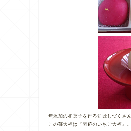
無添加の和菓子を作る餅匠しづくさ
この苺大福は『奇跡のいちご大福』