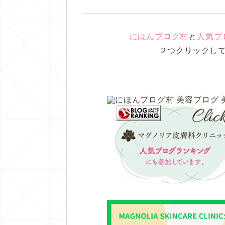
にほんブログ村
と
人気ブ
２つクリックし