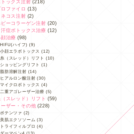
ボトックス注射
(218)
プロファイロ
(13)
スネコス注射
(2)
ベビーコラーゲン注射
(20)
多汗症ボトックス治療
(12)
小顔治療
(98)
HIFU(ハイフ)
(9)
小顔エラボトックス
(12)
糸（スレッド）リフト
(10)
ショッピングリフト
(1)
脂肪溶解注射
(14)
ヒアルロン酸注射
(30)
マイクロボトックス
(4)
二重アゴレーザー治療
(5)
糸（スレッド）リフト
(59)
レーザー・その他
(228)
ポテンツァ
(2)
美肌エクソソーム
(3)
トライフィルプロ
(4)
ダーマペン4
(13)