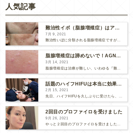
人気記事
難治性イボ（脂腺増殖症）はアグネスAGNESが効果的です！
7月 9, 2021
難治性いぼに分類される脂腺増殖症ですが、脂腺増殖症はAGNESアグネスにとても良く反応して、きれいに治すことができます。 ↑ 脂腺増殖症をアグネスAGNESで３回治療した1ヶ月後の写真です。...
脂腺増殖症は諦めないで！AGNESアグネス治療でツルツル肌に！
3月 14, 2021
脂腺増殖症は治療が難しい、いわゆる『難治性イボ』です。 脂腺増殖症でググると、治療法として液体窒素、メスやパンチングによる外科的切除、炭酸ガスレーザーなどが出て来ますが、実際のところ、液体窒...
話題のハイフHIFUは本当に効果があるのか？
2月 15, 2021
先日、ハイフHIFUを久しぶりに受けたら、顔の調子がとても良い感じです♪ 私はハイフHIFU後はいつも３日位、人には気付かれない程度に軽く腫れて、その後、グングンと顔が引き締まります。 ...
2回目のプロファイロを受けました
9月 26, 2021
やっと２回目のプロファイロを受けました。 ↑ 写真はプロファイロ翌日です。 この距離の写真では凹凸は映らないですし、 実物も、首がよく見ると凹凸が残っている位で、 それも３日で...