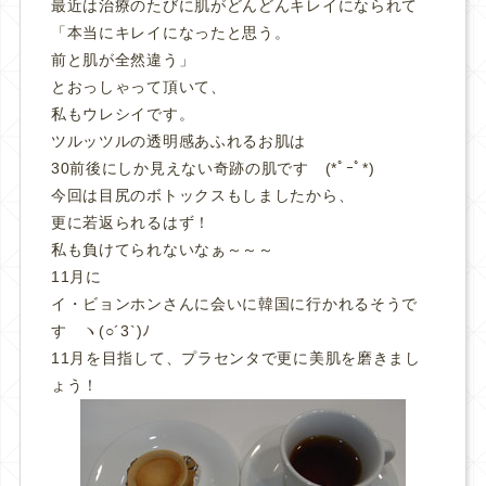
最近は治療のたびに肌がどんどんキレイになられて
「本当にキレイになったと思う。
前と肌が全然違う」
とおっしゃって頂いて、
私もウレシイです。
ツルッツルの透明感あふれるお肌は
30前後にしか見えない奇跡の肌です (*ﾟｰﾟ*)
今回は目尻のボトックスもしましたから、
更に若返られるはず！
私も負けてられないなぁ～～～
11月に
イ・ビョンホンさんに会いに韓国に行かれるそうで
す ヽ(○´3`)ﾉ
11月を目指して、プラセンタで更に美肌を磨きまし
ょう！