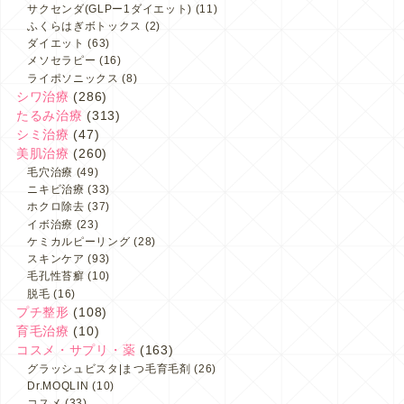
サクセンダ(GLPー1ダイエット)
(11)
ふくらはぎボトックス
(2)
ダイエット
(63)
メソセラピー
(16)
ライポソニックス
(8)
シワ治療
(286)
たるみ治療
(313)
シミ治療
(47)
美肌治療
(260)
毛穴治療
(49)
ニキビ治療
(33)
ホクロ除去
(37)
イボ治療
(23)
ケミカルピーリング
(28)
スキンケア
(93)
毛孔性苔癬
(10)
脱毛
(16)
プチ整形
(108)
育毛治療
(10)
コスメ・サプリ・薬
(163)
グラッシュビスタ|まつ毛育毛剤
(26)
Dr.MOQLIN
(10)
コスメ
(33)