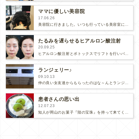
ママに優しい美容院
17.06.26
美容院に行きました。いつも行っている美容室にダメもとでベビーを連れて行っても良いか聞いてみると、快くOK頂きました。個室でベ…
たるみを遅らせるヒアルロン酸注射
20.09.25
ヒアルロン酸注射とボトックスでリフトを行いバランスを整えた患者様です。(さらに…)
ランジェリー♪
09.10.13
仲の良い女友達からもらったのはな～んとランジェリー(*ﾟｰﾟ*)ステラです。曜日ごとに可愛らしいデザインのパンティーが入ってい…
患者さんの思い出
12.07.23
知人が岡山のお菓子『陸の宝珠』を持って来てくれました。マスカットを丸ごと一粒、求肥で包んだ上品なお菓子です。学生の頃に出会った患…