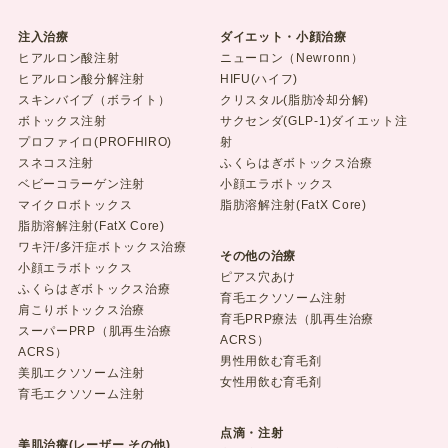
注入治療
ダイエット・小顔治療
ヒアルロン酸注射
ニューロン（Newronn）
ヒアルロン酸分解注射
HIFU(ハイフ)
スキンバイブ（ボライト）
クリスタル(脂肪冷却分解)
ボトックス注射
サクセンダ(GLP-1)ダイエット注
プロファイロ(PROFHIRO)
射
スネコス注射
ふくらはぎボトックス治療
ベビーコラーゲン注射
小顔エラボトックス
マイクロボトックス
脂肪溶解注射(FatX Core)
脂肪溶解注射(FatX Core)
ワキ汗/多汗症ボトックス治療
その他の治療
小顔エラボトックス
ピアス穴あけ
ふくらはぎボトックス治療
育毛エクソソーム注射
肩こりボトックス治療
育毛PRP療法（肌再生治療
スーパーPRP（肌再生治療
ACRS）
ACRS）
男性用飲む育毛剤
美肌エクソソーム注射
女性用飲む育毛剤
育毛エクソソーム注射
点滴・注射
美肌治療(レーザー その他)