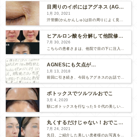
目周りのイボにはアグネス (AGNES）が効く！（ほぼ）ノーダウンタイムのイボ治療
1月 20, 2021
汗管腫(かんかんしゅ)は目の周りによく見られるいぼです。 以前は炭酸ガスレーザーでイボ組織を削って（蒸散とかアブレーションと言います）治療していました。 汗管腫は治療しても再発しやすい難治...
ヒアルロン酸を分解して他院修正（目の下のチンダル現象とその補正）
7月 30, 2026
こちらの患者さまは、他院で目の下に注入したヒアルロン酸がチンダル現象を起こしていたため、 ヒアルロン酸を分解する薬（ヒアルロニダーゼ）で分解してから 改めてヒアルロン酸を入れ直しました。 ...
AGNESにも欠点が…
1月 13, 2018
前回に引き続き、今回もアグネスのお話です。 AGNESはとっても良い治療である一方、 欠点もいくつかありますので、そちらもお話ししておきますね。 AGNESの欠点 1. ダウンタイム A...
ボトックスでツルツルおでこ
3月 4, 2020
額にボトックスを行なった５０代の美しい女性です。 エイジングとともに横ジワが目立つようになって、 キメが乱れてツヤが無くなってきます。 ボトックスを額に注射すると 横ジワが目立たなくな...
丸くするだけじゃない！おでこのヒアルロン酸注射
7月 24, 2021
先日、ご紹介した美しい患者様のお写真を使わせていただいて、おでこのヒアルロン酸注射について説明します。 （≫ 写真の患者様の経過はこちら『２年間で若返って綺麗になられた患者様』） なぜおでこに...