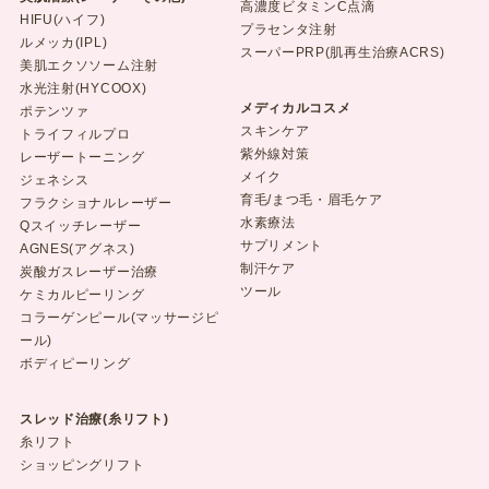
高濃度ビタミンC点滴
HIFU(ハイフ)
プラセンタ注射
ルメッカ(IPL)
スーパーPRP(肌再生治療ACRS)
美肌エクソソーム注射
水光注射(HYCOOX)
メディカルコスメ
ポテンツァ
スキンケア
トライフィルプロ
紫外線対策
レーザートーニング
メイク
ジェネシス
育毛/まつ毛・眉毛ケア
フラクショナルレーザー
水素療法
Qスイッチレーザー
サプリメント
AGNES(アグネス)
制汗ケア
炭酸ガスレーザー治療
ツール
ケミカルピーリング
コラーゲンピール(マッサージピ
ール)
ボディピーリング
スレッド治療(糸リフト)
糸リフト
ショッピングリフト