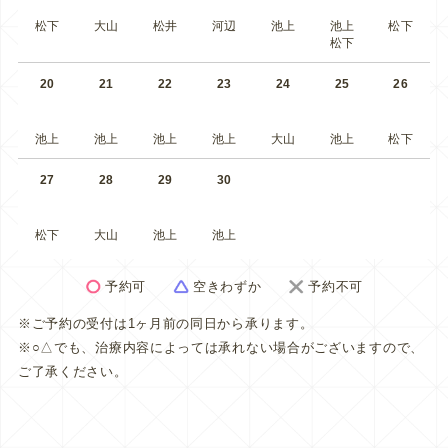
松下
大山
松井
河辺
池上
池上
松下
松下
20
21
22
23
24
25
26
池上
池上
池上
池上
大山
池上
松下
27
28
29
30
松下
大山
池上
池上
予約可
空きわずか
予約不可
※ご予約の受付は1ヶ月前の同日から承ります。
※○△でも、治療内容によっては承れない場合がございますので、
ご了承ください。