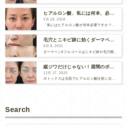
ヒアルロン酸、私には何本、必要ですか？
5月 26, 2018
「私にはヒアルロン酸が何本必要ですか？」 診察の時によく聞かれますが、なかなか難しい質問です。 どこまでこだわってキレイにしたいかによって 使うヒアルロン酸の量が変わるからです。 前回もご紹介させ...
毛穴とニキビ跡に効くダーマペン４フルコース
8月 8, 2021
ダーマペン4フルコースはニキビ跡や毛穴開きで悩まれている方に自信を持ってお勧めできる美肌治療です。 ↑ ダーマペン4フルコースを4回行いました。 ニキビ跡と毛穴開きが改善して肌のキメが整いまし...
縦ジワだけじゃない！眉間のボトックス注射
12月 27, 2020
ボトックスは当院でヒアルロン酸注射に次いで人気のある治療です。 私自身、美容治療が制限されていた妊娠・授乳中に一番やりたかったのはボトックスで、 「ボトックスが世の中から無くなったら困る！」と...
Search