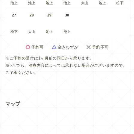
池上
池上
池上
池上
大山
池上
松下
27
28
29
30
松下
大山
池上
池上
予約可
空きわずか
予約不可
※ご予約の受付は1ヶ月前の同日から承ります。
※○△でも、治療内容によっては承れない場合がございますので、
ご了承ください。
マップ