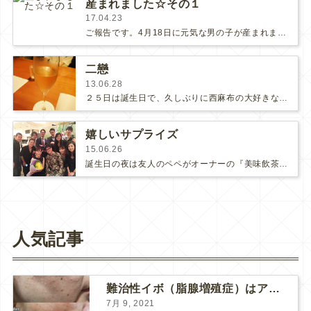
産まれました☆その１
17.04.23
ご報告です。4月18日に元気な男の子が産まれました。お世話になった方々に深くお礼を申し上げます。ご予約を変更させて頂いた方々、…
二戀
13.06.28
２５日は誕生日で、久しぶりに西麻布の大好きな『二戀』に行きました。夏らしくて美しい！お寿司のように見えますが、下は焼いた鱧、…
嬉しいサプライズ
15.06.26
誕生日の夜は友人のペペがオーナーの『美味飲茶酒楼』で食事しよう、ということになり、ブラッとそちらに向かいました。お店でペペ…
人気記事
難治性イボ（脂腺増殖症）はアグネスAGNESが効果的です！
7月 9, 2021