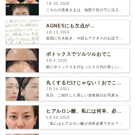
7月 30, 2026
こちらの患者さまは、他院で目の下に注入したヒアルロン酸がチンダル現象を起こしていたため、 ヒアルロン酸を分解する薬（ヒアルロニダーゼ）で分解してから 改めてヒアルロン酸を入れ直しました。 ...
AGNESにも欠点が…
1月 13, 2018
前回に引き続き、今回もアグネスのお話です。 AGNESはとっても良い治療である一方、 欠点もいくつかありますので、そちらもお話ししておきますね。 AGNESの欠点 1. ダウンタイム A...
ボトックスでツルツルおでこ
3月 4, 2020
額にボトックスを行なった５０代の美しい女性です。 エイジングとともに横ジワが目立つようになって、 キメが乱れてツヤが無くなってきます。 ボトックスを額に注射すると 横ジワが目立たなくな...
丸くするだけじゃない！おでこのヒアルロン酸注射
7月 24, 2021
先日、ご紹介した美しい患者様のお写真を使わせていただいて、おでこのヒアルロン酸注射について説明します。 （≫ 写真の患者様の経過はこちら『２年間で若返って綺麗になられた患者様』） なぜおでこに...
ヒアルロン酸、私には何本、必要ですか？
5月 26, 2018
「私にはヒアルロン酸が何本必要ですか？」 診察の時によく聞かれますが、なかなか難しい質問です。 どこまでこだわってキレイにしたいかによって 使うヒアルロン酸の量が変わるからです。 前回もご紹介させ...