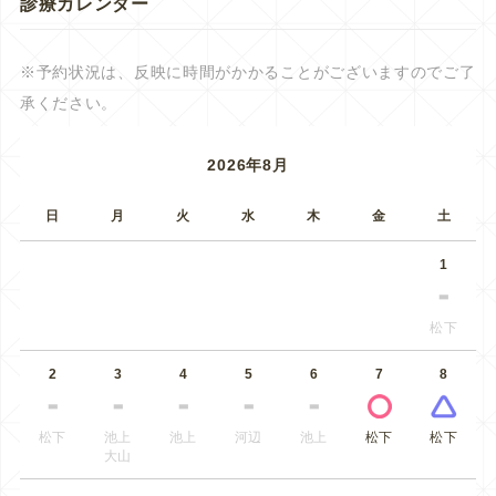
診療カレンダー
※予約状況は、反映に時間がかかることがございますのでご了
承ください。
2026年8月
日
月
火
水
木
金
土
1
松下
2
3
4
5
6
7
8
松下
池上
池上
河辺
池上
松下
松下
大山