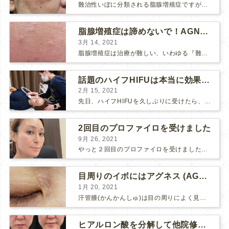
難治性いぼに分類される脂腺増殖症ですが、脂腺増殖症はAGNESアグネスにとても良く反応して、きれいに治すことができます。 ↑ 脂腺増殖症をアグネスAGNESで３回治療した1ヶ月後の写真です。...
脂腺増殖症は諦めないで！AGNESアグネス治療でツルツル肌に！
3月 14, 2021
脂腺増殖症は治療が難しい、いわゆる『難治性イボ』です。 脂腺増殖症でググると、治療法として液体窒素、メスやパンチングによる外科的切除、炭酸ガスレーザーなどが出て来ますが、実際のところ、液体窒...
話題のハイフHIFUは本当に効果があるのか？
2月 15, 2021
先日、ハイフHIFUを久しぶりに受けたら、顔の調子がとても良い感じです♪ 私はハイフHIFU後はいつも３日位、人には気付かれない程度に軽く腫れて、その後、グングンと顔が引き締まります。 ...
2回目のプロファイロを受けました
9月 26, 2021
やっと２回目のプロファイロを受けました。 ↑ 写真はプロファイロ翌日です。 この距離の写真では凹凸は映らないですし、 実物も、首がよく見ると凹凸が残っている位で、 それも３日で...
目周りのイボにはアグネス (AGNES）が効く！（ほぼ）ノーダウンタイムのイボ治療
1月 20, 2021
汗管腫(かんかんしゅ)は目の周りによく見られるいぼです。 以前は炭酸ガスレーザーでイボ組織を削って（蒸散とかアブレーションと言います）治療していました。 汗管腫は治療しても再発しやすい難治...
ヒアルロン酸を分解して他院修正（目の下のチンダル現象とその補正）