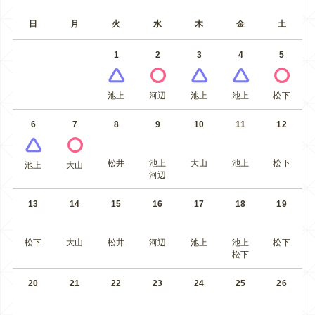
日
月
火
水
木
金
土
1
2
3
4
5
池上
河辺
池上
池上
松下
6
7
8
9
10
11
12
松井
池上
大山
池上
松下
池上
大山
河辺
13
14
15
16
17
18
19
松下
大山
松井
河辺
池上
池上
松下
松下
20
21
22
23
24
25
26