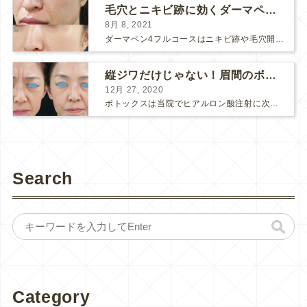
毛穴とニキビ跡に効くダーマペン４フルコース
8月 8, 2021
ダーマペン4フルコースはニキビ跡や毛穴開きで悩まれている方に自信を持ってお勧めできる美肌治療です。 ↑ ダーマペン4フルコースを4回行いました。 ニキビ跡と毛穴開きが改善して肌のキメが整いまし...
縦ジワだけじゃない！眉間のボトックス注射
12月 27, 2020
ボトックスは当院でヒアルロン酸注射に次いで人気のある治療です。 私自身、美容治療が制限されていた妊娠・授乳中に一番やりたかったのはボトックスで、 「ボトックスが世の中から無くなったら困る！」と...
Search
Category