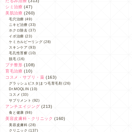
たるみ治療
(313)
シミ治療
(47)
美肌治療
(260)
毛穴治療
(49)
ニキビ治療
(33)
ホクロ除去
(37)
イボ治療
(23)
ケミカルピーリング
(28)
スキンケア
(93)
毛孔性苔癬
(10)
脱毛
(16)
プチ整形
(108)
育毛治療
(10)
コスメ・サプリ・薬
(163)
グラッシュビスタ|まつ毛育毛剤
(26)
Dr.MOQLIN
(10)
コスメ
(33)
サプリメント
(92)
アンチエイジング
(213)
食と健康
(98)
美容皮膚科・クリニック
(160)
美容皮膚科
(28)
クリニック
(137)