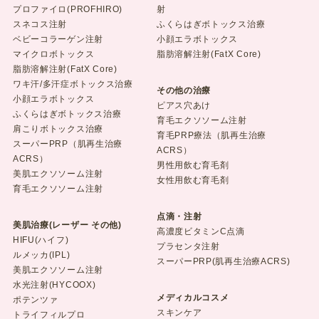
プロファイロ(PROFHIRO)
射
スネコス注射
ふくらはぎボトックス治療
ベビーコラーゲン注射
小顔エラボトックス
マイクロボトックス
脂肪溶解注射(FatX Core)
脂肪溶解注射(FatX Core)
ワキ汗/多汗症ボトックス治療
その他の治療
小顔エラボトックス
ピアス穴あけ
ふくらはぎボトックス治療
育毛エクソソーム注射
肩こりボトックス治療
育毛PRP療法（肌再生治療
スーパーPRP（肌再生治療
ACRS）
ACRS）
男性用飲む育毛剤
美肌エクソソーム注射
女性用飲む育毛剤
育毛エクソソーム注射
点滴・注射
美肌治療(レーザー その他)
高濃度ビタミンC点滴
HIFU(ハイフ)
プラセンタ注射
ルメッカ(IPL)
スーパーPRP(肌再生治療ACRS)
美肌エクソソーム注射
水光注射(HYCOOX)
メディカルコスメ
ポテンツァ
スキンケア
トライフィルプロ