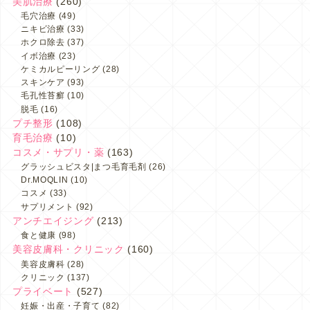
美肌治療
(260)
毛穴治療
(49)
ニキビ治療
(33)
ホクロ除去
(37)
イボ治療
(23)
ケミカルピーリング
(28)
スキンケア
(93)
毛孔性苔癬
(10)
脱毛
(16)
プチ整形
(108)
育毛治療
(10)
コスメ・サプリ・薬
(163)
グラッシュビスタ|まつ毛育毛剤
(26)
Dr.MOQLIN
(10)
コスメ
(33)
サプリメント
(92)
アンチエイジング
(213)
食と健康
(98)
美容皮膚科・クリニック
(160)
美容皮膚科
(28)
クリニック
(137)
プライベート
(527)
妊娠・出産・子育て
(82)