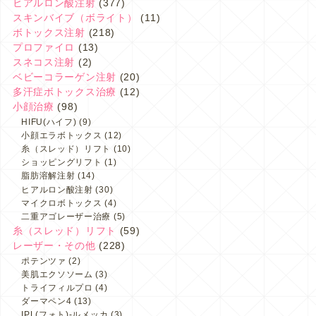
ヒアルロン酸注射
(377)
スキンバイブ（ボライト）
(11)
ボトックス注射
(218)
プロファイロ
(13)
スネコス注射
(2)
ベビーコラーゲン注射
(20)
多汗症ボトックス治療
(12)
小顔治療
(98)
HIFU(ハイフ)
(9)
小顔エラボトックス
(12)
糸（スレッド）リフト
(10)
ショッピングリフト
(1)
脂肪溶解注射
(14)
ヒアルロン酸注射
(30)
マイクロボトックス
(4)
二重アゴレーザー治療
(5)
糸（スレッド）リフト
(59)
レーザー・その他
(228)
ポテンツァ
(2)
美肌エクソソーム
(3)
トライフィルプロ
(4)
ダーマペン4
(13)
IPL(フォト)-ルメッカ
(3)