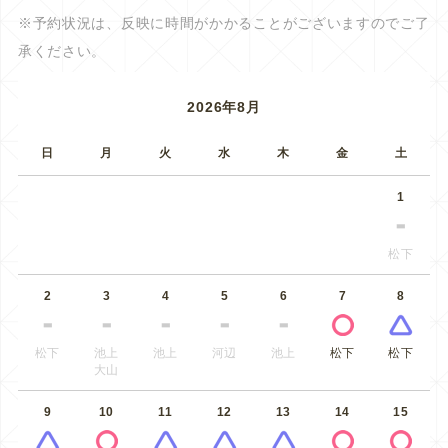
※予約状況は、反映に時間がかかることがございますのでご了
承ください。
2026年8月
日
月
火
水
木
金
土
1
松下
2
3
4
5
6
7
8
松下
池上
池上
河辺
池上
松下
松下
大山
9
10
11
12
13
14
15