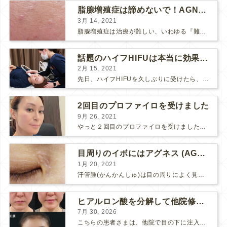
脂腺増殖症は諦めないで！AGNESアグネス治療でツルツル肌に！
3月 14, 2021
脂腺増殖症は治療が難しい、いわゆる『難治性イボ』です。 脂腺増殖症でググると、治療法として液体窒素、メスやパンチングによる外科的切除、炭酸ガスレーザーなどが出て来ますが、実際のところ、液体窒...
話題のハイフHIFUは本当に効果があるのか？
2月 15, 2021
先日、ハイフHIFUを久しぶりに受けたら、顔の調子がとても良い感じです♪ 私はハイフHIFU後はいつも３日位、人には気付かれない程度に軽く腫れて、その後、グングンと顔が引き締まります。 ...
2回目のプロファイロを受けました
9月 26, 2021
やっと２回目のプロファイロを受けました。 ↑ 写真はプロファイロ翌日です。 この距離の写真では凹凸は映らないですし、 実物も、首がよく見ると凹凸が残っている位で、 それも３日で...
目周りのイボにはアグネス (AGNES）が効く！（ほぼ）ノーダウンタイムのイボ治療
1月 20, 2021
汗管腫(かんかんしゅ)は目の周りによく見られるいぼです。 以前は炭酸ガスレーザーでイボ組織を削って（蒸散とかアブレーションと言います）治療していました。 汗管腫は治療しても再発しやすい難治...
ヒアルロン酸を分解して他院修正（目の下のチンダル現象とその補正）
7月 30, 2026
こちらの患者さまは、他院で目の下に注入したヒアルロン酸がチンダル現象を起こしていたため、 ヒアルロン酸を分解する薬（ヒアルロニダーゼ）で分解してから 改めてヒアルロン酸を入れ直しました。 ...