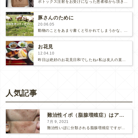
ボトックス注射をお受けになった患者様から頂きましたチョコレートケーキ🎵こんな感想頂きました。『他院でボトックスを額に打った時…
豚さんのために
20.06.05
動物のことをあまり書くと引かれてしまうかな、と思って動物ネタは多くても月に１度まで、と決めているんですが、今回はパブリックコメン…
お花見
12.04.10
昨日は絶好のお花見日和でしたね♪私は友人の直美ちゃんと、青山墓地で桜を楽しみました。まずは焼き魚の美味しい『やんも』で腹ごしらえ…
人気記事
難治性イボ（脂腺増殖症）はアグネスAGNESが効果的です！
7月 9, 2021
難治性いぼに分類される脂腺増殖症ですが、脂腺増殖症はAGNESアグネスにとても良く反応して、きれいに治すことができます。 ↑ 脂腺増殖症をアグネスAGNESで３回治療した1ヶ月後の写真です。...