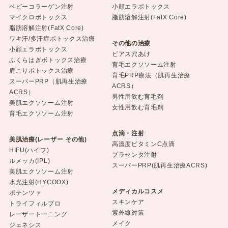
ベビーコラーゲン注射
小顔エラボトックス
マイクロボトックス
脂肪溶解注射(FatX Core)
脂肪溶解注射(FatX Core)
ワキ汗/多汗症ボトックス治療
その他の治療
小顔エラボトックス
ピアス穴あけ
ふくらはぎボトックス治療
育毛エクソソーム注射
肩こりボトックス治療
育毛PRP療法（肌再生治療
スーパーPRP（肌再生治療
ACRS）
ACRS）
男性用飲む育毛剤
美肌エクソソーム注射
女性用飲む育毛剤
育毛エクソソーム注射
点滴・注射
美肌治療(レーザー その他)
高濃度ビタミンC点滴
HIFU(ハイフ)
プラセンタ注射
ルメッカ(IPL)
スーパーPRP(肌再生治療ACRS)
美肌エクソソーム注射
水光注射(HYCOOX)
メディカルコスメ
ポテンツァ
スキンケア
トライフィルプロ
紫外線対策
レーザートーニング
メイク
ジェネシス