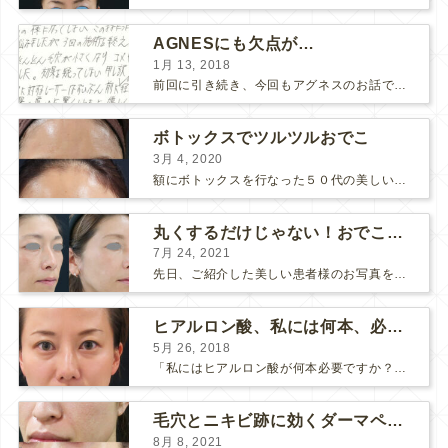
AGNESにも欠点が…
1月 13, 2018
前回に引き続き、今回もアグネスのお話です。 AGNESはとっても良い治療である一方、 欠点もいくつかありますので、そちらもお話ししておきますね。 AGNESの欠点 1. ダウンタイム A...
ボトックスでツルツルおでこ
3月 4, 2020
額にボトックスを行なった５０代の美しい女性です。 エイジングとともに横ジワが目立つようになって、 キメが乱れてツヤが無くなってきます。 ボトックスを額に注射すると 横ジワが目立たなくな...
丸くするだけじゃない！おでこのヒアルロン酸注射
7月 24, 2021
先日、ご紹介した美しい患者様のお写真を使わせていただいて、おでこのヒアルロン酸注射について説明します。 （≫ 写真の患者様の経過はこちら『２年間で若返って綺麗になられた患者様』） なぜおでこに...
ヒアルロン酸、私には何本、必要ですか？
5月 26, 2018
「私にはヒアルロン酸が何本必要ですか？」 診察の時によく聞かれますが、なかなか難しい質問です。 どこまでこだわってキレイにしたいかによって 使うヒアルロン酸の量が変わるからです。 前回もご紹介させ...
毛穴とニキビ跡に効くダーマペン４フルコース
8月 8, 2021