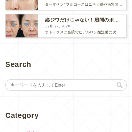
ダーマペン4フルコースはニキビ跡や毛穴開きで悩まれている方に自信を持ってお勧めできる美肌治療です。 ↑ ダーマペン4フルコースを4回行いました。 ニキビ跡と毛穴開きが改善して肌のキメが整いまし...
縦ジワだけじゃない！眉間のボトックス注射
12月 27, 2020
ボトックスは当院でヒアルロン酸注射に次いで人気のある治療です。 私自身、美容治療が制限されていた妊娠・授乳中に一番やりたかったのはボトックスで、 「ボトックスが世の中から無くなったら困る！」と...
Search
Category