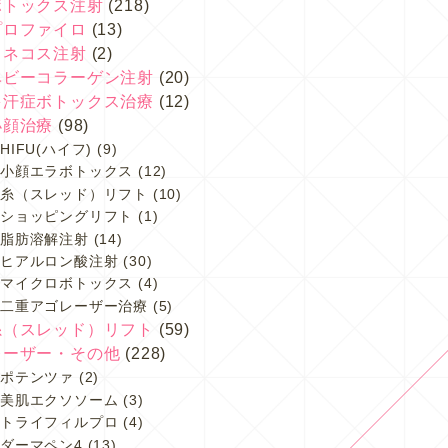
ボトックス注射
(218)
プロファイロ
(13)
スネコス注射
(2)
ベビーコラーゲン注射
(20)
多汗症ボトックス治療
(12)
小顔治療
(98)
HIFU(ハイフ)
(9)
小顔エラボトックス
(12)
糸（スレッド）リフト
(10)
ショッピングリフト
(1)
脂肪溶解注射
(14)
ヒアルロン酸注射
(30)
マイクロボトックス
(4)
二重アゴレーザー治療
(5)
糸（スレッド）リフト
(59)
レーザー・その他
(228)
ポテンツァ
(2)
美肌エクソソーム
(3)
トライフィルプロ
(4)
ダーマペン4
(13)