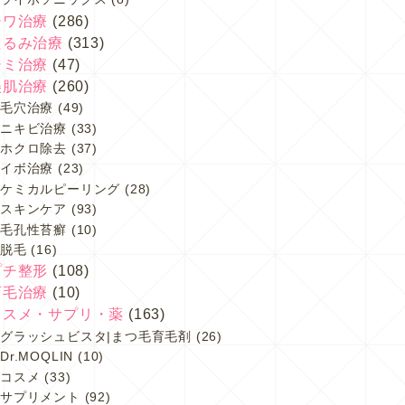
シワ治療
(286)
たるみ治療
(313)
シミ治療
(47)
美肌治療
(260)
毛穴治療
(49)
ニキビ治療
(33)
ホクロ除去
(37)
イボ治療
(23)
ケミカルピーリング
(28)
スキンケア
(93)
毛孔性苔癬
(10)
脱毛
(16)
プチ整形
(108)
育毛治療
(10)
コスメ・サプリ・薬
(163)
グラッシュビスタ|まつ毛育毛剤
(26)
Dr.MOQLIN
(10)
コスメ
(33)
サプリメント
(92)