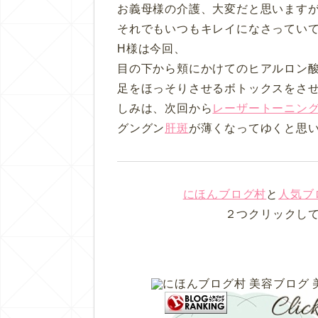
お義母様の介護、大変だと思います
それでもいつもキレイになさってい
H様は今回、
目の下から頬にかけてのヒアルロン
足をほっそりさせるボトックスをさ
しみは、次回から
レーザートーニン
グングン
肝斑
が薄くなってゆくと思い
にほんブログ村
と
人気ブ
２つクリックし