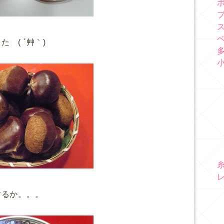
 ( ´艸｀)
するか。。。