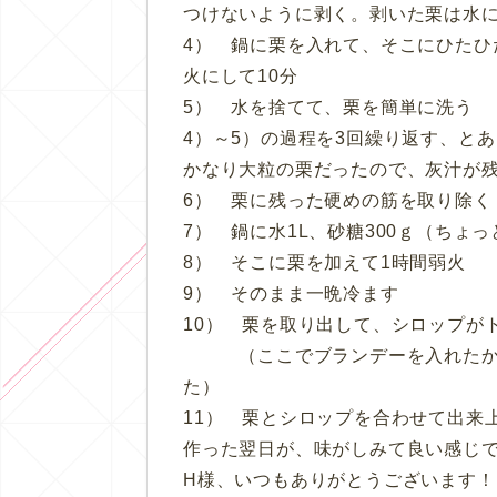
つけないように剥く。剥いた栗は水
4） 鍋に栗を入れて、そこにひたひ
火にして10分
5） 水を捨てて、栗を簡単に洗う
4）～5）の過程を3回繰り返す、と
かなり大粒の栗だったので、灰汁が残
6） 栗に残った硬めの筋を取り除く
7） 鍋に水1L、砂糖300ｇ（ちょ
8） そこに栗を加えて1時間弱火
9） そのまま一晩冷ます
10） 栗を取り出して、シロップが
（ここでブランデーを入れたかっ
た）
11） 栗とシロップを合わせて出来
作った翌日が、味がしみて良い感じでした
H様、いつもありがとうございます！