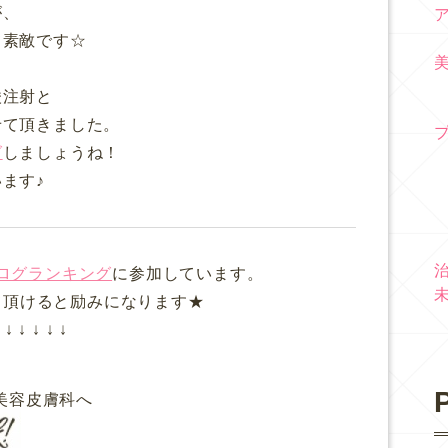
が、
て素敵です☆
酸注射と
せて頂きました。
グ
しましょうね！
ます♪
ログランキング
に参加しています。
て頂けると励みになります★
↓ ↓ ↓ ↓ ↓
P