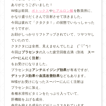
ありがとうございました！
W様は前回、
ボトックス
や
ヒアルロン酸
を数箇所に、
かなり盛りだくさんで注射させて頂きました。
今回は疲れて「クタクタ！」の状態でいらっしゃった
そうですが、
お顔がしっかりリフトアップされていて、ツヤツヤし
ていたので、
クタクタには全然、見えませんでしたよ (ﾟ▽ﾟ*)！
今回は
プラセンタ
の入った疲労回復点滴（別名
スー
パーにんにく注射
）
をお受けになりました。
プラセンタは
アンチエイジング効果
が有名ですが、
デトックス効果
や
血流改善効果
などもあります。
W様がお受けになったスーパーにんにく注射は
プラセンタに加え、
各種水溶性ビタミンをたっぷり入っていて、
肝機能を上げる成分、
炎症を抑える成分などがミックスされています。