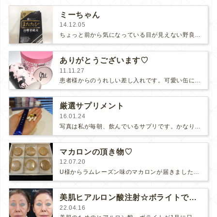
ミーちゃん
14.12.05
ちょっと前から気になっている目が見えない野良猫ちゃんです。近所の人情報によると、子猫の時に飼い主が引っ越しするか何かで捨てられた…
ありがとうございます♡
11.11.27
患者様からのうれしい差し入れです。可愛い缶に入ったクッキーやキシリトールキャンディーなど、N様からの女子力の上がりそうな差し入…
厳選サプリメント
16.01.24
写真は私が毎朝、飲んでいるサプリです。かなり厳選してこの量です。まず一番大切なのは水素。そしてスリムビフィ。エクエルを４錠。…
マカロンの頂き物♡
12.07.20
U様からラムレーズン味のマカロンが届きました。U様は内科の女医さんです。先ごろ、男の子を出産されました。とってもオットリしてい…
美肌ヒアルロン酸注射☆ボライトでこんなにキレイ！
22.04.16