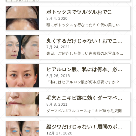
ボトックスでツルツルおでこ
3月 4, 2020
額にボトックスを行なった５０代の美しい女性です。 エイジングとともに横ジワが目立つようになって、 キメが乱れてツヤが無くなってきます。 ボトックスを額に注射すると 横ジワが目立たなくな...
丸くするだけじゃない！おでこのヒアルロン酸注射
7月 24, 2021
先日、ご紹介した美しい患者様のお写真を使わせていただいて、おでこのヒアルロン酸注射について説明します。 （≫ 写真の患者様の経過はこちら『２年間で若返って綺麗になられた患者様』） なぜおでこに...
ヒアルロン酸、私には何本、必要ですか？
5月 26, 2018
「私にはヒアルロン酸が何本必要ですか？」 診察の時によく聞かれますが、なかなか難しい質問です。 どこまでこだわってキレイにしたいかによって 使うヒアルロン酸の量が変わるからです。 前回もご紹介させ...
毛穴とニキビ跡に効くダーマペン４フルコース
8月 8, 2021
ダーマペン4フルコースはニキビ跡や毛穴開きで悩まれている方に自信を持ってお勧めできる美肌治療です。 ↑ ダーマペン4フルコースを4回行いました。 ニキビ跡と毛穴開きが改善して肌のキメが整いまし...
縦ジワだけじゃない！眉間のボトックス注射
12月 27, 2020