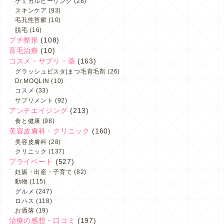
ケミカルピーリング
(28)
スキンケア
(93)
毛孔性苔癬
(10)
脱毛
(16)
プチ整形
(108)
育毛治療
(10)
コスメ・サプリ・薬
(163)
グラッシュビスタ|まつ毛育毛剤
(26)
Dr.MOQLIN
(10)
コスメ
(33)
サプリメント
(92)
アンチエイジング
(213)
食と健康
(98)
美容皮膚科・クリニック
(160)
美容皮膚科
(28)
クリニック
(137)
プライベート
(527)
妊娠・出産・子育て
(82)
動物
(115)
グルメ
(247)
ロハス
(118)
お洒落
(19)
治療の感想・口コミ
(197)