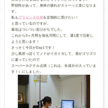
即効性があって、身体の疲れがスゥーッと楽になりま
す。
私も
プラセンタ注射
を定期的に受けたい！
と思っているのですが、
最近はついつい怠けがちでした。
これから3ヶ月間を強化月間にして、週1度で注射し
ようと思います！
さっそく今日がDay1です！
少し風邪っぽくてノドがイガイガして、肩がゴリゴリ
に凝っていたので
スーパーカクテル点滴（これは、全成分が入っていま
す！）にしました。