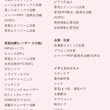
ピアス穴あけ
ふくらはぎボトックス治療
育毛エクソソーム注射
肩こりボトックス治療
育毛PRP療法（肌再生治療
スーパーPRP（肌再生治療
ACRS）
ACRS）
男性用飲む育毛剤
美肌エクソソーム注射
女性用飲む育毛剤
育毛エクソソーム注射
点滴・注射
美肌治療(レーザー その他)
高濃度ビタミンC点滴
HIFU(ハイフ)
プラセンタ注射
ルメッカ(IPL)
スーパーPRP(肌再生治療ACRS)
美肌エクソソーム注射
水光注射(HYCOOX)
メディカルコスメ
ポテンツァ
スキンケア
トライフィルプロ
紫外線対策
レーザートーニング
メイク
ジェネシス
育毛/まつ毛・眉毛ケア
フラクショナルレーザー
水素療法
Qスイッチレーザー
サプリメント
AGNES(アグネス)
制汗ケア
炭酸ガスレーザー治療
ツール