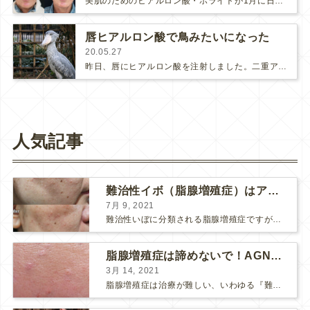
美肌のためのヒアルロン酸・ボライトが1月に日本で販売開始になって3ヶ月が経過しました。1月や2月にボライトをお受けになった方が…
唇ヒアルロン酸で鳥みたいになった
20.05.27
昨日、唇にヒアルロン酸を注射しました。二重アゴレーザーのビフォーアフターのために写真を撮って客観的に自分の顔を見てみると唇が痩…
人気記事
難治性イボ（脂腺増殖症）はアグネスAGNESが効果的です！
7月 9, 2021
難治性いぼに分類される脂腺増殖症ですが、脂腺増殖症はAGNESアグネスにとても良く反応して、きれいに治すことができます。 ↑ 脂腺増殖症をアグネスAGNESで３回治療した1ヶ月後の写真です。...
脂腺増殖症は諦めないで！AGNESアグネス治療でツルツル肌に！
3月 14, 2021
脂腺増殖症は治療が難しい、いわゆる『難治性イボ』です。 脂腺増殖症でググると、治療法として液体窒素、メスやパンチングによる外科的切除、炭酸ガスレーザーなどが出て来ますが、実際のところ、液体窒...