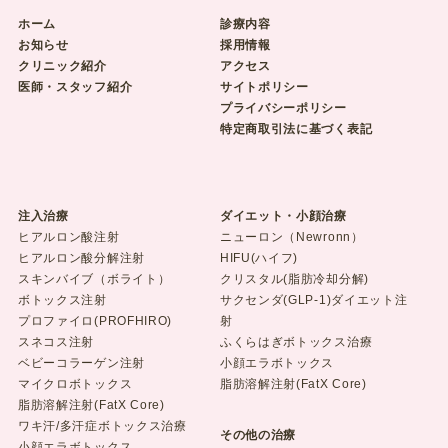
ホーム
診療内容
お知らせ
採用情報
クリニック紹介
アクセス
医師・スタッフ紹介
サイトポリシー
プライバシーポリシー
特定商取引法に基づく表記
注入治療
ダイエット・小顔治療
ヒアルロン酸注射
ニューロン（Newronn）
ヒアルロン酸分解注射
HIFU(ハイフ)
スキンバイブ（ボライト）
クリスタル(脂肪冷却分解)
ボトックス注射
サクセンダ(GLP-1)ダイエット注
プロファイロ(PROFHIRO)
射
スネコス注射
ふくらはぎボトックス治療
ベビーコラーゲン注射
小顔エラボトックス
マイクロボトックス
脂肪溶解注射(FatX Core)
脂肪溶解注射(FatX Core)
ワキ汗/多汗症ボトックス治療
その他の治療
小顔エラボトックス