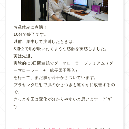
お昼休みに点滴！
10分で終了です。
以前、集中して注射したときは、
3週位で肌が吸い付くような感触を実感しました。
実は先週、
実験的に3日間連続でダーマローラープレミアム（ダ
ーマローラー + 成長因子導入）
を行って、まだ肌が若干かさついています。
プラセンタ注射で肌のかさつきも速やかに改善するの
で、
きっと今回は変化が分かりやすいと思います (*ﾟ∀ﾟ
*)