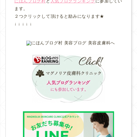
にほんブログ村
と
人気ブログランキング
に参加してい
ます。
２つクリックして頂けると励みになります★
↓ ↓ ↓ ↓ ↓