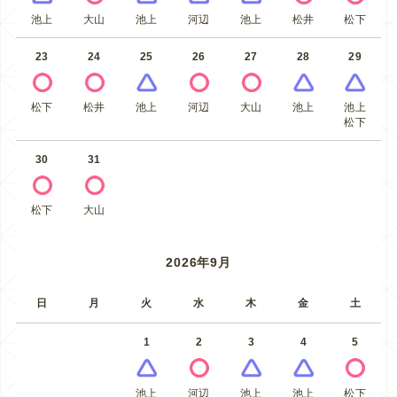
池上
大山
池上
河辺
池上
松井
松下
23
24
25
26
27
28
29
松下
松井
池上
河辺
大山
池上
池上
松下
30
31
松下
大山
2026年9月
日
月
火
水
木
金
土
1
2
3
4
5
池上
河辺
池上
池上
松下