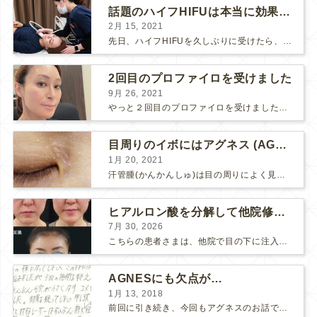
話題のハイフHIFUは本当に効果があるのか？
2月 15, 2021
先日、ハイフHIFUを久しぶりに受けたら、顔の調子がとても良い感じです♪ 私はハイフHIFU後はいつも３日位、人には気付かれない程度に軽く腫れて、その後、グングンと顔が引き締まります。 ...
2回目のプロファイロを受けました
9月 26, 2021
やっと２回目のプロファイロを受けました。 ↑ 写真はプロファイロ翌日です。 この距離の写真では凹凸は映らないですし、 実物も、首がよく見ると凹凸が残っている位で、 それも３日で...
目周りのイボにはアグネス (AGNES）が効く！（ほぼ）ノーダウンタイムのイボ治療
1月 20, 2021
汗管腫(かんかんしゅ)は目の周りによく見られるいぼです。 以前は炭酸ガスレーザーでイボ組織を削って（蒸散とかアブレーションと言います）治療していました。 汗管腫は治療しても再発しやすい難治...
ヒアルロン酸を分解して他院修正（目の下のチンダル現象とその補正）
7月 30, 2026
こちらの患者さまは、他院で目の下に注入したヒアルロン酸がチンダル現象を起こしていたため、 ヒアルロン酸を分解する薬（ヒアルロニダーゼ）で分解してから 改めてヒアルロン酸を入れ直しました。 ...
AGNESにも欠点が…
1月 13, 2018
前回に引き続き、今回もアグネスのお話です。 AGNESはとっても良い治療である一方、 欠点もいくつかありますので、そちらもお話ししておきますね。 AGNESの欠点 1. ダウンタイム A...