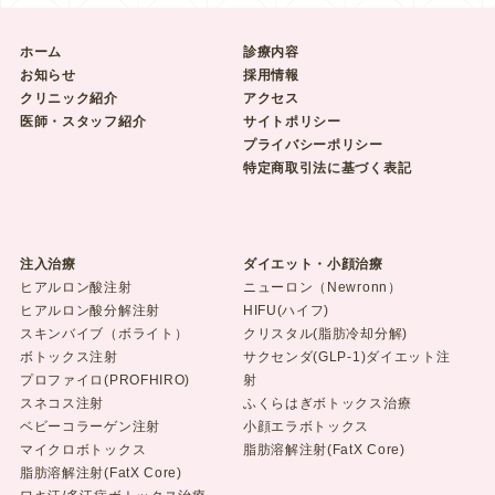
ホーム
診療内容
お知らせ
採用情報
クリニック紹介
アクセス
医師・スタッフ紹介
サイトポリシー
プライバシーポリシー
特定商取引法に基づく表記
注入治療
ダイエット・小顔治療
ヒアルロン酸注射
ニューロン（Newronn）
ヒアルロン酸分解注射
HIFU(ハイフ)
スキンバイブ（ボライト）
クリスタル(脂肪冷却分解)
ボトックス注射
サクセンダ(GLP-1)ダイエット注
プロファイロ(PROFHIRO)
射
スネコス注射
ふくらはぎボトックス治療
ベビーコラーゲン注射
小顔エラボトックス
マイクロボトックス
脂肪溶解注射(FatX Core)
脂肪溶解注射(FatX Core)