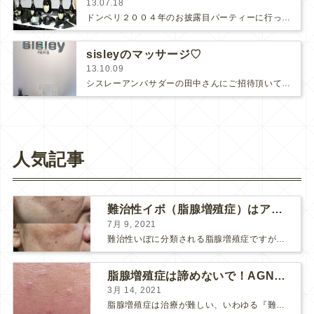
13.07.18
ドンペリ２００４年のお披露目パーティーに行って来ました。仕事が終わってからの参加で遅めの到着になりましたが、巨大な会場はかなり…
sisleyのマッサージ♡
13.10.09
シスレーアンバサダーの田中さんにご招待頂いて、青山にあるシスレー本社でマッサージを受けました。エレベーターに乗った瞬間からアロマ…
人気記事
難治性イボ（脂腺増殖症）はアグネスAGNESが効果的です！
7月 9, 2021
難治性いぼに分類される脂腺増殖症ですが、脂腺増殖症はAGNESアグネスにとても良く反応して、きれいに治すことができます。 ↑ 脂腺増殖症をアグネスAGNESで３回治療した1ヶ月後の写真です。...
脂腺増殖症は諦めないで！AGNESアグネス治療でツルツル肌に！
3月 14, 2021
脂腺増殖症は治療が難しい、いわゆる『難治性イボ』です。 脂腺増殖症でググると、治療法として液体窒素、メスやパンチングによる外科的切除、炭酸ガスレーザーなどが出て来ますが、実際のところ、液体窒...