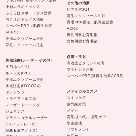
ワキ汗/多汗症ボトックス治療
その他の治療
小顔エラボトックス
ピアス穴あけ
ふくらはぎボトックス治療
育毛エクソソーム注射
肩こりボトックス治療
育毛PRP療法（肌再生治療
スーパーPRP（肌再生治療
ACRS）
ACRS）
男性用飲む育毛剤
美肌エクソソーム注射
女性用飲む育毛剤
育毛エクソソーム注射
点滴・注射
美肌治療(レーザー その他)
高濃度ビタミンC点滴
HIFU(ハイフ)
プラセンタ注射
ルメッカ(IPL)
スーパーPRP(肌再生治療ACRS)
美肌エクソソーム注射
水光注射(HYCOOX)
メディカルコスメ
ポテンツァ
スキンケア
トライフィルプロ
紫外線対策
レーザートーニング
メイク
ジェネシス
育毛/まつ毛・眉毛ケア
フラクショナルレーザー
水素療法
Qスイッチレーザー
サプリメント
AGNES(アグネス)