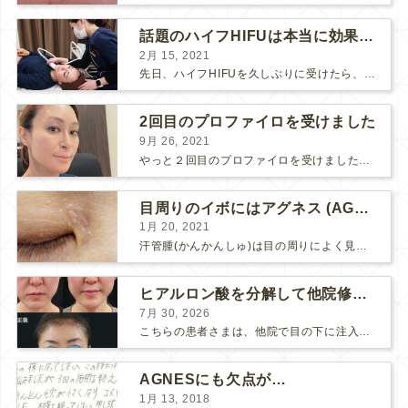
話題のハイフHIFUは本当に効果があるのか？
2月 15, 2021
先日、ハイフHIFUを久しぶりに受けたら、顔の調子がとても良い感じです♪ 私はハイフHIFU後はいつも３日位、人には気付かれない程度に軽く腫れて、その後、グングンと顔が引き締まります。 ...
2回目のプロファイロを受けました
9月 26, 2021
やっと２回目のプロファイロを受けました。 ↑ 写真はプロファイロ翌日です。 この距離の写真では凹凸は映らないですし、 実物も、首がよく見ると凹凸が残っている位で、 それも３日で...
目周りのイボにはアグネス (AGNES）が効く！（ほぼ）ノーダウンタイムのイボ治療
1月 20, 2021
汗管腫(かんかんしゅ)は目の周りによく見られるいぼです。 以前は炭酸ガスレーザーでイボ組織を削って（蒸散とかアブレーションと言います）治療していました。 汗管腫は治療しても再発しやすい難治...
ヒアルロン酸を分解して他院修正（目の下のチンダル現象とその補正）
7月 30, 2026
こちらの患者さまは、他院で目の下に注入したヒアルロン酸がチンダル現象を起こしていたため、 ヒアルロン酸を分解する薬（ヒアルロニダーゼ）で分解してから 改めてヒアルロン酸を入れ直しました。 ...
AGNESにも欠点が…
1月 13, 2018