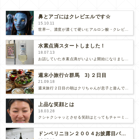
鼻とアゴにはクレビエルです☆
15.10.11
世界一、濃度が濃くて硬いヒアルロン酸・クレビエルは形がカチッと決まるので、鼻筋をスッと通したりアゴのシャープな形を形成するのに…
水素点滴スタートしました！
18.07.13
お話していた水素点滴がいよいよ開始になりました★点滴は水素カプセルよりさらに強力に身体中の活性酸素を除去します！100mLと25…
週末小旅行☆群馬 3) ２日目
21.09.18
週末旅行２日目の朝はクリちゃんが息子と遊んでくれてる間に昨日の残りプラスαで朝ごはんを作りました。(さらに…)
上品な笑顔とは
18.03.28
クシャクシャッとさせる笑顔はとってもチャーミングですが、美しい笑顔の条件は適度な強さで筋肉が収縮している、つまり笑いすぎないで…
ドンペリニヨン２００４お披露目パーティー