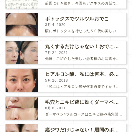
前回に引き続き、今回もアグネスのお話です。 AGNESはとっても良い治療である一方、 欠点もいくつかありますので、そちらもお話ししておきますね。 AGNESの欠点 1. ダウンタイム A...
ボトックスでツルツルおでこ
3月 4, 2020
額にボトックスを行なった５０代の美しい女性です。 エイジングとともに横ジワが目立つようになって、 キメが乱れてツヤが無くなってきます。 ボトックスを額に注射すると 横ジワが目立たなくな...
丸くするだけじゃない！おでこのヒアルロン酸注射
7月 24, 2021
先日、ご紹介した美しい患者様のお写真を使わせていただいて、おでこのヒアルロン酸注射について説明します。 （≫ 写真の患者様の経過はこちら『２年間で若返って綺麗になられた患者様』） なぜおでこに...
ヒアルロン酸、私には何本、必要ですか？
5月 26, 2018
「私にはヒアルロン酸が何本必要ですか？」 診察の時によく聞かれますが、なかなか難しい質問です。 どこまでこだわってキレイにしたいかによって 使うヒアルロン酸の量が変わるからです。 前回もご紹介させ...
毛穴とニキビ跡に効くダーマペン４フルコース
8月 8, 2021
ダーマペン4フルコースはニキビ跡や毛穴開きで悩まれている方に自信を持ってお勧めできる美肌治療です。 ↑ ダーマペン4フルコースを4回行いました。 ニキビ跡と毛穴開きが改善して肌のキメが整いまし...
縦ジワだけじゃない！眉間のボトックス注射