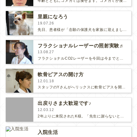
年齢とともにコメカミは痩せます。コメカミが痩せるとお顔全体がたるみますし、頰骨が強調されて顔のバランスが悪くなってしまいます。…
里親になろう
19.07.26
先日、患者様が「念願の保護犬を家族に迎えました！その子が可愛くて可愛くて！！」と教えて下さって、と〜っても嬉しくなりました！！…
フラクショナルレーザーの照射実験♬
13.08.27
フラクショナルCO2レーザーを今回は今までと出力や照射のやり方をガラリと変えてやってみました♡今の所、赤みの出方は今までの方法…
軟骨ピアスの開け方
12.01.18
スタッフのYさんがへリックスに軟骨ピアスを開けました。とっても似合っていて可愛いですね！どんな風にピアッシングしてゆくか、順を…
出戻りさま大歓迎です♪
12.03.12
2年ぶりに来院されたK様。「先生に謝らないといけないことがあるんです」とおっしゃるので、何かなぁと思ったら、『浮気』の告白でし…
入院生活