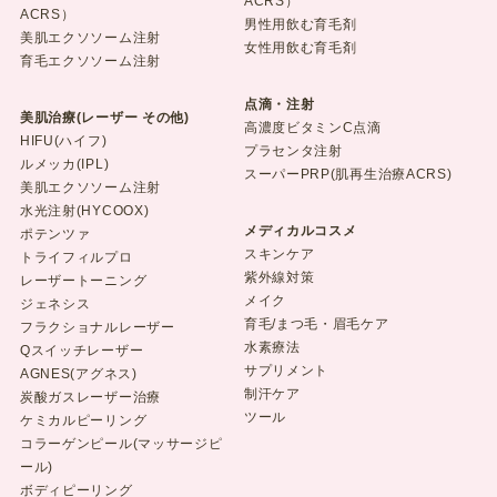
ACRS）
ACRS）
男性用飲む育毛剤
美肌エクソソーム注射
女性用飲む育毛剤
育毛エクソソーム注射
点滴・注射
美肌治療(レーザー その他)
高濃度ビタミンC点滴
HIFU(ハイフ)
プラセンタ注射
ルメッカ(IPL)
スーパーPRP(肌再生治療ACRS)
美肌エクソソーム注射
水光注射(HYCOOX)
メディカルコスメ
ポテンツァ
スキンケア
トライフィルプロ
紫外線対策
レーザートーニング
メイク
ジェネシス
育毛/まつ毛・眉毛ケア
フラクショナルレーザー
水素療法
Qスイッチレーザー
サプリメント
AGNES(アグネス)
制汗ケア
炭酸ガスレーザー治療
ツール
ケミカルピーリング
コラーゲンピール(マッサージピ
ール)
ボディピーリング