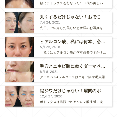
額にボトックスを行なった５０代の美しい女性です。 エイジングとともに横ジワが目立つようになって、 キメが乱れてツヤが無くなってきます。 ボトックスを額に注射すると 横ジワが目立たなくな...
丸くするだけじゃない！おでこのヒアルロン酸注射
7月 24, 2021
先日、ご紹介した美しい患者様のお写真を使わせていただいて、おでこのヒアルロン酸注射について説明します。 （≫ 写真の患者様の経過はこちら『２年間で若返って綺麗になられた患者様』） なぜおでこに...
ヒアルロン酸、私には何本、必要ですか？
5月 26, 2018
「私にはヒアルロン酸が何本必要ですか？」 診察の時によく聞かれますが、なかなか難しい質問です。 どこまでこだわってキレイにしたいかによって 使うヒアルロン酸の量が変わるからです。 前回もご紹介させ...
毛穴とニキビ跡に効くダーマペン４フルコース
8月 8, 2021
ダーマペン4フルコースはニキビ跡や毛穴開きで悩まれている方に自信を持ってお勧めできる美肌治療です。 ↑ ダーマペン4フルコースを4回行いました。 ニキビ跡と毛穴開きが改善して肌のキメが整いまし...
縦ジワだけじゃない！眉間のボトックス注射
12月 27, 2020
ボトックスは当院でヒアルロン酸注射に次いで人気のある治療です。 私自身、美容治療が制限されていた妊娠・授乳中に一番やりたかったのはボトックスで、 「ボトックスが世の中から無くなったら困る！」と...