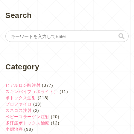
Search
Category
ヒアルロン酸注射
(377)
スキンバイブ（ボライト）
(11)
ボトックス注射
(218)
プロファイロ
(13)
スネコス注射
(2)
ベビーコラーゲン注射
(20)
多汗症ボトックス治療
(12)
小顔治療
(98)