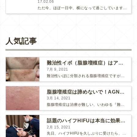
17.02.06
ただ今、ほぼ一日中、横になって過ごしています。退屈で仕方がありません~_~;普段、やるべき事に追われる日々なので、最初は「休…
人気記事
難治性イボ（脂腺増殖症）はアグネスAGNESが効果的です！
7月 9, 2021
難治性いぼに分類される脂腺増殖症ですが、脂腺増殖症はAGNESアグネスにとても良く反応して、きれいに治すことができます。 ↑ 脂腺増殖症をアグネスAGNESで３回治療した1ヶ月後の写真です。...
脂腺増殖症は諦めないで！AGNESアグネス治療でツルツル肌に！
3月 14, 2021
脂腺増殖症は治療が難しい、いわゆる『難治性イボ』です。 脂腺増殖症でググると、治療法として液体窒素、メスやパンチングによる外科的切除、炭酸ガスレーザーなどが出て来ますが、実際のところ、液体窒...
話題のハイフHIFUは本当に効果があるのか？
2月 15, 2021
先日、ハイフHIFUを久しぶりに受けたら、顔の調子がとても良い感じです♪ 私はハイフHIFU後はいつも３日位、人には気付かれない程度に軽く腫れて、その後、グングンと顔が引き締まります。 ...