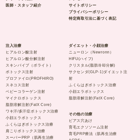
医師・スタッフ紹介
サイトポリシー
プライバシーポリシー
特定商取引法に基づく表記
注入治療
ダイエット・小顔治療
ヒアルロン酸注射
ニューロン（Newronn）
ヒアルロン酸分解注射
HIFU(ハイフ)
スキンバイブ（ボライト）
クリスタル(脂肪冷却分解)
ボトックス注射
サクセンダ(GLP-1)ダイエット注
プロファイロ(PROFHIRO)
射
スネコス注射
ふくらはぎボトックス治療
ベビーコラーゲン注射
小顔エラボトックス
マイクロボトックス
脂肪溶解注射(FatX Core)
脂肪溶解注射(FatX Core)
ワキ汗/多汗症ボトックス治療
その他の治療
小顔エラボトックス
ピアス穴あけ
ふくらはぎボトックス治療
育毛エクソソーム注射
肩こりボトックス治療
育毛PRP療法（肌再生治療
スーパーPRP（肌再生治療