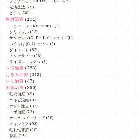
フラクショナルCO2レーザー
(27)
点滴療法
(25)
ピアス
(30)
痩身治療
(101)
ニューロン（Neuronn）
(1)
クリスタル
(12)
サクセンダ(GLPー1ダイエット)
(11)
ふくらはぎボトックス
(2)
ダイエット
(63)
メソセラピー
(16)
ライポソニックス
(8)
シワ治療
(286)
たるみ治療
(313)
シミ治療
(47)
美肌治療
(260)
毛穴治療
(49)
ニキビ治療
(33)
ホクロ除去
(37)
イボ治療
(23)
ケミカルピーリング
(28)
スキンケア
(93)
毛孔性苔癬
(10)
脱毛
(16)