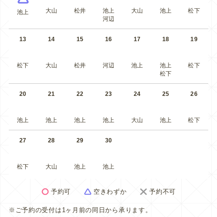
大山
松井
池上
大山
池上
松下
池上
河辺
13
14
15
16
17
18
19
松下
大山
松井
河辺
池上
池上
松下
松下
20
21
22
23
24
25
26
池上
池上
池上
池上
大山
池上
松下
27
28
29
30
松下
大山
池上
池上
予約可
空きわずか
予約不可
※ご予約の受付は1ヶ月前の同日から承ります。