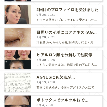
2回目のプロファイロを受けました
9月 26, 2021
やっと２回目のプロファイロを受けました。 ↑ 写真はプロファイロ翌日です。 この距離の写真では凹凸は映らないですし、 実物も、首がよく見ると凹凸が残っている位で、 それも３日で...
目周りのイボにはアグネス (AGNES）が効く！（ほぼ）ノーダウンタイムのイボ治療
1月 20, 2021
汗管腫(かんかんしゅ)は目の周りによく見られるいぼです。 以前は炭酸ガスレーザーでイボ組織を削って（蒸散とかアブレーションと言います）治療していました。 汗管腫は治療しても再発しやすい難治...
ヒアルロン酸を分解して他院修正（目の下のチンダル現象とその補正）
7月 30, 2026
こちらの患者さまは、他院で目の下に注入したヒアルロン酸がチンダル現象を起こしていたため、 ヒアルロン酸を分解する薬（ヒアルロニダーゼ）で分解してから 改めてヒアルロン酸を入れ直しました。 ...
AGNESにも欠点が…
1月 13, 2018
前回に引き続き、今回もアグネスのお話です。 AGNESはとっても良い治療である一方、 欠点もいくつかありますので、そちらもお話ししておきますね。 AGNESの欠点 1. ダウンタイム A...
ボトックスでツルツルおでこ
3月 4, 2020