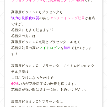
高濃度ビタミンCもプラセンタも
強力な抗酸化物質
のある
アンチエイジング効果
が有名
ですが、
花粉症にもよく効きます♡
花粉症の方には
高濃度ビタミンC点滴とプラセンタに加えて
花粉症効果の高い
ノイトロピン
を
無料
でおつけしま
す！
高濃度ビタミンC＋プラセンタ＋ノイトロピンのカク
テル点滴は
１回お受けになっただけで
60%
の方が花粉症症状の改善を感じます。
花粉症が強い間は週１〜２回、お通いください。
高濃度ビタミンCとプラセンタは