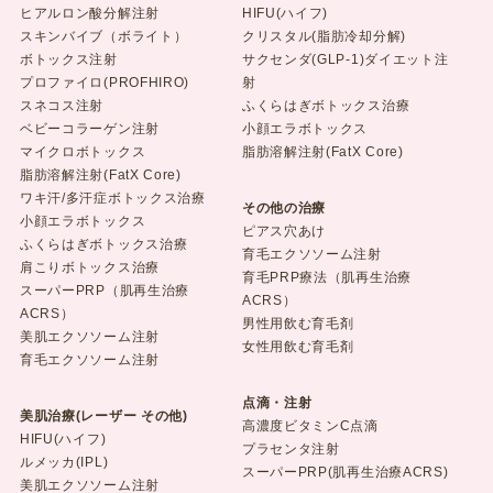
ヒアルロン酸分解注射
HIFU(ハイフ)
スキンバイブ（ボライト）
クリスタル(脂肪冷却分解)
ボトックス注射
サクセンダ(GLP-1)ダイエット注
プロファイロ(PROFHIRO)
射
スネコス注射
ふくらはぎボトックス治療
ベビーコラーゲン注射
小顔エラボトックス
マイクロボトックス
脂肪溶解注射(FatX Core)
脂肪溶解注射(FatX Core)
ワキ汗/多汗症ボトックス治療
その他の治療
小顔エラボトックス
ピアス穴あけ
ふくらはぎボトックス治療
育毛エクソソーム注射
肩こりボトックス治療
育毛PRP療法（肌再生治療
スーパーPRP（肌再生治療
ACRS）
ACRS）
男性用飲む育毛剤
美肌エクソソーム注射
女性用飲む育毛剤
育毛エクソソーム注射
点滴・注射
美肌治療(レーザー その他)
高濃度ビタミンC点滴
HIFU(ハイフ)
プラセンタ注射
ルメッカ(IPL)
スーパーPRP(肌再生治療ACRS)
美肌エクソソーム注射