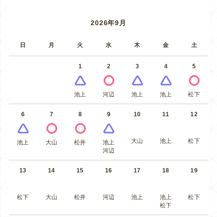
2026年9月
日
月
火
水
木
金
土
1
2
3
4
5
池上
河辺
池上
池上
松下
6
7
8
9
10
11
12
大山
池上
松下
池上
大山
松井
池上
河辺
13
14
15
16
17
18
19
松下
大山
松井
河辺
池上
池上
松下
松下