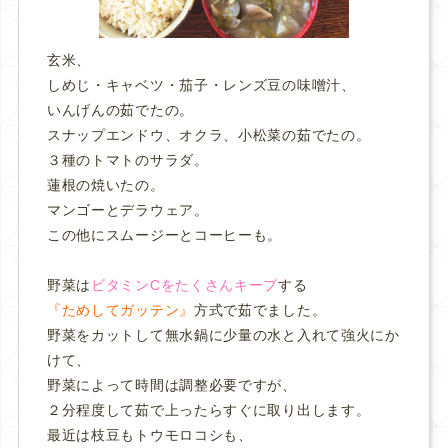
玄米、
しめじ・キャベツ・茄子・レンズ豆の味噌汁、
いんげんの茹でたの。
スナップエンドウ、オクラ、小松菜の茹でたの。
３種のトマトのサラダ。
蓮根の焼いたの。
マンゴーとデラウェア。
この他にスムージーとコーヒーも。
野菜は
ビタミンCをたくさんキープ
する
『ためしてガッテン』
方式で茹でました。
野菜をカットして無水鍋に少量の水と入れて強火にか
けて、
野菜によって時間は調整必要ですが、
２分程度して茹で上ったらすぐに取り出します。
最近は枝豆もトウモロコシも、