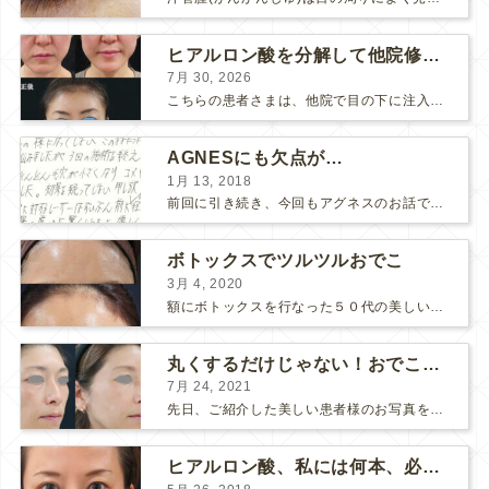
ヒアルロン酸を分解して他院修正（目の下のチンダル現象とその補正）
7月 30, 2026
こちらの患者さまは、他院で目の下に注入したヒアルロン酸がチンダル現象を起こしていたため、 ヒアルロン酸を分解する薬（ヒアルロニダーゼ）で分解してから 改めてヒアルロン酸を入れ直しました。 ...
AGNESにも欠点が…
1月 13, 2018
前回に引き続き、今回もアグネスのお話です。 AGNESはとっても良い治療である一方、 欠点もいくつかありますので、そちらもお話ししておきますね。 AGNESの欠点 1. ダウンタイム A...
ボトックスでツルツルおでこ
3月 4, 2020
額にボトックスを行なった５０代の美しい女性です。 エイジングとともに横ジワが目立つようになって、 キメが乱れてツヤが無くなってきます。 ボトックスを額に注射すると 横ジワが目立たなくな...
丸くするだけじゃない！おでこのヒアルロン酸注射
7月 24, 2021
先日、ご紹介した美しい患者様のお写真を使わせていただいて、おでこのヒアルロン酸注射について説明します。 （≫ 写真の患者様の経過はこちら『２年間で若返って綺麗になられた患者様』） なぜおでこに...
ヒアルロン酸、私には何本、必要ですか？