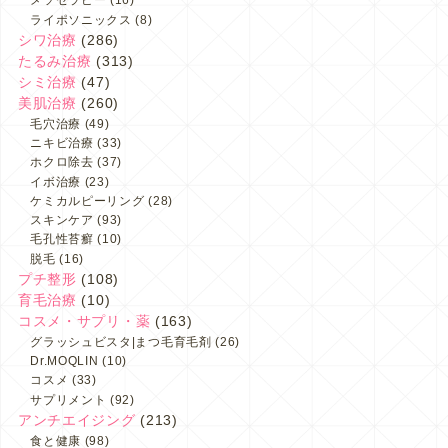
メソセラピー
(16)
ライポソニックス
(8)
シワ治療
(286)
たるみ治療
(313)
シミ治療
(47)
美肌治療
(260)
毛穴治療
(49)
ニキビ治療
(33)
ホクロ除去
(37)
イボ治療
(23)
ケミカルピーリング
(28)
スキンケア
(93)
毛孔性苔癬
(10)
脱毛
(16)
プチ整形
(108)
育毛治療
(10)
コスメ・サプリ・薬
(163)
グラッシュビスタ|まつ毛育毛剤
(26)
Dr.MOQLIN
(10)
コスメ
(33)
サプリメント
(92)
アンチエイジング
(213)
食と健康
(98)