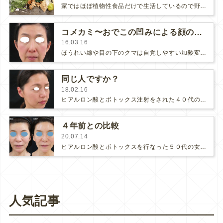
家ではほぼ植物性食品だけで生活しているので野菜の消費量がとても多いです。毎週末、このくらいの量の野菜をファーマーズマーケットで…
コメカミ〜おでこの凹みによる顔の変化
16.03.16
ほうれい線や目の下のクマは自覚しやすい加齢変化ですが、コメカミやおでこの凹み、痩せは自分で気付きにくいので、「ここをふっくらさ…
同じ人ですか？
18.02.16
ヒアルロン酸とボトックス注射をされた４０代の患者様です。 1年タイプのヒアルロン酸（アラガンのジュビダームシリーズ・ウル…
４年前との比較
20.07.14
ヒアルロン酸とボトックスを行なった５０代の女性です。目を出せないのが残念ですが、目がパッチリ大きくなってとてもイキイキしましたが…
人気記事