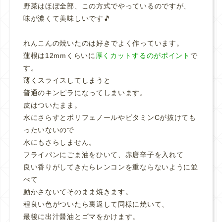
野菜はほぼ全部、この方式でやっているのですが、
味が濃くて美味しいです🎵
れんこんの焼いたのは好きでよく作っています。
蓮根は12mmくらいに
厚くカットするのがポイント
で
す。
薄くスライスしてしまうと
普通のキンピラになってしまいます。
皮はついたまま。
水にさらすとポリフェノールやビタミンCが抜けても
ったいないので
水にもさらしません。
フライパンにごま油をひいて、赤唐辛子を入れて
良い香りがしてきたらレンコンを重ならないように並
べて
動かさないてそのまま焼きます。
程良い色がついたら裏返して同様に焼いて、
最後に出汁醤油とゴマをかけます。