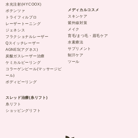
水光注射(HYCOOX)
メディカルコスメ
ポテンツァ
スキンケア
トライフィルプロ
紫外線対策
レーザートーニング
メイク
ジェネシス
育毛/まつ毛・眉毛ケア
フラクショナルレーザー
水素療法
Qスイッチレーザー
サプリメント
AGNES(アグネス)
制汗ケア
炭酸ガスレーザー治療
ツール
ケミカルピーリング
コラーゲンピール(マッサージピ
ール)
ボディピーリング
スレッド治療(糸リフト)
糸リフト
ショッピングリフト