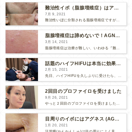
難治性イボ（脂腺増殖症）はアグネスAGNESが効果的です！
7月 9, 2021
難治性いぼに分類される脂腺増殖症ですが、脂腺増殖症はAGNESアグネスにとても良く反応して、きれいに治すことができます。 ↑ 脂腺増殖症をアグネスAGNESで３回治療した1ヶ月後の写真です。...
脂腺増殖症は諦めないで！AGNESアグネス治療でツルツル肌に！
3月 14, 2021
脂腺増殖症は治療が難しい、いわゆる『難治性イボ』です。 脂腺増殖症でググると、治療法として液体窒素、メスやパンチングによる外科的切除、炭酸ガスレーザーなどが出て来ますが、実際のところ、液体窒...
話題のハイフHIFUは本当に効果があるのか？
2月 15, 2021
先日、ハイフHIFUを久しぶりに受けたら、顔の調子がとても良い感じです♪ 私はハイフHIFU後はいつも３日位、人には気付かれない程度に軽く腫れて、その後、グングンと顔が引き締まります。 ...
2回目のプロファイロを受けました
9月 26, 2021
やっと２回目のプロファイロを受けました。 ↑ 写真はプロファイロ翌日です。 この距離の写真では凹凸は映らないですし、 実物も、首がよく見ると凹凸が残っている位で、 それも３日で...
目周りのイボにはアグネス (AGNES）が効く！（ほぼ）ノーダウンタイムのイボ治療
1月 20, 2021
汗管腫(かんかんしゅ)は目の周りによく見られるいぼです。 以前は炭酸ガスレーザーでイボ組織を削って（蒸散とかアブレーションと言います）治療していました。 汗管腫は治療しても再発しやすい難治...