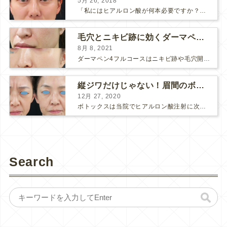
5月 26, 2018
「私にはヒアルロン酸が何本必要ですか？」 診察の時によく聞かれますが、なかなか難しい質問です。 どこまでこだわってキレイにしたいかによって 使うヒアルロン酸の量が変わるからです。 前回もご紹介させ...
毛穴とニキビ跡に効くダーマペン４フルコース
8月 8, 2021
ダーマペン4フルコースはニキビ跡や毛穴開きで悩まれている方に自信を持ってお勧めできる美肌治療です。 ↑ ダーマペン4フルコースを4回行いました。 ニキビ跡と毛穴開きが改善して肌のキメが整いまし...
縦ジワだけじゃない！眉間のボトックス注射
12月 27, 2020
ボトックスは当院でヒアルロン酸注射に次いで人気のある治療です。 私自身、美容治療が制限されていた妊娠・授乳中に一番やりたかったのはボトックスで、 「ボトックスが世の中から無くなったら困る！」と...
Search