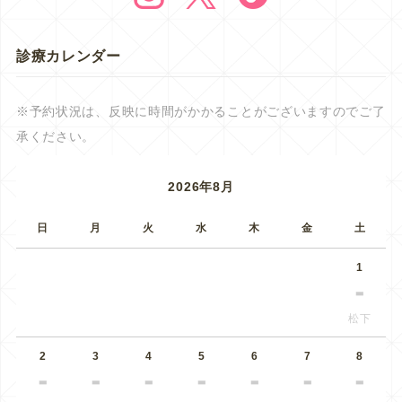
診療カレンダー
※予約状況は、反映に時間がかかることがございますのでご了
承ください。
2026年8月
日
月
火
水
木
金
土
1
松下
2
3
4
5
6
7
8