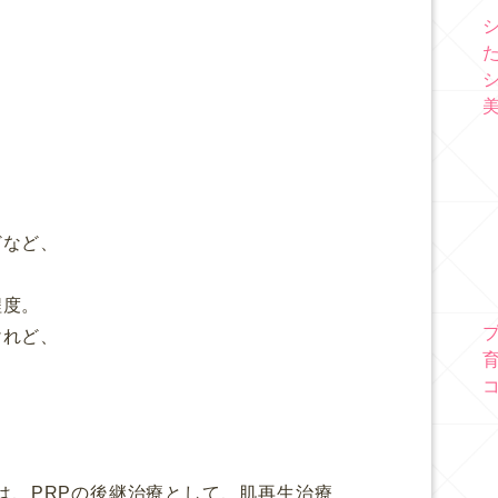
、
どなど、
程度。
けれど、
では、PRPの後継治療として、
肌再生治療