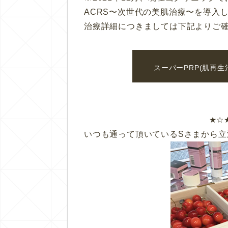
ACRS〜次世代の美肌治療〜
を導入し
治療詳細につきましては下記よりご
スーパーPRP(肌再生
★☆
いつも通って頂いているSさまから立