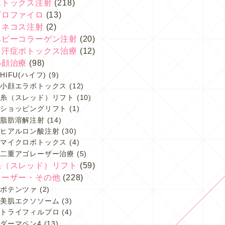
ボトックス注射
(218)
プロファイロ
(13)
スネコス注射
(2)
ベビーコラーゲン注射
(20)
多汗症ボトックス治療
(12)
小顔治療
(98)
HIFU(ハイフ)
(9)
小顔エラボトックス
(12)
糸（スレッド）リフト
(10)
ショッピングリフト
(1)
脂肪溶解注射
(14)
ヒアルロン酸注射
(30)
マイクロボトックス
(4)
二重アゴレーザー治療
(5)
糸（スレッド）リフト
(59)
レーザー・その他
(228)
ポテンツァ
(2)
美肌エクソソーム
(3)
トライフィルプロ
(4)
ダーマペン4
(13)