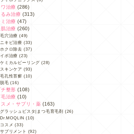
シワ治療
(286)
たるみ治療
(313)
シミ治療
(47)
美肌治療
(260)
毛穴治療
(49)
ニキビ治療
(33)
ホクロ除去
(37)
イボ治療
(23)
ケミカルピーリング
(28)
スキンケア
(93)
毛孔性苔癬
(10)
脱毛
(16)
プチ整形
(108)
育毛治療
(10)
コスメ・サプリ・薬
(163)
グラッシュビスタ|まつ毛育毛剤
(26)
Dr.MOQLIN
(10)
コスメ
(33)
サプリメント
(92)