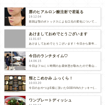
唇のヒアルロン酸注射で若返る
19.12.04
前回は顎のボトックスによる口元の変化について書きましたが、今日は唇のヒアルロン酸による口元の治療についてです。唇にヒアルロン酸を…
あけましておめでとうございます
11.01.07
あけましておめでとうございます！今日から新年の診療がスタートしました。今年も喜んでいただける診療を心がけて、精進してゆく所存で…
今日のランチタイム♡
14.06.15
今日はフルに１時間のお昼休憩が取れたので青山ファーマーズマーケットに出かけてランチを買って帰ろうと思ったのですが、あまりに外が…
頬とこめかみ ふっくら！
10.03.20
今日のおやつはE様に頂いたGODIVAのクッキー(*ﾟ∀ﾟ*)「GODIVAのクッキー、はじめて！」「やっぱり高級な味がする…
ワンプレートディッシュ