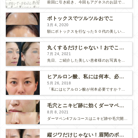
前回に引き続き、今回もアグネスのお話です。 AGNESはとっても良い治療である一方、 欠点もいくつかありますので、そちらもお話ししておきますね。 AGNESの欠点 1. ダウンタイム A...
ボトックスでツルツルおでこ
3月 4, 2020
額にボトックスを行なった５０代の美しい女性です。 エイジングとともに横ジワが目立つようになって、 キメが乱れてツヤが無くなってきます。 ボトックスを額に注射すると 横ジワが目立たなくな...
丸くするだけじゃない！おでこのヒアルロン酸注射
7月 24, 2021
先日、ご紹介した美しい患者様のお写真を使わせていただいて、おでこのヒアルロン酸注射について説明します。 （≫ 写真の患者様の経過はこちら『２年間で若返って綺麗になられた患者様』） なぜおでこに...
ヒアルロン酸、私には何本、必要ですか？
5月 26, 2018
「私にはヒアルロン酸が何本必要ですか？」 診察の時によく聞かれますが、なかなか難しい質問です。 どこまでこだわってキレイにしたいかによって 使うヒアルロン酸の量が変わるからです。 前回もご紹介させ...
毛穴とニキビ跡に効くダーマペン４フルコース
8月 8, 2021
ダーマペン4フルコースはニキビ跡や毛穴開きで悩まれている方に自信を持ってお勧めできる美肌治療です。 ↑ ダーマペン4フルコースを4回行いました。 ニキビ跡と毛穴開きが改善して肌のキメが整いまし...
縦ジワだけじゃない！眉間のボトックス注射