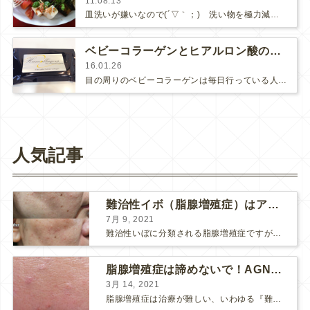
11.08.13
皿洗いが嫌いなので(´▽｀；)ゞ洗い物を極力減らすべく、知恵を絞りながら料理しています。で、ときどき（しょっちゅう！？）登場…
ベビーコラーゲンとヒアルロン酸の違い
16.01.26
目の周りのベビーコラーゲンは毎日行っている人気の治療です。ヒアルロン酸とベビーコラーゲンは似て非なるもので、ヒアルロン酸を使っ…
人気記事
難治性イボ（脂腺増殖症）はアグネスAGNESが効果的です！
7月 9, 2021
難治性いぼに分類される脂腺増殖症ですが、脂腺増殖症はAGNESアグネスにとても良く反応して、きれいに治すことができます。 ↑ 脂腺増殖症をアグネスAGNESで３回治療した1ヶ月後の写真です。...
脂腺増殖症は諦めないで！AGNESアグネス治療でツルツル肌に！
3月 14, 2021
脂腺増殖症は治療が難しい、いわゆる『難治性イボ』です。 脂腺増殖症でググると、治療法として液体窒素、メスやパンチングによる外科的切除、炭酸ガスレーザーなどが出て来ますが、実際のところ、液体窒...