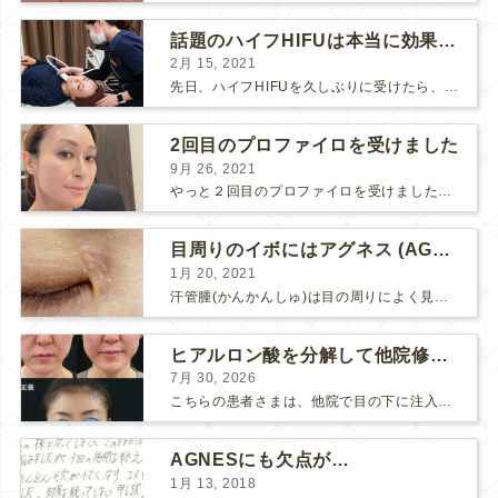
話題のハイフHIFUは本当に効果があるのか？
2月 15, 2021
先日、ハイフHIFUを久しぶりに受けたら、顔の調子がとても良い感じです♪ 私はハイフHIFU後はいつも３日位、人には気付かれない程度に軽く腫れて、その後、グングンと顔が引き締まります。 ...
2回目のプロファイロを受けました
9月 26, 2021
やっと２回目のプロファイロを受けました。 ↑ 写真はプロファイロ翌日です。 この距離の写真では凹凸は映らないですし、 実物も、首がよく見ると凹凸が残っている位で、 それも３日で...
目周りのイボにはアグネス (AGNES）が効く！（ほぼ）ノーダウンタイムのイボ治療
1月 20, 2021
汗管腫(かんかんしゅ)は目の周りによく見られるいぼです。 以前は炭酸ガスレーザーでイボ組織を削って（蒸散とかアブレーションと言います）治療していました。 汗管腫は治療しても再発しやすい難治...
ヒアルロン酸を分解して他院修正（目の下のチンダル現象とその補正）
7月 30, 2026
こちらの患者さまは、他院で目の下に注入したヒアルロン酸がチンダル現象を起こしていたため、 ヒアルロン酸を分解する薬（ヒアルロニダーゼ）で分解してから 改めてヒアルロン酸を入れ直しました。 ...
AGNESにも欠点が…
1月 13, 2018