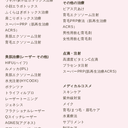
ワキ汗/多汗症ボトックス治療
その他の治療
小顔エラボトックス
ピアス穴あけ
ふくらはぎボトックス治療
育毛エクソソーム注射
肩こりボトックス治療
育毛PRP療法（肌再生治療
スーパーPRP（肌再生治療
ACRS）
ACRS）
男性用飲む育毛剤
美肌エクソソーム注射
女性用飲む育毛剤
育毛エクソソーム注射
点滴・注射
美肌治療(レーザー その他)
高濃度ビタミンC点滴
HIFU(ハイフ)
プラセンタ注射
ルメッカ(IPL)
スーパーPRP(肌再生治療ACRS)
美肌エクソソーム注射
水光注射(HYCOOX)
メディカルコスメ
ポテンツァ
スキンケア
トライフィルプロ
紫外線対策
レーザートーニング
メイク
ジェネシス
育毛/まつ毛・眉毛ケア
フラクショナルレーザー
水素療法
Qスイッチレーザー
サプリメント
AGNES(アグネス)
制汗ケア