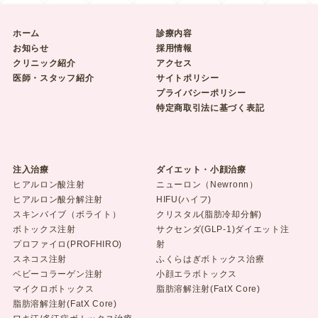
ホーム
診療内容
お知らせ
採用情報
クリニック紹介
アクセス
医師・スタッフ紹介
サイトポリシー
プライバシーポリシー
特定商取引法に基づく表記
注入治療
ダイエット・小顔治療
ヒアルロン酸注射
ニューロン（Newronn）
ヒアルロン酸分解注射
HIFU(ハイフ)
スキンバイブ（ボライト）
クリスタル(脂肪冷却分解)
ボトックス注射
サクセンダ(GLP-1)ダイエット注
プロファイロ(PROFHIRO)
射
スネコス注射
ふくらはぎボトックス治療
ベビーコラーゲン注射
小顔エラボトックス
マイクロボトックス
脂肪溶解注射(FatX Core)
脂肪溶解注射(FatX Core)