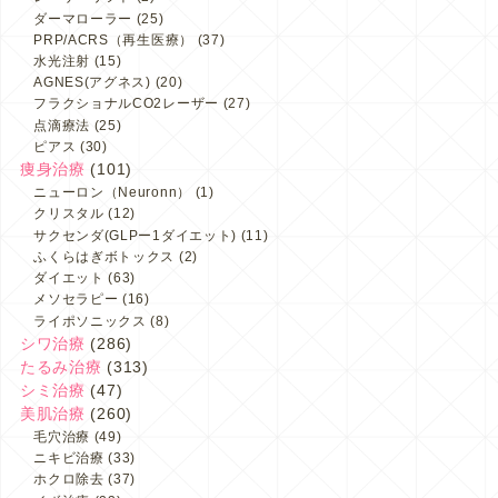
ダーマローラー
(25)
PRP/ACRS（再生医療）
(37)
水光注射
(15)
AGNES(アグネス)
(20)
フラクショナルCO2レーザー
(27)
点滴療法
(25)
ピアス
(30)
痩身治療
(101)
ニューロン（Neuronn）
(1)
クリスタル
(12)
サクセンダ(GLPー1ダイエット)
(11)
ふくらはぎボトックス
(2)
ダイエット
(63)
メソセラピー
(16)
ライポソニックス
(8)
シワ治療
(286)
たるみ治療
(313)
シミ治療
(47)
美肌治療
(260)
毛穴治療
(49)
ニキビ治療
(33)
ホクロ除去
(37)