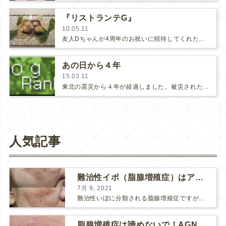
『リストランテG』
10.05.11
友人Dちゃんが4周年のお祝いに招待してくれた『リストランテG』は、最近行ったレストランの中では3本の指に入るヒットでした(´…
あの日から４年
15.03.11
東北の震災から４年が経過しました。被災された方達にとってはご苦労の多い大変な４年間だったと思います。一日も早く穏やかな日々が…
人気記事
難治性イボ（脂腺増殖症）はアグネスAGNESが効果的です！
7月 9, 2021
難治性いぼに分類される脂腺増殖症ですが、脂腺増殖症はAGNESアグネスにとても良く反応して、きれいに治すことができます。 ↑ 脂腺増殖症をアグネスAGNESで３回治療した1ヶ月後の写真です。...
脂腺増殖症は諦めないで！AGNESアグネス治療でツルツル肌に！