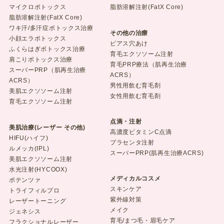
マイクロボトックス
脂肪溶解注射(FatX Core)
脂肪溶解注射(FatX Core)
ワキ汗/多汗症ボトックス治療
その他の治療
小顔エラボトックス
ピアス穴あけ
ふくらはぎボトックス治療
育毛エクソソーム注射
肩こりボトックス治療
育毛PRP療法（肌再生治療
スーパーPRP（肌再生治療
ACRS）
ACRS）
男性用飲む育毛剤
美肌エクソソーム注射
女性用飲む育毛剤
育毛エクソソーム注射
点滴・注射
美肌治療(レーザー その他)
高濃度ビタミンC点滴
HIFU(ハイフ)
プラセンタ注射
ルメッカ(IPL)
スーパーPRP(肌再生治療ACRS)
美肌エクソソーム注射
水光注射(HYCOOX)
メディカルコスメ
ポテンツァ
スキンケア
トライフィルプロ
紫外線対策
レーザートーニング
メイク
ジェネシス
育毛/まつ毛・眉毛ケア
フラクショナルレーザー