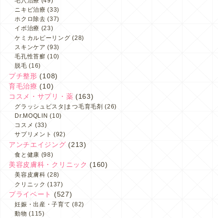
毛穴治療
(49)
ニキビ治療
(33)
ホクロ除去
(37)
イボ治療
(23)
ケミカルピーリング
(28)
スキンケア
(93)
毛孔性苔癬
(10)
脱毛
(16)
プチ整形
(108)
育毛治療
(10)
コスメ・サプリ・薬
(163)
グラッシュビスタ|まつ毛育毛剤
(26)
Dr.MOQLIN
(10)
コスメ
(33)
サプリメント
(92)
アンチエイジング
(213)
食と健康
(98)
美容皮膚科・クリニック
(160)
美容皮膚科
(28)
クリニック
(137)
プライベート
(527)
妊娠・出産・子育て
(82)
動物
(115)