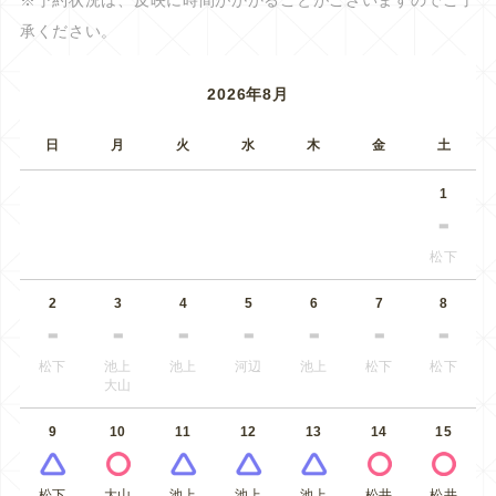
※予約状況は、反映に時間がかかることがございますのでご了
承ください。
2026年8月
日
月
火
水
木
金
土
1
松下
2
3
4
5
6
7
8
松下
池上
池上
河辺
池上
松下
松下
大山
9
10
11
12
13
14
15
松下
大山
池上
池上
池上
松井
松井