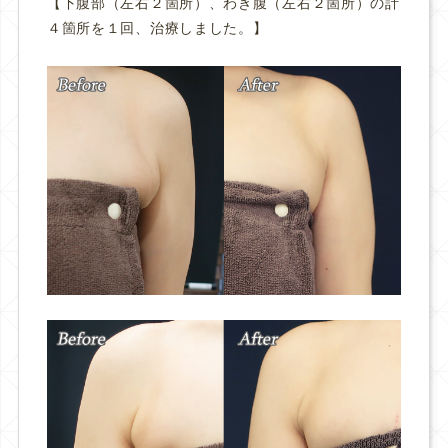
【下腹部（左右２箇所）、わき腹（左右２箇所）の計
４箇所を１回、治療しました。】