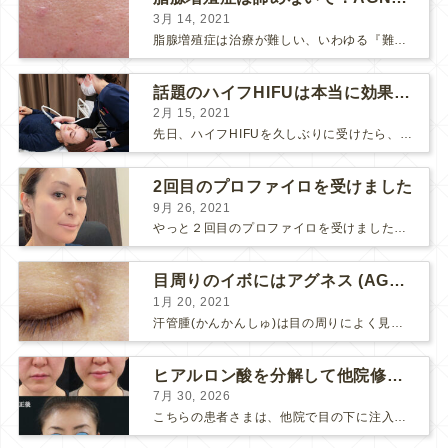
3月 14, 2021
脂腺増殖症は治療が難しい、いわゆる『難治性イボ』です。 脂腺増殖症でググると、治療法として液体窒素、メスやパンチングによる外科的切除、炭酸ガスレーザーなどが出て来ますが、実際のところ、液体窒...
話題のハイフHIFUは本当に効果があるのか？
2月 15, 2021
先日、ハイフHIFUを久しぶりに受けたら、顔の調子がとても良い感じです♪ 私はハイフHIFU後はいつも３日位、人には気付かれない程度に軽く腫れて、その後、グングンと顔が引き締まります。 ...
2回目のプロファイロを受けました
9月 26, 2021
やっと２回目のプロファイロを受けました。 ↑ 写真はプロファイロ翌日です。 この距離の写真では凹凸は映らないですし、 実物も、首がよく見ると凹凸が残っている位で、 それも３日で...
目周りのイボにはアグネス (AGNES）が効く！（ほぼ）ノーダウンタイムのイボ治療
1月 20, 2021
汗管腫(かんかんしゅ)は目の周りによく見られるいぼです。 以前は炭酸ガスレーザーでイボ組織を削って（蒸散とかアブレーションと言います）治療していました。 汗管腫は治療しても再発しやすい難治...
ヒアルロン酸を分解して他院修正（目の下のチンダル現象とその補正）
7月 30, 2026
こちらの患者さまは、他院で目の下に注入したヒアルロン酸がチンダル現象を起こしていたため、 ヒアルロン酸を分解する薬（ヒアルロニダーゼ）で分解してから 改めてヒアルロン酸を入れ直しました。 ...