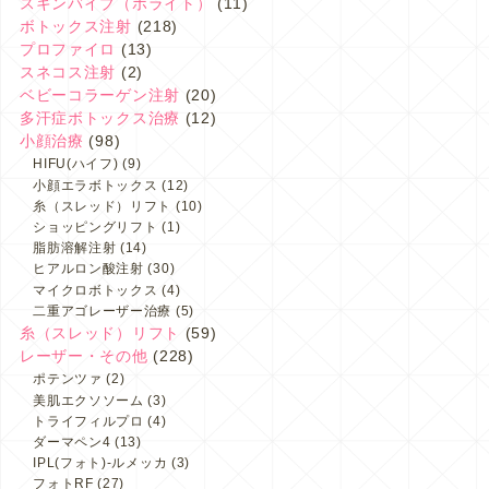
スキンバイブ（ボライト）
(11)
ボトックス注射
(218)
プロファイロ
(13)
スネコス注射
(2)
ベビーコラーゲン注射
(20)
多汗症ボトックス治療
(12)
小顔治療
(98)
HIFU(ハイフ)
(9)
小顔エラボトックス
(12)
糸（スレッド）リフト
(10)
ショッピングリフト
(1)
脂肪溶解注射
(14)
ヒアルロン酸注射
(30)
マイクロボトックス
(4)
二重アゴレーザー治療
(5)
糸（スレッド）リフト
(59)
レーザー・その他
(228)
ポテンツァ
(2)
美肌エクソソーム
(3)
トライフィルプロ
(4)
ダーマペン4
(13)
IPL(フォト)-ルメッカ
(3)
フォトRF
(27)