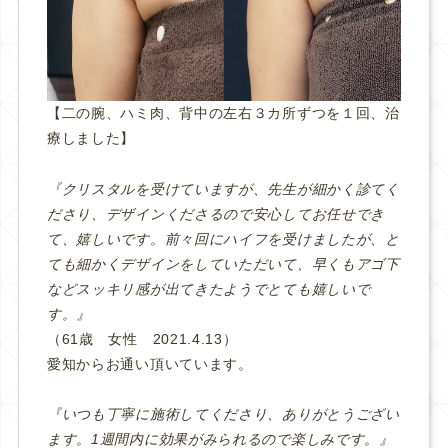
【二の腕、ハミ肉、背中の左右３カ所ずつを１回、治
療しました】
『クリスタルを受けていますが、先生が細かく診てく
ださり、デザインくださるので安心してお任せでき
て、嬉しいです。前々回にハイフを受けましたが、と
ても細かくデザインをしていただいて、早くもアゴ下
などスッキリ感が出てきたようでとても嬉しいで
す。』
（61歳 女性 2021.4.13）
愛知からお通い頂いています。
『いつも丁寧に施術してくださり、ありがとうござい
ます。1週間内に効果がみられるので楽しみです。』