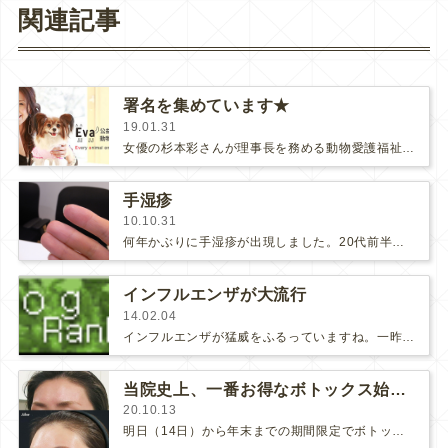
関連記事
署名を集めています★
19.01.31
女優の杉本彩さんが理事長を務める動物愛護福祉協会Evaによる「動物虐待事犯を厳正に処罰するために法の厳罰化を求める請願署名」は昨…
手湿疹
10.10.31
何年かぶりに手湿疹が出現しました。20代前半、とっても悩まされた手湿疹。手が人に見られる本当にイヤで、「手、どうしたの？」と…
インフルエンザが大流行
14.02.04
インフルエンザが猛威をふるっていますね。一昨日から、「体調が急に悪くなってしまって...」とキャンセルされる方が多くなっていま…
当院史上、一番お得なボトックス始まります！
20.10.13
明日（14日）から年末までの期間限定でボトックスを特別価格でお受けいただけます。14年半前に開業して以来、こんなにお値打ちのお…