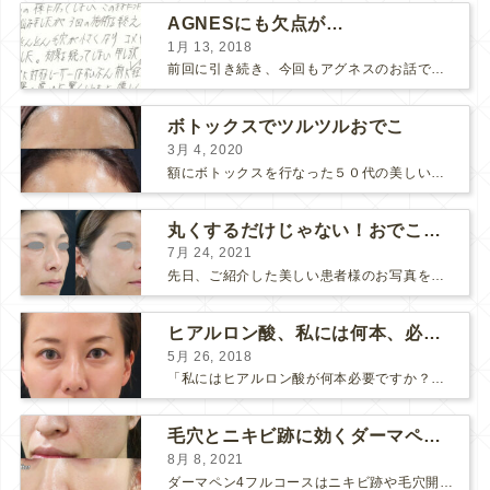
AGNESにも欠点が…
1月 13, 2018
前回に引き続き、今回もアグネスのお話です。 AGNESはとっても良い治療である一方、 欠点もいくつかありますので、そちらもお話ししておきますね。 AGNESの欠点 1. ダウンタイム A...
ボトックスでツルツルおでこ
3月 4, 2020
額にボトックスを行なった５０代の美しい女性です。 エイジングとともに横ジワが目立つようになって、 キメが乱れてツヤが無くなってきます。 ボトックスを額に注射すると 横ジワが目立たなくな...
丸くするだけじゃない！おでこのヒアルロン酸注射
7月 24, 2021
先日、ご紹介した美しい患者様のお写真を使わせていただいて、おでこのヒアルロン酸注射について説明します。 （≫ 写真の患者様の経過はこちら『２年間で若返って綺麗になられた患者様』） なぜおでこに...
ヒアルロン酸、私には何本、必要ですか？
5月 26, 2018
「私にはヒアルロン酸が何本必要ですか？」 診察の時によく聞かれますが、なかなか難しい質問です。 どこまでこだわってキレイにしたいかによって 使うヒアルロン酸の量が変わるからです。 前回もご紹介させ...
毛穴とニキビ跡に効くダーマペン４フルコース
8月 8, 2021
ダーマペン4フルコースはニキビ跡や毛穴開きで悩まれている方に自信を持ってお勧めできる美肌治療です。 ↑ ダーマペン4フルコースを4回行いました。 ニキビ跡と毛穴開きが改善して肌のキメが整いまし...