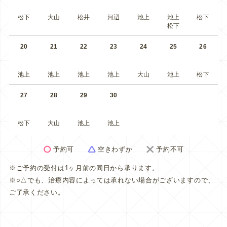
松下
大山
松井
河辺
池上
池上
松下
松下
20
21
22
23
24
25
26
池上
池上
池上
池上
大山
池上
松下
27
28
29
30
松下
大山
池上
池上
予約可
空きわずか
予約不可
※ご予約の受付は1ヶ月前の同日から承ります。
※○△でも、治療内容によっては承れない場合がございますので、
ご了承ください。