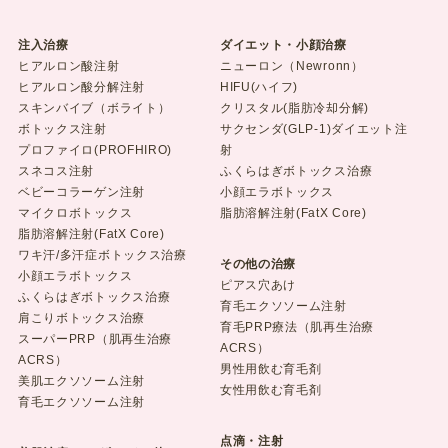
注入治療
ダイエット・小顔治療
ヒアルロン酸注射
ニューロン（Newronn）
ヒアルロン酸分解注射
HIFU(ハイフ)
スキンバイブ（ボライト）
クリスタル(脂肪冷却分解)
ボトックス注射
サクセンダ(GLP-1)ダイエット注
プロファイロ(PROFHIRO)
射
スネコス注射
ふくらはぎボトックス治療
ベビーコラーゲン注射
小顔エラボトックス
マイクロボトックス
脂肪溶解注射(FatX Core)
脂肪溶解注射(FatX Core)
ワキ汗/多汗症ボトックス治療
その他の治療
小顔エラボトックス
ピアス穴あけ
ふくらはぎボトックス治療
育毛エクソソーム注射
肩こりボトックス治療
育毛PRP療法（肌再生治療
スーパーPRP（肌再生治療
ACRS）
ACRS）
男性用飲む育毛剤
美肌エクソソーム注射
女性用飲む育毛剤
育毛エクソソーム注射
点滴・注射