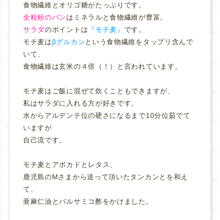
食物繊維とオリゴ糖がたっぷりです。
全粒粉のパン
はミネラルと食物繊維が豊富。
サラダ
のポイントは
『モチ麦』
です。
モチ麦は
βグルカン
という食物繊維をタップリ含んで
いて、
食物繊維は玄米の４倍（！）と言われています。
モチ麦はご飯に混ぜて炊くこともできますが、
私はサラダに入れる方が好きです。
水からアルデンテ位の硬さになるまで10分位茹でて
いますが
自己流です。
モチ麦とアボカドとレタス、
鹿児島のMさまから送って頂いたタンカンとを和え
て、
亜麻仁油とバルサミコ酢をかけました。