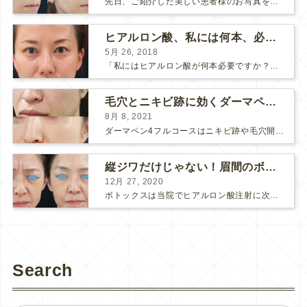
先日、ご紹介した美しい患者様のお写真を使わせていただいて、おでこのヒアルロン酸注射について説明します。 （≫ 写真の患者様の経過はこちら『２年間で若返って綺麗になられた患者様』） なぜおでこに...
ヒアルロン酸、私には何本、必要ですか？
5月 26, 2018
「私にはヒアルロン酸が何本必要ですか？」 診察の時によく聞かれますが、なかなか難しい質問です。 どこまでこだわってキレイにしたいかによって 使うヒアルロン酸の量が変わるからです。 前回もご紹介させ...
毛穴とニキビ跡に効くダーマペン４フルコース
8月 8, 2021
ダーマペン4フルコースはニキビ跡や毛穴開きで悩まれている方に自信を持ってお勧めできる美肌治療です。 ↑ ダーマペン4フルコースを4回行いました。 ニキビ跡と毛穴開きが改善して肌のキメが整いまし...
縦ジワだけじゃない！眉間のボトックス注射
12月 27, 2020
ボトックスは当院でヒアルロン酸注射に次いで人気のある治療です。 私自身、美容治療が制限されていた妊娠・授乳中に一番やりたかったのはボトックスで、 「ボトックスが世の中から無くなったら困る！」と...
Search