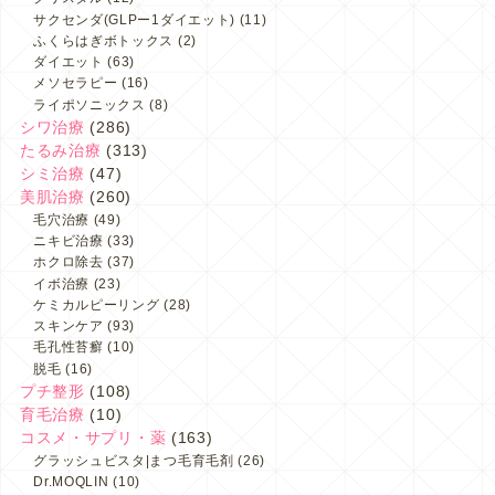
サクセンダ(GLPー1ダイエット)
(11)
ふくらはぎボトックス
(2)
ダイエット
(63)
メソセラピー
(16)
ライポソニックス
(8)
シワ治療
(286)
たるみ治療
(313)
シミ治療
(47)
美肌治療
(260)
毛穴治療
(49)
ニキビ治療
(33)
ホクロ除去
(37)
イボ治療
(23)
ケミカルピーリング
(28)
スキンケア
(93)
毛孔性苔癬
(10)
脱毛
(16)
プチ整形
(108)
育毛治療
(10)
コスメ・サプリ・薬
(163)
グラッシュビスタ|まつ毛育毛剤
(26)
Dr.MOQLIN
(10)