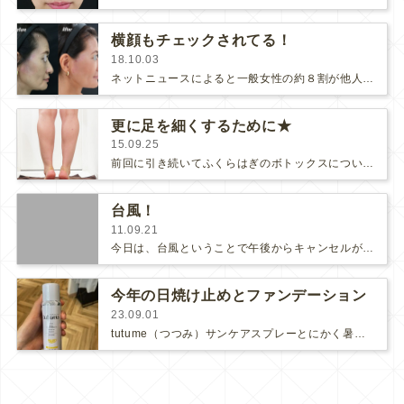
横顔もチェックされてる！
18.10.03
ネットニュースによると一般女性の約８割が他人の「横顔」を意識してチェックしているそうです。【調査：他人の「横顔」ってチェックす…
更に足を細くするために★
15.09.25
前回に引き続いてふくらはぎのボトックスについてです。ふくらはぎを細くする治療は多くの方が1回目から足が細くなったと効果を感じら…
台風！
11.09.21
今日は、台風ということで午後からキャンセルが続き、私は普段できない書類整理などをしています。スタッフは隅々までお掃除。外はすご…
今年の日焼け止めとファンデーション
23.09.01
tutume（つつみ）サンケアスプレーとにかく暑かった今年の夏はtutume（つつみ）サンケアスプレーが大活躍でした。ボディー…