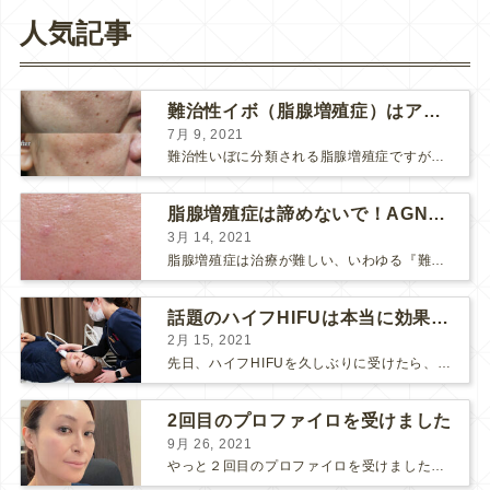
人気記事
難治性イボ（脂腺増殖症）はアグネスAGNESが効果的です！
7月 9, 2021
難治性いぼに分類される脂腺増殖症ですが、脂腺増殖症はAGNESアグネスにとても良く反応して、きれいに治すことができます。 ↑ 脂腺増殖症をアグネスAGNESで３回治療した1ヶ月後の写真です。...
脂腺増殖症は諦めないで！AGNESアグネス治療でツルツル肌に！
3月 14, 2021
脂腺増殖症は治療が難しい、いわゆる『難治性イボ』です。 脂腺増殖症でググると、治療法として液体窒素、メスやパンチングによる外科的切除、炭酸ガスレーザーなどが出て来ますが、実際のところ、液体窒...
話題のハイフHIFUは本当に効果があるのか？
2月 15, 2021
先日、ハイフHIFUを久しぶりに受けたら、顔の調子がとても良い感じです♪ 私はハイフHIFU後はいつも３日位、人には気付かれない程度に軽く腫れて、その後、グングンと顔が引き締まります。 ...
2回目のプロファイロを受けました
9月 26, 2021
やっと２回目のプロファイロを受けました。 ↑ 写真はプロファイロ翌日です。 この距離の写真では凹凸は映らないですし、 実物も、首がよく見ると凹凸が残っている位で、 それも３日で...