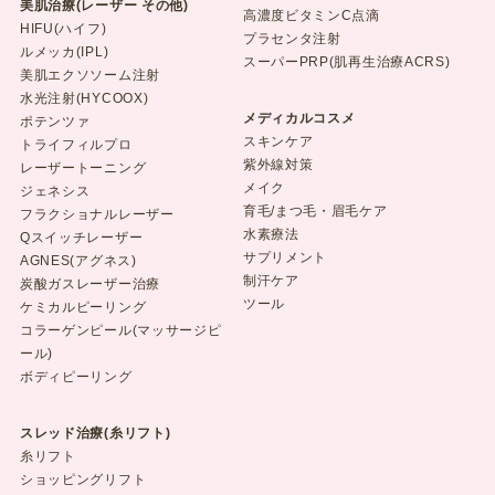
美肌治療(レーザー その他)
高濃度ビタミンC点滴
HIFU(ハイフ)
プラセンタ注射
ルメッカ(IPL)
スーパーPRP(肌再生治療ACRS)
美肌エクソソーム注射
水光注射(HYCOOX)
メディカルコスメ
ポテンツァ
スキンケア
トライフィルプロ
紫外線対策
レーザートーニング
メイク
ジェネシス
育毛/まつ毛・眉毛ケア
フラクショナルレーザー
水素療法
Qスイッチレーザー
サプリメント
AGNES(アグネス)
制汗ケア
炭酸ガスレーザー治療
ツール
ケミカルピーリング
コラーゲンピール(マッサージピ
ール)
ボディピーリング
スレッド治療(糸リフト)
糸リフト
ショッピングリフト