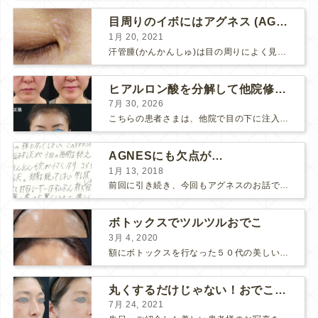
目周りのイボにはアグネス (AGNES）が効く！（ほぼ）ノーダウンタイムのイボ治療
1月 20, 2021
汗管腫(かんかんしゅ)は目の周りによく見られるいぼです。 以前は炭酸ガスレーザーでイボ組織を削って（蒸散とかアブレーションと言います）治療していました。 汗管腫は治療しても再発しやすい難治...
ヒアルロン酸を分解して他院修正（目の下のチンダル現象とその補正）
7月 30, 2026
こちらの患者さまは、他院で目の下に注入したヒアルロン酸がチンダル現象を起こしていたため、 ヒアルロン酸を分解する薬（ヒアルロニダーゼ）で分解してから 改めてヒアルロン酸を入れ直しました。 ...
AGNESにも欠点が…
1月 13, 2018
前回に引き続き、今回もアグネスのお話です。 AGNESはとっても良い治療である一方、 欠点もいくつかありますので、そちらもお話ししておきますね。 AGNESの欠点 1. ダウンタイム A...
ボトックスでツルツルおでこ
3月 4, 2020
額にボトックスを行なった５０代の美しい女性です。 エイジングとともに横ジワが目立つようになって、 キメが乱れてツヤが無くなってきます。 ボトックスを額に注射すると 横ジワが目立たなくな...
丸くするだけじゃない！おでこのヒアルロン酸注射
7月 24, 2021