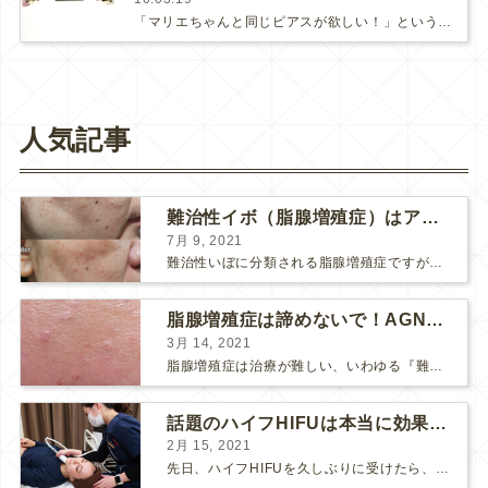
「マリエちゃんと同じピアスが欲しい！」という問い合わせをいくつかいただいています。さすがの売れっ子です(*ﾟ∀ﾟ*)「ピア…
人気記事
難治性イボ（脂腺増殖症）はアグネスAGNESが効果的です！
7月 9, 2021
難治性いぼに分類される脂腺増殖症ですが、脂腺増殖症はAGNESアグネスにとても良く反応して、きれいに治すことができます。 ↑ 脂腺増殖症をアグネスAGNESで３回治療した1ヶ月後の写真です。...
脂腺増殖症は諦めないで！AGNESアグネス治療でツルツル肌に！
3月 14, 2021
脂腺増殖症は治療が難しい、いわゆる『難治性イボ』です。 脂腺増殖症でググると、治療法として液体窒素、メスやパンチングによる外科的切除、炭酸ガスレーザーなどが出て来ますが、実際のところ、液体窒...
話題のハイフHIFUは本当に効果があるのか？
2月 15, 2021
先日、ハイフHIFUを久しぶりに受けたら、顔の調子がとても良い感じです♪ 私はハイフHIFU後はいつも３日位、人には気付かれない程度に軽く腫れて、その後、グングンと顔が引き締まります。 ...