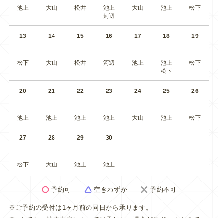
池上
大山
松井
池上
大山
池上
松下
河辺
13
14
15
16
17
18
19
松下
大山
松井
河辺
池上
池上
松下
松下
20
21
22
23
24
25
26
池上
池上
池上
池上
大山
池上
松下
27
28
29
30
松下
大山
池上
池上
予約可
空きわずか
予約不可
※ご予約の受付は1ヶ月前の同日から承ります。