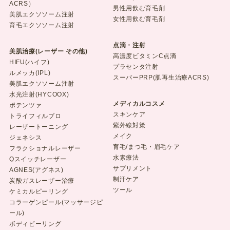
ACRS）
男性用飲む育毛剤
美肌エクソソーム注射
女性用飲む育毛剤
育毛エクソソーム注射
点滴・注射
美肌治療(レーザー その他)
高濃度ビタミンC点滴
HIFU(ハイフ)
プラセンタ注射
ルメッカ(IPL)
スーパーPRP(肌再生治療ACRS)
美肌エクソソーム注射
水光注射(HYCOOX)
メディカルコスメ
ポテンツァ
スキンケア
トライフィルプロ
紫外線対策
レーザートーニング
メイク
ジェネシス
育毛/まつ毛・眉毛ケア
フラクショナルレーザー
水素療法
Qスイッチレーザー
サプリメント
AGNES(アグネス)
制汗ケア
炭酸ガスレーザー治療
ツール
ケミカルピーリング
コラーゲンピール(マッサージピ
ール)
ボディピーリング