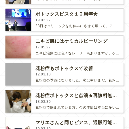
ボトックスビスタ１０周年★
19.02.27
23日はクリニックをお休みにさせて頂いて、アラガンジャパンのボトックスビスタ１０周年の記念セミナーに行きました。今回のボトックス…
ニキビ肌にはケミカルピーリング
17.05.27
ニキビ治療には色々なレーザーもありますが、ケミカルピーリングは料金的にレーザーに比べリーズナブルで、効果もしっかりあり、治療後…
花粉症もボトックスで改善
12.03.10
花粉症の季節になりました。私は幸いまだ、花粉症になっていませんが、とても辛そうな方をたくさんお見受けします。花粉症の症状、鼻水…
花粉症ボトックスと点滴★再診料無料です
18.03.30
花粉症で悩まれている方、今の季節は本当に多いですね（iдi）今年は花粉の量がとても多いようで、いつものボトックス花粉…
マリエさんと同じピアス、通販可能です
10.03.19