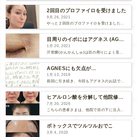
2回目のプロファイロを受けました
9月 26, 2021
やっと２回目のプロファイロを受けました。 ↑ 写真はプロファイロ翌日です。 この距離の写真では凹凸は映らないですし、 実物も、首がよく見ると凹凸が残っている位で、 それも３日で...
目周りのイボにはアグネス (AGNES）が効く！（ほぼ）ノーダウンタイムのイボ治療
1月 20, 2021
汗管腫(かんかんしゅ)は目の周りによく見られるいぼです。 以前は炭酸ガスレーザーでイボ組織を削って（蒸散とかアブレーションと言います）治療していました。 汗管腫は治療しても再発しやすい難治...
AGNESにも欠点が…
1月 13, 2018
前回に引き続き、今回もアグネスのお話です。 AGNESはとっても良い治療である一方、 欠点もいくつかありますので、そちらもお話ししておきますね。 AGNESの欠点 1. ダウンタイム A...
ヒアルロン酸を分解して他院修正（目の下のチンダル現象とその補正）
7月 30, 2026
こちらの患者さまは、他院で目の下に注入したヒアルロン酸がチンダル現象を起こしていたため、 ヒアルロン酸を分解する薬（ヒアルロニダーゼ）で分解してから 改めてヒアルロン酸を入れ直しました。 ...
ボトックスでツルツルおでこ
3月 4, 2020