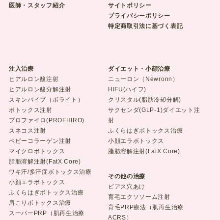
医師・スタッフ紹介
サイトポリシー
プライバシーポリシー
特定商取引法に基づく表記
注入治療
ダイエット・小顔治療
ヒアルロン酸注射
ニューロン（Newronn）
ヒアルロン酸分解注射
HIFU(ハイフ)
スキンバイブ（ボライト）
クリスタル(脂肪冷却分解)
ボトックス注射
サクセンダ(GLP-1)ダイエット注
プロファイロ(PROFHIRO)
射
スネコス注射
ふくらはぎボトックス治療
ベビーコラーゲン注射
小顔エラボトックス
マイクロボトックス
脂肪溶解注射(FatX Core)
脂肪溶解注射(FatX Core)
ワキ汗/多汗症ボトックス治療
その他の治療
小顔エラボトックス
ピアス穴あけ
ふくらはぎボトックス治療
育毛エクソソーム注射
肩こりボトックス治療
育毛PRP療法（肌再生治療
スーパーPRP（肌再生治療
ACRS）