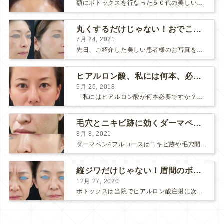
額にボトックスを行なった５０代の美しい女性です。 エイジングとともに横ジワが目立つようになって、 キメが乱れてツヤが無くなってきます。 ボトックスを額に注射すると 横ジワが目立たなくな...
丸くするだけじゃない！おでこのヒアルロン酸注射
7月 24, 2021
先日、ご紹介した美しい患者様のお写真を使わせていただいて、おでこのヒアルロン酸注射について説明します。 （≫ 写真の患者様の経過はこちら『２年間で若返って綺麗になられた患者様』） なぜおでこに...
ヒアルロン酸、私には何本、必要ですか？
5月 26, 2018
「私にはヒアルロン酸が何本必要ですか？」 診察の時によく聞かれますが、なかなか難しい質問です。 どこまでこだわってキレイにしたいかによって 使うヒアルロン酸の量が変わるからです。 前回もご紹介させ...
毛穴とニキビ跡に効くダーマペン４フルコース
8月 8, 2021
ダーマペン4フルコースはニキビ跡や毛穴開きで悩まれている方に自信を持ってお勧めできる美肌治療です。 ↑ ダーマペン4フルコースを4回行いました。 ニキビ跡と毛穴開きが改善して肌のキメが整いまし...
縦ジワだけじゃない！眉間のボトックス注射
12月 27, 2020
ボトックスは当院でヒアルロン酸注射に次いで人気のある治療です。 私自身、美容治療が制限されていた妊娠・授乳中に一番やりたかったのはボトックスで、 「ボトックスが世の中から無くなったら困る！」と...