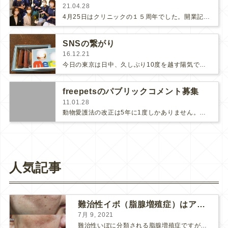
21.04.28
4月25日はクリニックの１５周年でした。開業記念日はなぜか毎年忘れてしまいます。今年も忘れていて、診療後にスタッフがお花を持って…
SNSの繋がり
16.12.21
今日の東京は日中、久しぶり10度を越す陽気で年末という事を忘れそうでした🎵先日、ヅメ先生から内祝いが届きました。可愛い赤ちゃん…
freepetsのパブリックコメント募集
11.01.28
動物愛護法の改正は5年に1度しかありません。次の改正は来年、2012年です。ここで大幅に改正されなければ、また次の5年間、日…
人気記事
難治性イボ（脂腺増殖症）はアグネスAGNESが効果的です！
7月 9, 2021
難治性いぼに分類される脂腺増殖症ですが、脂腺増殖症はAGNESアグネスにとても良く反応して、きれいに治すことができます。 ↑ 脂腺増殖症をアグネスAGNESで３回治療した1ヶ月後の写真です。...