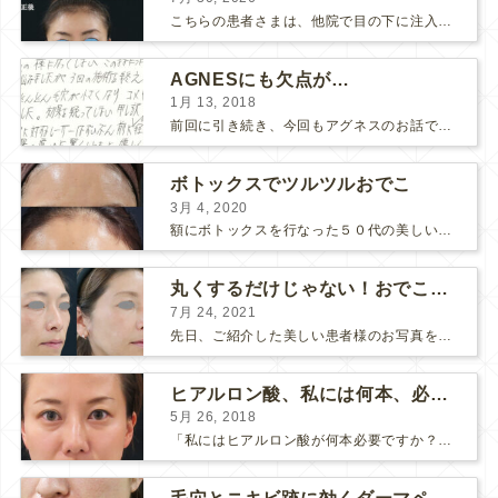
こちらの患者さまは、他院で目の下に注入したヒアルロン酸がチンダル現象を起こしていたため、 ヒアルロン酸を分解する薬（ヒアルロニダーゼ）で分解してから 改めてヒアルロン酸を入れ直しました。 ...
AGNESにも欠点が…
1月 13, 2018
前回に引き続き、今回もアグネスのお話です。 AGNESはとっても良い治療である一方、 欠点もいくつかありますので、そちらもお話ししておきますね。 AGNESの欠点 1. ダウンタイム A...
ボトックスでツルツルおでこ
3月 4, 2020
額にボトックスを行なった５０代の美しい女性です。 エイジングとともに横ジワが目立つようになって、 キメが乱れてツヤが無くなってきます。 ボトックスを額に注射すると 横ジワが目立たなくな...
丸くするだけじゃない！おでこのヒアルロン酸注射
7月 24, 2021
先日、ご紹介した美しい患者様のお写真を使わせていただいて、おでこのヒアルロン酸注射について説明します。 （≫ 写真の患者様の経過はこちら『２年間で若返って綺麗になられた患者様』） なぜおでこに...
ヒアルロン酸、私には何本、必要ですか？
5月 26, 2018
「私にはヒアルロン酸が何本必要ですか？」 診察の時によく聞かれますが、なかなか難しい質問です。 どこまでこだわってキレイにしたいかによって 使うヒアルロン酸の量が変わるからです。 前回もご紹介させ...