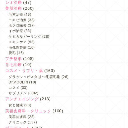
シミ治療
(47)
美肌治療
(260)
毛穴治療
(49)
ニキビ治療
(33)
ホクロ除去
(37)
イボ治療
(23)
ケミカルピーリング
(28)
スキンケア
(93)
毛孔性苔癬
(10)
脱毛
(16)
プチ整形
(108)
育毛治療
(10)
コスメ・サプリ・薬
(163)
グラッシュビスタ|まつ毛育毛剤
(26)
Dr.MOQLIN
(10)
コスメ
(33)
サプリメント
(92)
アンチエイジング
(213)
食と健康
(98)
美容皮膚科・クリニック
(160)
美容皮膚科
(28)
クリニック
(137)