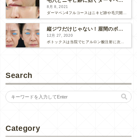
毛穴とニキビ跡に効くダーマペン４フルコース
8月 8, 2021
ダーマペン4フルコースはニキビ跡や毛穴開きで悩まれている方に自信を持ってお勧めできる美肌治療です。 ↑ ダーマペン4フルコースを4回行いました。 ニキビ跡と毛穴開きが改善して肌のキメが整いまし...
縦ジワだけじゃない！眉間のボトックス注射
12月 27, 2020
ボトックスは当院でヒアルロン酸注射に次いで人気のある治療です。 私自身、美容治療が制限されていた妊娠・授乳中に一番やりたかったのはボトックスで、 「ボトックスが世の中から無くなったら困る！」と...
Search
Category