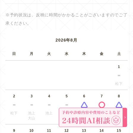
※予約状況は、反映に時間がかかることがございますのでご了
承ください。
2026年8月
日
月
火
水
木
金
土
1
松下
2
3
4
5
6
7
8
松下
池上
池上
河辺
池上
松下
松下
大山
9
10
11
12
13
14
15