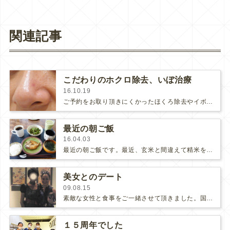
関連記事
こだわりのホクロ除去、いぼ治療
16.10.19
ご予約をお取り頂きにくかったほくろ除去やイボ治療ですが、今はほくろとイボを担当してくれる先生が私の他に２人いるので（うち、橋爪…
最近の朝ご飯
16.04.03
最近の朝ご飯です。最近、玄米と間違えて精米を買ってしまったので白いお米です。メインは島根からお越し頂いている患者様から頂いた…
美女とのデート
09.08.15
素敵な女性と食事をご一緒させて頂きました。国際的に大活躍されている美しくカッコ良く、そして強い方で、私はすっかり彼女のファンで…
１５周年でした