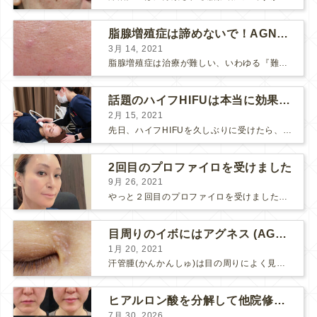
脂腺増殖症は諦めないで！AGNESアグネス治療でツルツル肌に！
3月 14, 2021
脂腺増殖症は治療が難しい、いわゆる『難治性イボ』です。 脂腺増殖症でググると、治療法として液体窒素、メスやパンチングによる外科的切除、炭酸ガスレーザーなどが出て来ますが、実際のところ、液体窒...
話題のハイフHIFUは本当に効果があるのか？
2月 15, 2021
先日、ハイフHIFUを久しぶりに受けたら、顔の調子がとても良い感じです♪ 私はハイフHIFU後はいつも３日位、人には気付かれない程度に軽く腫れて、その後、グングンと顔が引き締まります。 ...
2回目のプロファイロを受けました
9月 26, 2021
やっと２回目のプロファイロを受けました。 ↑ 写真はプロファイロ翌日です。 この距離の写真では凹凸は映らないですし、 実物も、首がよく見ると凹凸が残っている位で、 それも３日で...
目周りのイボにはアグネス (AGNES）が効く！（ほぼ）ノーダウンタイムのイボ治療
1月 20, 2021
汗管腫(かんかんしゅ)は目の周りによく見られるいぼです。 以前は炭酸ガスレーザーでイボ組織を削って（蒸散とかアブレーションと言います）治療していました。 汗管腫は治療しても再発しやすい難治...
ヒアルロン酸を分解して他院修正（目の下のチンダル現象とその補正）
7月 30, 2026