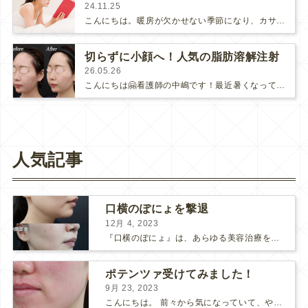
24.11.25
こんにちは。暖房が欠かせない季節になり、カサカサ乾燥、ポツポツ肌荒れ…😞など、気になってしまいますよね。以前のブログで、基本的な…
切らずに小顔へ！人気の脂肪溶解注射
26.05.26
こんにちは🤗看護師の中嶋です！最近暑くなってきましたが、皆様いかがお過ごしでしょうか☀️薄着になる季節が近づき、フェイスライ…
人気記事
口横のぽにょを撃退
12月 4, 2023
『口横のぽにょ』は、あらゆる美容治療を行ってもなかなか良くならないことで有名ですね。 糸リフトは口横にフォーカスするのは難しいですし、ショッピングスレッドを毎月受けるにはコストがかかります… ...
ポテンツァ受けてみました！
9月 23, 2023
こんにちは。 前々から気になっていて、やってみたい！ と思っていたポテンツァが当院に導入され私も体験してみました♪ 施術をする看護師として、ポテンツァとは何かをお伝えできればいいなと思い...