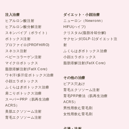
注入治療
ダイエット・小顔治療
ヒアルロン酸注射
ニューロン（Newronn）
ヒアルロン酸分解注射
HIFU(ハイフ)
スキンバイブ（ボライト）
クリスタル(脂肪冷却分解)
ボトックス注射
サクセンダ(GLP-1)ダイエット注
プロファイロ(PROFHIRO)
射
スネコス注射
ふくらはぎボトックス治療
ベビーコラーゲン注射
小顔エラボトックス
マイクロボトックス
脂肪溶解注射(FatX Core)
脂肪溶解注射(FatX Core)
ワキ汗/多汗症ボトックス治療
その他の治療
小顔エラボトックス
ピアス穴あけ
ふくらはぎボトックス治療
育毛エクソソーム注射
肩こりボトックス治療
育毛PRP療法（肌再生治療
スーパーPRP（肌再生治療
ACRS）
ACRS）
男性用飲む育毛剤
美肌エクソソーム注射
女性用飲む育毛剤
育毛エクソソーム注射
点滴・注射