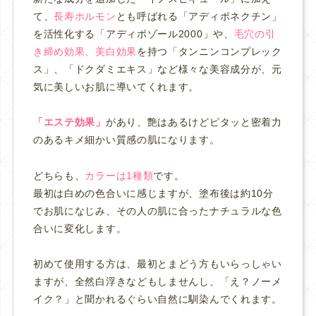
て、
長寿ホルモン
とも呼ばれる「アディポネクチン」
を活性化する
「アディポゾール2000」や、
毛穴の引
き締め効果、美白効果
を持つ「タンニンコンプレック
ス」、「ドクダミエキス」など様々な美容成分が、元
気に美しいお肌に導いてくれます。
「エステ効果」
があり、
艶はあるけど
ピタッと密着力
のあるキメ細かい質感の肌
になります。
どちらも、
カラーは1種類
です。
最初は白めの色合いに感じますが、塗布後は約10分
でお肌になじみ、その人の肌に合ったナチュラルな色
合いに変化します。
初めて使用する方は、最初とまどう方もいらっしゃい
ますが、全然白浮きなどもしませんし、「え？ノーメ
イク？」と聞かれるぐらい自然に馴染んでくれます。