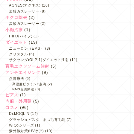
AGNES(アグネス)
(16)
炭酸ガスレーザー
(8)
ホクロ除去
(2)
炭酸ガスレーザー
(2)
小顔治療
(1)
HIFU(ハイフ)
(1)
ダイエット
(19)
ニューロン（EMS）
(3)
クリスタル
(6)
サクセンダ(GLP-1)ダイエット注射
(11)
育毛エクソソーム注射
(5)
アンチエイジング
(9)
点滴療法
(9)
高濃度ビタミンC点滴
(2)
NMN点滴療法
(3)
ピアス
(1)
内服・外用薬
(5)
コスメ
(96)
Dr.MOQLIN
(14)
グラッシュビスタ | まつ毛育毛剤
(7)
WiQoシリーズ
(1)
紫外線対策(UVケア)
(10)