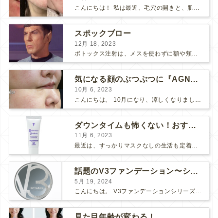
こんにちは！ 私は最近、毛穴の開きと、肌のごわつきが気になって、なんとかお肌をツヤツヤにしたいな〜と思っていました… そこで！ダーマペン『ヴェルベットスキン』を受けました♪ 経過ごとに写...
スポックブロー
12月 18, 2023
ボトックス注射は、メスを使わずに額や頬のシワ、エラを和らげることができるため、リスクの少ない美容医療としてとても人気の治療です。 しかし、表情筋がうまく動かずに、引きつったような不自然な笑顔...
気になる顔のぶつぶつに『AGNES』
10月 6, 2023
こんにちは。 10月になり、涼しくなりましたね。 先日、美味しい栗が届いたので栗ご飯を作りました。 お米3合にお水を入れて、 料理酒大さじ2、塩小さじ1、栗を大量に投入！ 美味しくで...
ダウンタイムも怖くない！おすすめコスメ2選！
11月 6, 2023
最近は、すっかりマスクなしの生活も定着してきましたね。 マスク必須の時は面倒だし、息苦しいし、早くマスクなしの生活に戻らないかな～と思っていましたが、そんなマスク生活にもメリットがありました。そ...
話題のV3ファンデーション〜シャイニングVSブリリアント〜
5月 19, 2024
こんにちは。 V3ファンデーションシリーズより新たなシリーズが入荷しました！ 【V3ブリリアントファンデーション】です♪ V3シリーズの推しポイント まずは、「エキサイティング」「シャイニング...
見た目年齢が変わる！