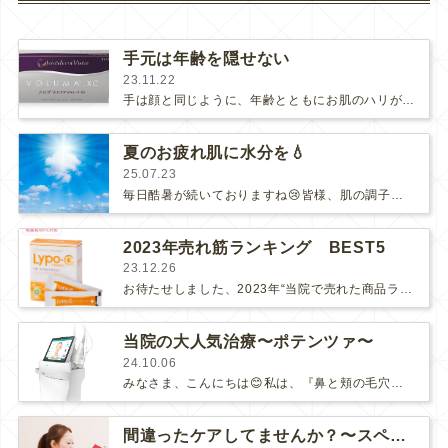
手元は年齢を隠せない
23.11.22
手は顔と同じように、年齢とともにお肌のハリがなくなってきて、血管・筋・痩せ・シワ等が現れます。こまめな保湿や紫外線対策といった毎日…
夏のお疲れ肌に水分を💧
25.07.23
毎日酷暑が続いておりますね😢皆様、肌の調子はいかがでしょうか？屋外では強い日差し、屋内ではキンキンの冷房…毎日ダメージにさらさ…
2023年売れ筋ランキング BEST5
23.12.26
お待たせしました、2023年“当院で売れた商品ランキング”の5位〜1位の発表です！6位から10位はこちらのブログをご覧ください↓…
当院の大人気治療〜ポテンツァ〜
24.10.06
みなさま、こんにちは😊私は、『鼻と頬の毛穴』が学生時代からの長年の悩みでした。まさにイチゴ鼻と言われるブツブツに、開いた頬の毛穴…
間違ったケアしてませんか？〜スペシャルケア編〜