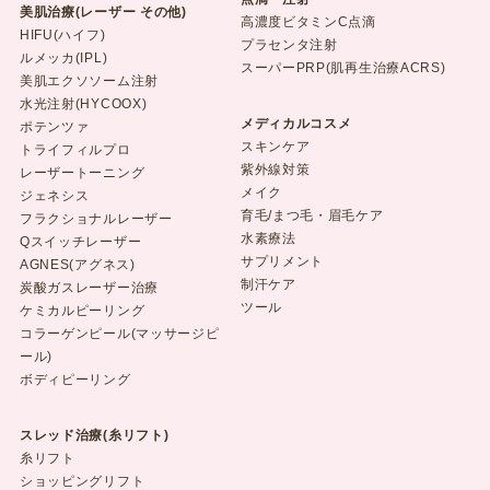
美肌治療(レーザー その他)
高濃度ビタミンC点滴
HIFU(ハイフ)
プラセンタ注射
ルメッカ(IPL)
スーパーPRP(肌再生治療ACRS)
美肌エクソソーム注射
水光注射(HYCOOX)
メディカルコスメ
ポテンツァ
スキンケア
トライフィルプロ
紫外線対策
レーザートーニング
メイク
ジェネシス
育毛/まつ毛・眉毛ケア
フラクショナルレーザー
水素療法
Qスイッチレーザー
サプリメント
AGNES(アグネス)
制汗ケア
炭酸ガスレーザー治療
ツール
ケミカルピーリング
コラーゲンピール(マッサージピ
ール)
ボディピーリング
スレッド治療(糸リフト)
糸リフト
ショッピングリフト