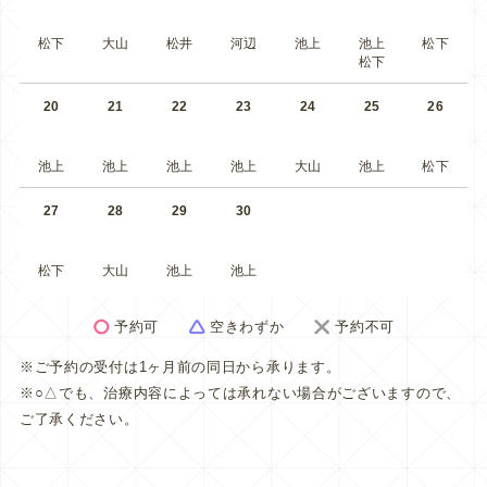
松下
大山
松井
河辺
池上
池上
松下
松下
20
21
22
23
24
25
26
池上
池上
池上
池上
大山
池上
松下
27
28
29
30
松下
大山
池上
池上
予約可
空きわずか
予約不可
※ご予約の受付は1ヶ月前の同日から承ります。
※○△でも、治療内容によっては承れない場合がございますので、
ご了承ください。