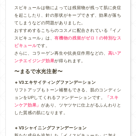
スピキュールは物によっては残留物が残って肌に炎症
を起こしたり、針の形状がキープできず、効果が落ち
てしまうなどの問題がありました。
おすすめするこちらのコスメに配合されている『イノ
スピキュール』は、
有機物の残留がゼロ！の特別なス
ピキュール
です。
さらに、コラーゲン再生や抗炎症作用などの、
高いア
ンチエイジング効果
が得られます。
まるで水光注射
🔸
V3エキサイティングファンデーション
リフトアップもトーン補整もできる、肌のコンディシ
ョンをUPしてくれるファンデーションです。
「スキ
ンケア効果」
があり、ツヤツヤに仕上がるふんわりと
した質感の肌になります。
🔸
V3シャイニングファンデーション
新たな成分を追加した「イノスピキュール」に加え