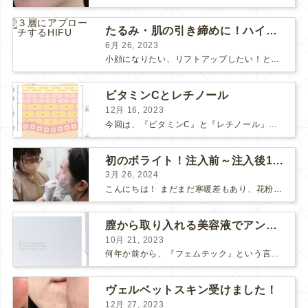
たるみ・肌の引き締めに！ハイフとポテンツァどっちがいい？
6月 26, 2023
小顔になりたい、リフトアップしたい！という方で、 HIFUにしようか、 ポテンツァにしようか、 と迷っている方も多いようです。 HIFUもポテンツァも、たるみや肌の引き締め効果のある人気の...
ビタミンCとレチノール
12月 16, 2023
今回は、『ビタミンC』と『レチノール』についてお話しします。 “美肌成分”の代表的な存在である「ビタミンC」と「レチノール」 美容意識の高い皆さまなら耳にしたことがあると思います。 それ...
初のボライト！注入前～注入後1週間の感想
3月 26, 2024
こんにちは！ まだまだ寒暖差もあり、花粉も飛んで、体調や肌が揺らぎやすい方も多いのではないでしょうか？ そんな最近わたしは、松下先生にボライトを注入して頂きました！ 人生✨初ボライト✨で注入...
膣から取り入れる美容液でアンチエイジング
10月 21, 2023
何年か前から、『フェムテック』という言葉をよく耳にするようになりました。 フェムテックは、月経や出産、不妊、更年期など女性特有の健康課題をサポートするツールとして注目されていますね。 フェ...
ヴェルベットスキン受けました！
12月 27, 2023