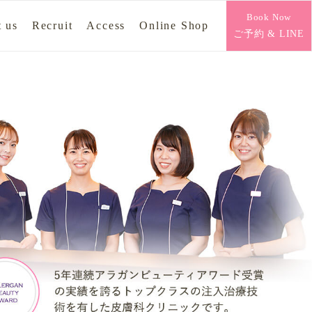
Book Now
 us
Recruit
Access
Online Shop
ご予約 & LINE