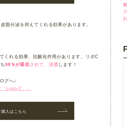
な皮脂分泌を抑えてくれる効果があります。
）
P
てくれる効果、抗酸化作用があります。リポC
うち
98％が吸収
されて、浸透
します！
ログへ↓
に「
Lypo-C
」』
ご購入はこちら