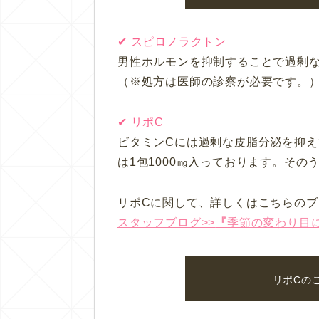
✔︎ スピロノラクトン
男性ホルモンを抑制することで過剰
（※処方は医師の診察が必要です。
✔︎ リポC
ビタミンCには過剰な皮脂分泌を抑え
は1包1000㎎入っております。その
リポCに関して、詳しくはこちらのブ
スタッフブログ>>
『
季節の変わり目
リポCの