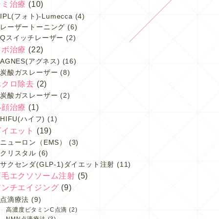
シミ治療
(10)
IPL(フォト)-Lumecca
(4)
レーザートーニング
(6)
Qスイッチレーザー
(2)
イボ治療
(22)
AGNES(アグネス)
(16)
炭酸ガスレーザー
(8)
ホクロ除去
(2)
炭酸ガスレーザー
(2)
小顔治療
(1)
HIFU(ハイフ)
(1)
ダイエット
(19)
ニューロン（EMS）
(3)
クリスタル
(6)
サクセンダ(GLP-1)ダイエット注射
(11)
育毛エクソソーム注射
(5)
アンチエイジング
(9)
点滴療法
(9)
高濃度ビタミンC点滴
(2)
NMN点滴療法
(3)