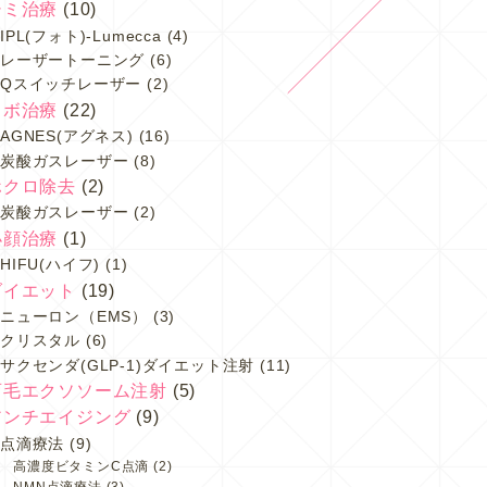
シミ治療
(10)
IPL(フォト)-Lumecca
(4)
レーザートーニング
(6)
Qスイッチレーザー
(2)
イボ治療
(22)
AGNES(アグネス)
(16)
炭酸ガスレーザー
(8)
ホクロ除去
(2)
炭酸ガスレーザー
(2)
小顔治療
(1)
HIFU(ハイフ)
(1)
ダイエット
(19)
ニューロン（EMS）
(3)
クリスタル
(6)
サクセンダ(GLP-1)ダイエット注射
(11)
育毛エクソソーム注射
(5)
アンチエイジング
(9)
点滴療法
(9)
高濃度ビタミンC点滴
(2)
NMN点滴療法
(3)