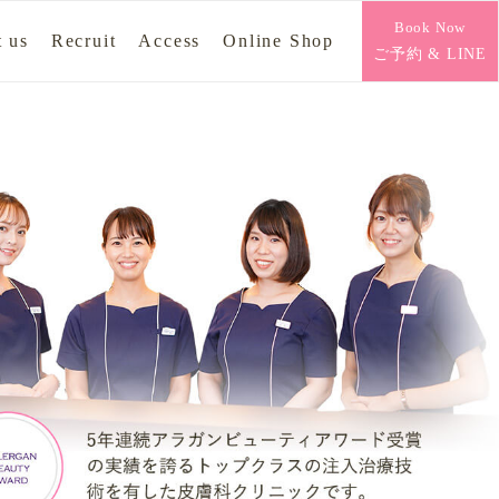
Book Now
 us
Recruit
Access
Online Shop
ご予約 & LINE