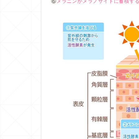
⑥
メラニンがメラノサイトに蓄積す