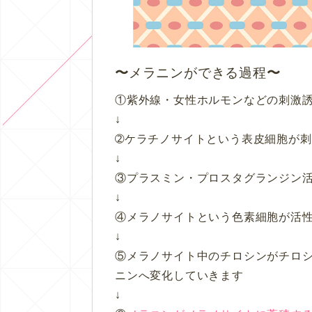
メラニンができる過程
①紫外線・女性ホルモンなどの刺激
↓
➁ケラチノサイトという表皮細胞が
↓
③プラスミン・プロスタグランジン
↓
④メラノサイトという色素細胞が活
↓
⑤メラノサイト中のチロシンがチロ
ニンへ変化していきます
↓