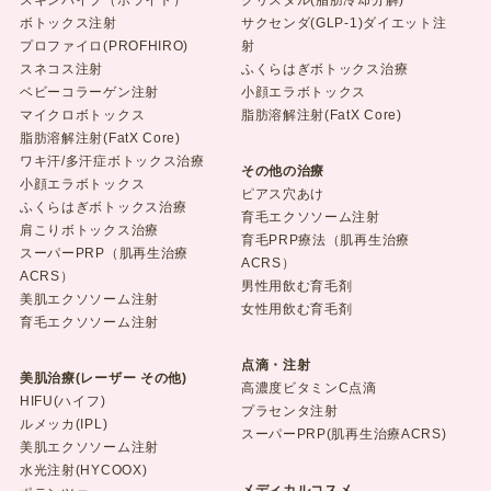
スキンバイブ（ボライト）
クリスタル(脂肪冷却分解)
ボトックス注射
サクセンダ(GLP-1)ダイエット注
プロファイロ(PROFHIRO)
射
スネコス注射
ふくらはぎボトックス治療
ベビーコラーゲン注射
小顔エラボトックス
マイクロボトックス
脂肪溶解注射(FatX Core)
脂肪溶解注射(FatX Core)
ワキ汗/多汗症ボトックス治療
その他の治療
小顔エラボトックス
ピアス穴あけ
ふくらはぎボトックス治療
育毛エクソソーム注射
肩こりボトックス治療
育毛PRP療法（肌再生治療
スーパーPRP（肌再生治療
ACRS）
ACRS）
男性用飲む育毛剤
美肌エクソソーム注射
女性用飲む育毛剤
育毛エクソソーム注射
点滴・注射
美肌治療(レーザー その他)
高濃度ビタミンC点滴
HIFU(ハイフ)
プラセンタ注射
ルメッカ(IPL)
スーパーPRP(肌再生治療ACRS)
美肌エクソソーム注射
水光注射(HYCOOX)
メディカルコスメ