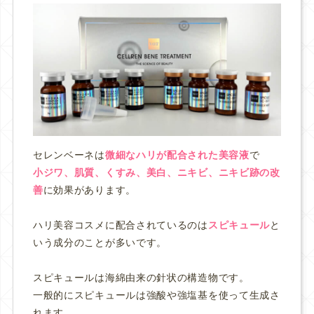
セレンベーネは
微細なハリが配合された美容液
で
小ジワ、肌質、くすみ、美白、ニキビ、ニキビ跡の改
善
に効果があります。
ハリ美容コスメに配合されているのは
スピキュール
と
いう成分のことが多いです。
スピキュールは海綿由来の針状の構造物です。
一般的にスピキュールは強酸や強塩基を使って生成さ
れます。