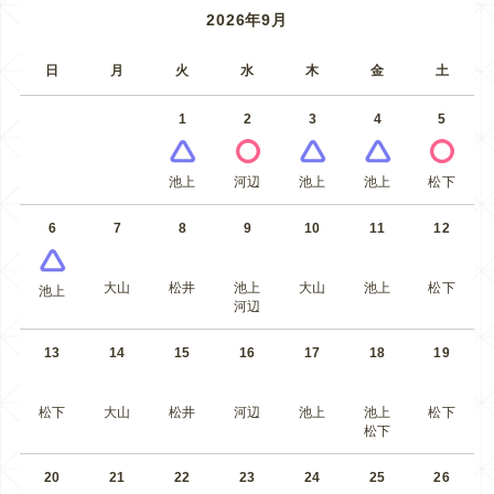
2026年9月
日
月
火
水
木
金
土
1
2
3
4
5
池上
河辺
池上
池上
松下
6
7
8
9
10
11
12
大山
松井
池上
大山
池上
松下
池上
河辺
13
14
15
16
17
18
19
松下
大山
松井
河辺
池上
池上
松下
松下
20
21
22
23
24
25
26