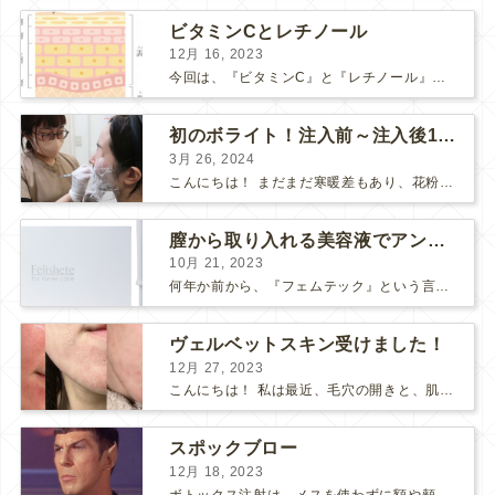
ビタミンCとレチノール
12月 16, 2023
今回は、『ビタミンC』と『レチノール』についてお話しします。 “美肌成分”の代表的な存在である「ビタミンC」と「レチノール」 美容意識の高い皆さまなら耳にしたことがあると思います。 それ...
初のボライト！注入前～注入後1週間の感想
3月 26, 2024
こんにちは！ まだまだ寒暖差もあり、花粉も飛んで、体調や肌が揺らぎやすい方も多いのではないでしょうか？ そんな最近わたしは、松下先生にボライトを注入して頂きました！ 人生✨初ボライト✨で注入...
膣から取り入れる美容液でアンチエイジング
10月 21, 2023
何年か前から、『フェムテック』という言葉をよく耳にするようになりました。 フェムテックは、月経や出産、不妊、更年期など女性特有の健康課題をサポートするツールとして注目されていますね。 フェ...
ヴェルベットスキン受けました！
12月 27, 2023
こんにちは！ 私は最近、毛穴の開きと、肌のごわつきが気になって、なんとかお肌をツヤツヤにしたいな〜と思っていました… そこで！ダーマペン『ヴェルベットスキン』を受けました♪ 経過ごとに写...
スポックブロー
12月 18, 2023
ボトックス注射は、メスを使わずに額や頬のシワ、エラを和らげることができるため、リスクの少ない美容医療としてとても人気の治療です。 しかし、表情筋がうまく動かずに、引きつったような不自然な笑顔...