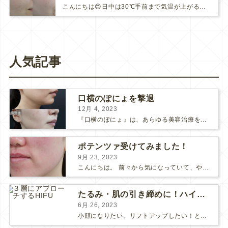
こんにちは😊日中は30℃手前まで気温が上がる日もあり、日差しも強く、夏が近づいてきている感じがしますね☀️明日も東京は"真夏日"…
人気記事
口横のぽにょを撃退
12月 4, 2023
『口横のぽにょ』は、あらゆる美容治療を行ってもなかなか良くならないことで有名ですね。 糸リフトは口横にフォーカスするのは難しいですし、ショッピングスレッドを毎月受けるにはコストがかかります… ...
ポテンツァ受けてみました！
9月 23, 2023
こんにちは。 前々から気になっていて、やってみたい！ と思っていたポテンツァが当院に導入され私も体験してみました♪ 施術をする看護師として、ポテンツァとは何かをお伝えできればいいなと思い...
たるみ・肌の引き締めに！ハイフとポテンツァどっちがいい？
6月 26, 2023
小顔になりたい、リフトアップしたい！という方で、 HIFUにしようか、 ポテンツァにしようか、 と迷っている方も多いようです。 HIFUもポテンツァも、たるみや肌の引き締め効果のある人気の...