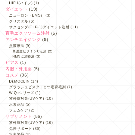
HIFU(ハイフ)
(1)
ダイエット
(19)
ニューロン（EMS）
(3)
クリスタル
(6)
サクセンダ(GLP-1)ダイエット注射
(11)
育毛エクソソーム注射
(5)
アンチエイジング
(9)
点滴療法
(9)
高濃度ビタミンC点滴
(2)
NMN点滴療法
(3)
ピアス
(1)
内服・外用薬
(5)
コスメ
(96)
Dr.MOQLIN
(14)
グラッシュビスタ | まつ毛育毛剤
(7)
WiQoシリーズ
(1)
紫外線対策(UVケア)
(10)
水素商品
(5)
フェムケア
(2)
サプリメント
(56)
紫外線対策(UVケア)
(16)
免疫サポート
(36)
水素製品
(4)