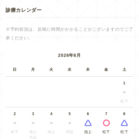
診療カレンダー
※予約状況は、反映に時間がかかることがございますのでご了
承ください。
2026年8月
日
月
火
水
木
金
土
1
松下
2
3
4
5
6
7
8
松下
池上
池上
河辺
池上
松下
松下
大山