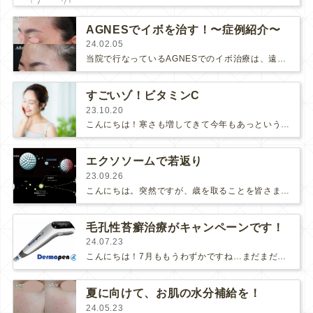
AGNESでイボを治す！〜症例紹介〜
24.02.05
当院で行なっているAGNESでのイボ治療は、遠方から通っていただいている方も多い大変人気のある治療です。お顔にできたイボは、毎日…
すごいゾ！ビタミンC
23.10.20
こんにちは！寒さも増してきて今年もあっという間に終わりそうですね。私は、昔から毎月のように体調を崩し、流行（風邪🤧）の最先端にい…
エクソソームで若返り
23.09.26
こんにちは。突然ですが、歳を取ることを皆さまはどう感じますか？ポジティブに捉えたり、ネガティブに捉えたり、人それぞれかと思います…
毛孔性苔癬治療がキャンペーンです！
24.07.23
こんにちは！7月ももうわずかですね…まだまだ暑くなります！皆さんこまめに水分・塩分をとりながらお過ごしください。本日は、毛孔…
夏に向けて、お肌の水分補給を！
24.05.23