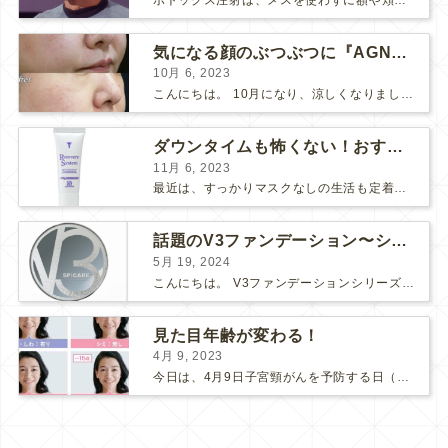
気になる顔のぶつぶつに『AGNES』
10月 6, 2023
こんにちは。 10月になり、涼しくなりましたね。 先日、美味しい栗が届いたので栗ご飯を作りました。 お米3合にお水を入れて、 料理酒大さじ2、塩小さじ1、栗を大量に投入！ 美味しくで...
ダウンタイムも怖くない！おすすめコスメ2選！
11月 6, 2023
最近は、すっかりマスクなしの生活も定着してきましたね。 マスク必須の時は面倒だし、息苦しいし、早くマスクなしの生活に戻らないかな～と思っていましたが、そんなマスク生活にもメリットがありました。そ...
話題のV3ファンデーション〜シャイニングVSブリリアント〜
5月 19, 2024
こんにちは。 V3ファンデーションシリーズより新たなシリーズが入荷しました！ 【V3ブリリアントファンデーション】です♪ V3シリーズの推しポイント まずは、「エキサイティング」「シャイニング...
見た目年齢が変わる！
4月 9, 2023
今日は、4月9日子宮頸がんを予防する日（子宮の日）です。 ここ数年、新型コロナの影響で、子宮頸がん検診にも受診控えが起こってしまっているそうです。 検診間隔が空いてしまう事で、もしがんが発見さ...