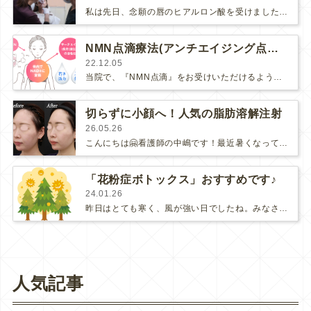
私は先日、念願の唇のヒアルロン酸を受けました～✨今回はアラガン社さんの講習で、当院の河辺先生に治療してもらいました。（アラガン社…
NMN点滴療法(アンチエイジング点滴)始めました！
22.12.05
当院で、『NMN点滴』をお受けいただけるようになりました。『NMN点滴療法』は、ハーバード大学医学部の研究で若々しさを取り戻す効果…
切らずに小顔へ！人気の脂肪溶解注射
26.05.26
こんにちは🤗看護師の中嶋です！最近暑くなってきましたが、皆様いかがお過ごしでしょうか☀️薄着になる季節が近づき、フェイスライ…
「花粉症ボトックス」おすすめです♪
24.01.26
昨日はとても寒く、風が強い日でしたね。みなさま体調崩されてはいませんか？東京では、2月中旬から花粉が飛散すると言われていますね。…
人気記事