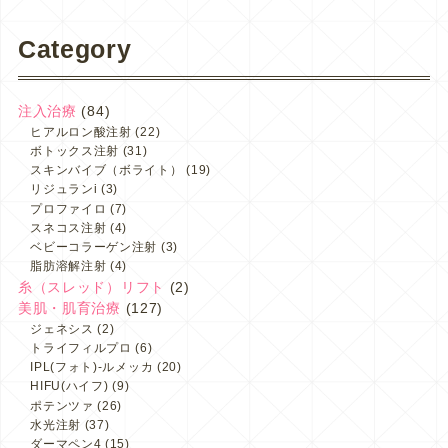
Category
注入治療
(84)
ヒアルロン酸注射
(22)
ボトックス注射
(31)
スキンバイブ（ボライト）
(19)
リジュランi
(3)
プロファイロ
(7)
スネコス注射
(4)
ベビーコラーゲン注射
(3)
脂肪溶解注射
(4)
糸（スレッド）リフト
(2)
美肌・肌育治療
(127)
ジェネシス
(2)
トライフィルプロ
(6)
IPL(フォト)-ルメッカ
(20)
HIFU(ハイフ)
(9)
ポテンツァ
(26)
水光注射
(37)
ダーマペン4
(15)