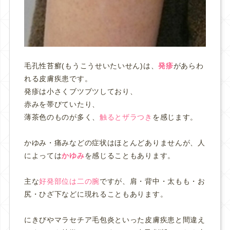
毛孔性苔癬(もうこうせいたいせん)は、
発疹
があらわ
れる皮膚疾患です。
発疹は小さくブツブツしており、
赤みを帯びていたり、
薄茶色のものが多く、
触るとザラつき
を感じます。
かゆみ・痛みなどの症状はほとんどありませんが、人
によっては
かゆみ
を感じることもあります。
主な
好発部位は二の腕
ですが、肩・背中・太もも・お
尻・ひざ下などに現れることもあります。
にきびやマラセチア毛包炎といった皮膚疾患と間違え