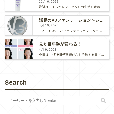
11月 6, 2023
最近は、すっかりマスクなしの生活も定着してきましたね。 マスク必須の時は面倒だし、息苦しいし、早くマスクなしの生活に戻らないかな～と思っていましたが、そんなマスク生活にもメリットがありました。そ...
話題のV3ファンデーション〜シャイニングVSブリリアント〜
5月 19, 2024
こんにちは。 V3ファンデーションシリーズより新たなシリーズが入荷しました！ 【V3ブリリアントファンデーション】です♪ V3シリーズの推しポイント まずは、「エキサイティング」「シャイニング...
見た目年齢が変わる！
4月 9, 2023
今日は、4月9日子宮頸がんを予防する日（子宮の日）です。 ここ数年、新型コロナの影響で、子宮頸がん検診にも受診控えが起こってしまっているそうです。 検診間隔が空いてしまう事で、もしがんが発見さ...
Search