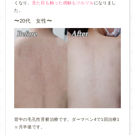
くなり、
見た目も触った感触もツルツル
になりまし
た。
20代 女性
背中の毛孔性苔癬治療です。ダーマペン4で1回治療1
ヶ月半後です。