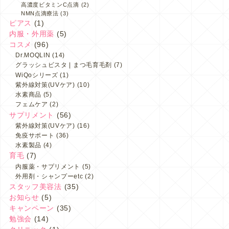
高濃度ビタミンC点滴
(2)
NMN点滴療法
(3)
ピアス
(1)
内服・外用薬
(5)
コスメ
(96)
Dr.MOQLIN
(14)
グラッシュビスタ | まつ毛育毛剤
(7)
WiQoシリーズ
(1)
紫外線対策(UVケア)
(10)
水素商品
(5)
フェムケア
(2)
サプリメント
(56)
紫外線対策(UVケア)
(16)
免疫サポート
(36)
水素製品
(4)
育毛
(7)
内服薬・サプリメント
(5)
外用剤・シャンプーetc
(2)
スタッフ美容法
(35)
お知らせ
(5)
キャンペーン
(35)
勉強会
(14)