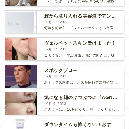
こんにちは！ まだまだ寒暖差もあり、花粉も飛んで、体調や肌が揺らぎやすい方も多いのではないでしょうか？ そんな最近わたしは、松下先生にボライトを注入して頂きました！ 人生✨初ボライト✨で注入...
膣から取り入れる美容液でアンチエイジング
10月 21, 2023
何年か前から、『フェムテック』という言葉をよく耳にするようになりました。 フェムテックは、月経や出産、不妊、更年期など女性特有の健康課題をサポートするツールとして注目されていますね。 フェ...
ヴェルベットスキン受けました！
12月 27, 2023
こんにちは！ 私は最近、毛穴の開きと、肌のごわつきが気になって、なんとかお肌をツヤツヤにしたいな〜と思っていました… そこで！ダーマペン『ヴェルベットスキン』を受けました♪ 経過ごとに写...
スポックブロー
12月 18, 2023
ボトックス注射は、メスを使わずに額や頬のシワ、エラを和らげることができるため、リスクの少ない美容医療としてとても人気の治療です。 しかし、表情筋がうまく動かずに、引きつったような不自然な笑顔...
気になる顔のぶつぶつに『AGNES』
10月 6, 2023
こんにちは。 10月になり、涼しくなりましたね。 先日、美味しい栗が届いたので栗ご飯を作りました。 お米3合にお水を入れて、 料理酒大さじ2、塩小さじ1、栗を大量に投入！ 美味しくで...
ダウンタイムも怖くない！おすすめコスメ2選！