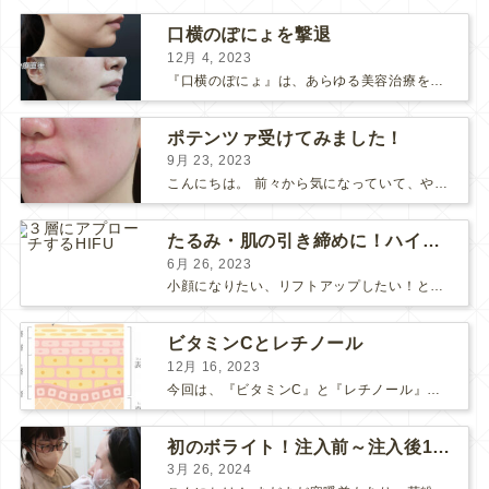
口横のぽにょを撃退
12月 4, 2023
『口横のぽにょ』は、あらゆる美容治療を行ってもなかなか良くならないことで有名ですね。 糸リフトは口横にフォーカスするのは難しいですし、ショッピングスレッドを毎月受けるにはコストがかかります… ...
ポテンツァ受けてみました！
9月 23, 2023
こんにちは。 前々から気になっていて、やってみたい！ と思っていたポテンツァが当院に導入され私も体験してみました♪ 施術をする看護師として、ポテンツァとは何かをお伝えできればいいなと思い...
たるみ・肌の引き締めに！ハイフとポテンツァどっちがいい？
6月 26, 2023
小顔になりたい、リフトアップしたい！という方で、 HIFUにしようか、 ポテンツァにしようか、 と迷っている方も多いようです。 HIFUもポテンツァも、たるみや肌の引き締め効果のある人気の...
ビタミンCとレチノール
12月 16, 2023
今回は、『ビタミンC』と『レチノール』についてお話しします。 “美肌成分”の代表的な存在である「ビタミンC」と「レチノール」 美容意識の高い皆さまなら耳にしたことがあると思います。 それ...
初のボライト！注入前～注入後1週間の感想
3月 26, 2024