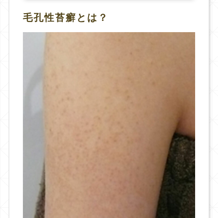
毛孔性苔癬とは？