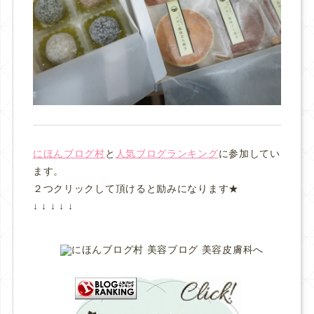
にほんブログ村
と
人気ブログランキング
に参加してい
ます。
２つクリックして頂けると励みになります★
↓ ↓ ↓ ↓ ↓