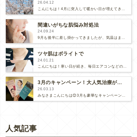
26.04.12
こんにちは！4月に突入して暖かい日が増えてきましたね🤗みなさまは、お花見🌸しましたか？満開だった桜も散って、なんだか寂しいです…
間違いがちな肌悩み対処法
24.09.24
9月も後半に差し掛かってきましたが、気温はまだまだ夏のようですので、そろそろ秋🍂が来て欲しい！なんて思ってしまいます。季節の変わ…
ツヤ肌はボライトで
24.01.21
こんにちは！寒い日が続き、毎日エアコンなどの暖房を長時間つけてしまいますよね…しかし、暖房を使っているうちに肌が乾燥してしまうと…
3月のキャンペーン！大人気治療がお得に受けられます！
26.03.13
みなさまこんにちは😊3月も豪華なキャンペーンがあります★既にたくさんのご予約をいただいておりますので、お早めにご予約ください！…
人気記事