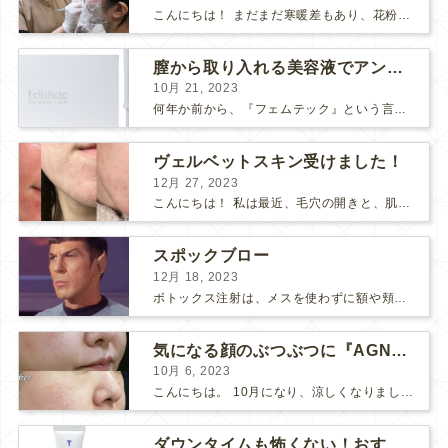
こんにちは！ まだまだ寒暖差もあり、花粉も飛んで、体調や肌が揺らぎやすい方も多いのではないでしょうか？ そんな最近わたしは、松下先生にボライトを注入して頂きました！ 人生✨初ボライト✨で注入...
膣から取り入れる美容液でアンチエイジング
10月 21, 2023
何年か前から、『フェムテック』という言葉をよく耳にするようになりました。 フェムテックは、月経や出産、不妊、更年期など女性特有の健康課題をサポートするツールとして注目されていますね。 フェ...
ヴェルベットスキン受けました！
12月 27, 2023
こんにちは！ 私は最近、毛穴の開きと、肌のごわつきが気になって、なんとかお肌をツヤツヤにしたいな〜と思っていました… そこで！ダーマペン『ヴェルベットスキン』を受けました♪ 経過ごとに写...
スポックブロー
12月 18, 2023
ボトックス注射は、メスを使わずに額や頬のシワ、エラを和らげることができるため、リスクの少ない美容医療としてとても人気の治療です。 しかし、表情筋がうまく動かずに、引きつったような不自然な笑顔...
気になる顔のぶつぶつに『AGNES』
10月 6, 2023
こんにちは。 10月になり、涼しくなりましたね。 先日、美味しい栗が届いたので栗ご飯を作りました。 お米3合にお水を入れて、 料理酒大さじ2、塩小さじ1、栗を大量に投入！ 美味しくで...
ダウンタイムも怖くない！おすすめコスメ2選！