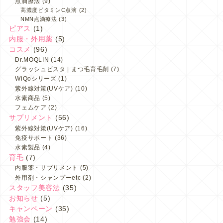
点滴療法
(9)
高濃度ビタミンC点滴
(2)
NMN点滴療法
(3)
ピアス
(1)
内服・外用薬
(5)
コスメ
(96)
Dr.MOQLIN
(14)
グラッシュビスタ | まつ毛育毛剤
(7)
WiQoシリーズ
(1)
紫外線対策(UVケア)
(10)
水素商品
(5)
フェムケア
(2)
サプリメント
(56)
紫外線対策(UVケア)
(16)
免疫サポート
(36)
水素製品
(4)
育毛
(7)
内服薬・サプリメント
(5)
外用剤・シャンプーetc
(2)
スタッフ美容法
(35)
お知らせ
(5)
キャンペーン
(35)
勉強会
(14)