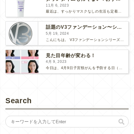
11月 6, 2023
最近は、すっかりマスクなしの生活も定着してきましたね。 マスク必須の時は面倒だし、息苦しいし、早くマスクなしの生活に戻らないかな～と思っていましたが、そんなマスク生活にもメリットがありました。そ...
話題のV3ファンデーション〜シャイニングVSブリリアント〜
5月 19, 2024
こんにちは。 V3ファンデーションシリーズより新たなシリーズが入荷しました！ 【V3ブリリアントファンデーション】です♪ V3シリーズの推しポイント まずは、「エキサイティング」「シャイニング...
見た目年齢が変わる！
4月 9, 2023
今日は、4月9日子宮頸がんを予防する日（子宮の日）です。 ここ数年、新型コロナの影響で、子宮頸がん検診にも受診控えが起こってしまっているそうです。 検診間隔が空いてしまう事で、もしがんが発見さ...
Search