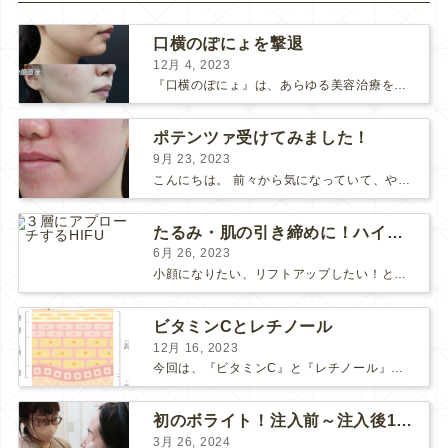
口横のぽにょを撃退
12月 4, 2023
『口横のぽにょ』は、あらゆる美容治療を行ってもなかなか良くならないことで有名ですね。 糸リフトは口横にフォーカスするのは難しいですし、ショッピングスレッドを毎月受けるにはコストがかかります… ...
ポテンツァ受けてみました！
9月 23, 2023
こんにちは。 前々から気になっていて、やってみたい！ と思っていたポテンツァが当院に導入され私も体験してみました♪ 施術をする看護師として、ポテンツァとは何かをお伝えできればいいなと思い...
たるみ・肌の引き締めに！ハイフとポテンツァどっちがいい？
6月 26, 2023
小顔になりたい、リフトアップしたい！という方で、 HIFUにしようか、 ポテンツァにしようか、 と迷っている方も多いようです。 HIFUもポテンツァも、たるみや肌の引き締め効果のある人気の...
ビタミンCとレチノール
12月 16, 2023
今回は、『ビタミンC』と『レチノール』についてお話しします。 “美肌成分”の代表的な存在である「ビタミンC」と「レチノール」 美容意識の高い皆さまなら耳にしたことがあると思います。 それ...
初のボライト！注入前～注入後1週間の感想
3月 26, 2024