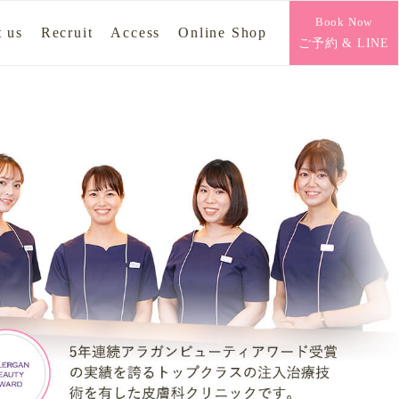
Book Now
 us
Recruit
Access
Online Shop
ご予約 & LINE