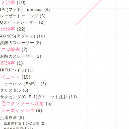
シミ治療
(10)
IPL(フォト)-Lumecca
(4)
レーザートーニング
(6)
Qスイッチレーザー
(2)
イボ治療
(22)
AGNES(アグネス)
(16)
炭酸ガスレーザー
(8)
ホクロ除去
(2)
炭酸ガスレーザー
(2)
小顔治療
(1)
HIFU(ハイフ)
(1)
ダイエット
(19)
ニューロン（EMS）
(3)
クリスタル
(6)
サクセンダ(GLP-1)ダイエット注射
(11)
育毛エクソソーム注射
(5)
アンチエイジング
(9)
点滴療法
(9)
高濃度ビタミンC点滴
(2)
NMN点滴療法
(3)