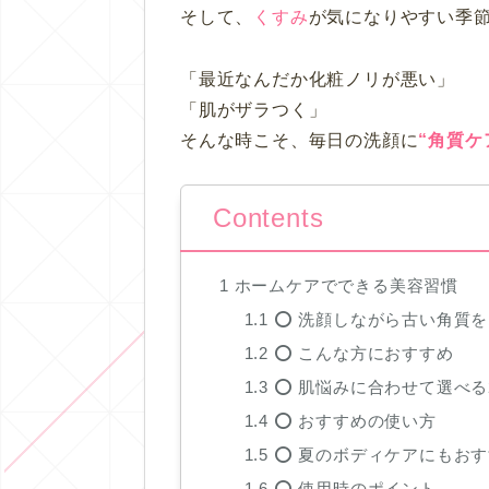
そして、
くすみ
が気になりやすい季
「最近なんだか化粧ノリが悪い」
「肌がザラつく」
そんな時こそ、毎日の洗顔に
“角質ケ
Contents
1
ホームケアでできる美容習慣
1.1
⭕️ 洗顔しながら古い角質
1.2
⭕️ こんな方におすすめ
1.3
⭕️ 肌悩みに合わせて選べる
1.4
⭕️ おすすめの使い方
1.5
⭕️ 夏のボディケアにもお
1.6
⭕️ 使用時のポイント