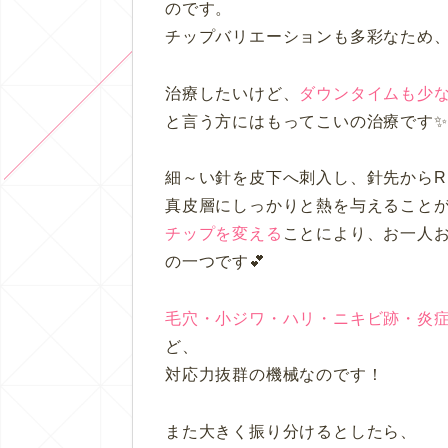
のです。
チップバリエーションも多彩
な
ため
治療したいけど、
ダウンタイムも少
と言う方にはもってこいの治療です✨
細～い針を皮下へ刺入し、針先からR
真皮層にしっかりと熱を与えること
チップを変える
ことにより、お一人
の一つです💕
毛穴・小ジワ・ハリ・ニキビ跡・炎
ど、
対応力抜群の機械なのです！
また大きく振り分けるとしたら、