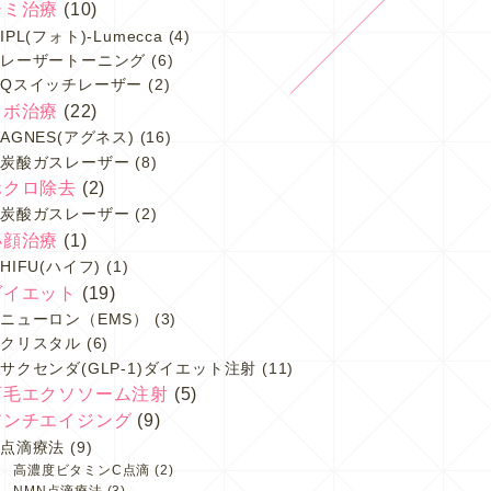
シミ治療
(10)
IPL(フォト)-Lumecca
(4)
レーザートーニング
(6)
Qスイッチレーザー
(2)
イボ治療
(22)
AGNES(アグネス)
(16)
炭酸ガスレーザー
(8)
ホクロ除去
(2)
炭酸ガスレーザー
(2)
小顔治療
(1)
HIFU(ハイフ)
(1)
ダイエット
(19)
ニューロン（EMS）
(3)
クリスタル
(6)
サクセンダ(GLP-1)ダイエット注射
(11)
育毛エクソソーム注射
(5)
アンチエイジング
(9)
点滴療法
(9)
高濃度ビタミンC点滴
(2)
NMN点滴療法
(3)