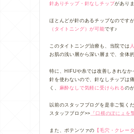
針ありチップ・針なしチップ
があり
ほとんどが針のあるチップなのです
（タイトニング）が可能
です♪
このタイトニング治療も、当院では
お肌の浅い層から深い層まで、全体
特に、HIFUや糸では改善しきれな
針を使わないので、針なしチップは
く、
麻酔なしで気軽に受けられる
の
以前のスタッフブログを是非ご覧く
スタッフブログ>>
『口横のぽにょを
また、ポテンツァの
【毛穴・クレー