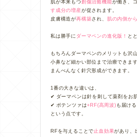
肌が本来もつ
創傷治癒機能
が働き、
す成分の増産
が促されます。
皮膚構造が
再構築
され、
肌の
内側か
私は勝手に
ダーマペンの進化版！
と
もちろんダーマペンのメリットも沢
小鼻など細かい部位まで治療できま
まんべんなく針穴形成ができます。
1番の大きな違いは、
✔︎ ダーマペンは針を刺して薬剤をお
✔︎ ポテンツァは
+RF(高周波)
も届ける
という点です。
RFを与えることで
止血効果
があり、