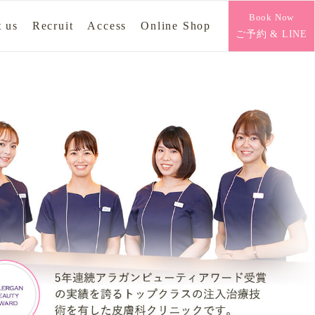
Book Now
 us
Recruit
Access
Online Shop
ご予約 & LINE