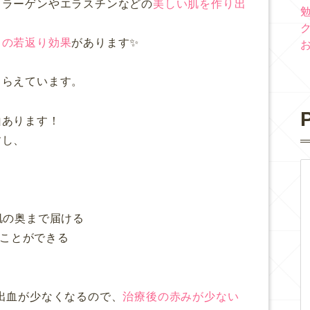
コラーゲンやエラスチンなどの
美しい肌を作り出
らの若返り効果
があります✨
とらえています。
P
山あります！
すし
、
肌の奥まで届ける
ことができる
出血が少なくなるので、
治療後の赤みが少ない