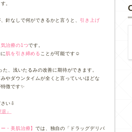
ます。
が、針なしで何ができるかと言うと、
引き上げ
人気治療の1つ
です。
的に
肌を引き締める
ことが可能です☺️
かった、浅いたるみの改善に期待ができます。
痛みやダウンタイムが全くと言っていいほどな
が特徴です✨
ださい⇩
撃退』
ター・美肌治療】
では、独自の「ドラッグデリバ