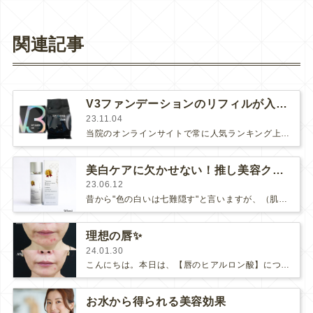
関連記事
V3ファンデーションのリフィルが入荷しました！
23.11.04
当院のオンラインサイトで常に人気ランキング上位にいる『V3ファンデーション』にリフィルが入荷！以前は、"エキサイティングファンデー…
美白ケアに欠かせない！推し美容クリーム
23.06.12
昔から"色の白いは七難隠す"と言いますが、（肌の色が白ければ少しくらいの欠点は隠れて美しく見えること）『美白』は永遠のテーマの一…
理想の唇✨
24.01.30
こんにちは。本日は、【唇のヒアルロン酸】についてご紹介します。唇のヒアルロン酸注射と聞くと、著名人のボテっとした不自然なイメージ…
お水から得られる美容効果