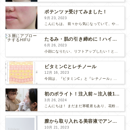
ポテンツァ受けてみました！
9月 23, 2023
こんにちは。 前々から気になっていて、やってみたい！ と思っていたポテンツァが当院に導入され私も体験してみました♪ 施術をする看護師として、ポテンツァとは何かをお伝えできればいいなと思い...
たるみ・肌の引き締めに！ハイフとポテンツァどっちがいい？
6月 26, 2023
小顔になりたい、リフトアップしたい！という方で、 HIFUにしようか、 ポテンツァにしようか、 と迷っている方も多いようです。 HIFUもポテンツァも、たるみや肌の引き締め効果のある人気の...
ビタミンCとレチノール
12月 16, 2023
今回は、『ビタミンC』と『レチノール』についてお話しします。 “美肌成分”の代表的な存在である「ビタミンC」と「レチノール」 美容意識の高い皆さまなら耳にしたことがあると思います。 それ...
初のボライト！注入前～注入後1週間の感想
3月 26, 2024
こんにちは！ まだまだ寒暖差もあり、花粉も飛んで、体調や肌が揺らぎやすい方も多いのではないでしょうか？ そんな最近わたしは、松下先生にボライトを注入して頂きました！ 人生✨初ボライト✨で注入...
膣から取り入れる美容液でアンチエイジング
10月 21, 2023