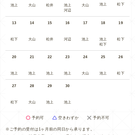
池上
松下
池上
大山
松井
池上
大山
河辺
13
14
15
16
17
18
19
松下
大山
松井
河辺
池上
池上
松下
松下
20
21
22
23
24
25
26
池上
池上
池上
池上
大山
池上
松下
27
28
29
30
松下
大山
池上
池上
予約可
空きわずか
予約不可
※ご予約の受付は1ヶ月前の同日から承ります。