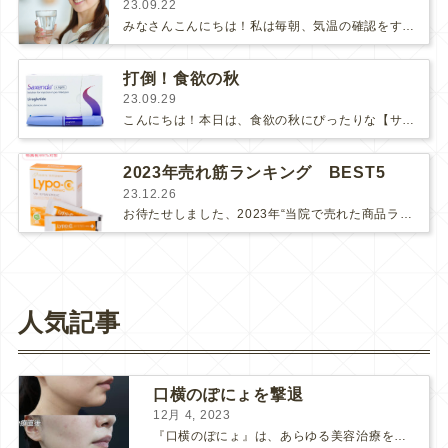
23.09.22
みなさんこんにちは！私は毎朝、気温の確認をするのが日課です(#^^#)そろそろ東京都は30度を切る日が多いな～と思い、天気予報を…
打倒！食欲の秋
23.09.29
こんにちは！本日は、食欲の秋にぴったりな【サクセンダ】をご紹介させていただきます。芋、栗、かぼちゃを使ったおいしいお菓子がたくさ…
2023年売れ筋ランキング BEST5
23.12.26
お待たせしました、2023年“当院で売れた商品ランキング”の5位〜1位の発表です！6位から10位はこちらのブログをご覧ください↓…
人気記事
口横のぽにょを撃退
12月 4, 2023
『口横のぽにょ』は、あらゆる美容治療を行ってもなかなか良くならないことで有名ですね。 糸リフトは口横にフォーカスするのは難しいですし、ショッピングスレッドを毎月受けるにはコストがかかります… ...