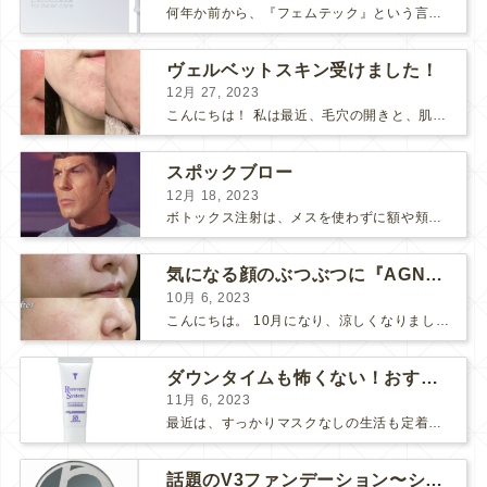
何年か前から、『フェムテック』という言葉をよく耳にするようになりました。 フェムテックは、月経や出産、不妊、更年期など女性特有の健康課題をサポートするツールとして注目されていますね。 フェ...
ヴェルベットスキン受けました！
12月 27, 2023
こんにちは！ 私は最近、毛穴の開きと、肌のごわつきが気になって、なんとかお肌をツヤツヤにしたいな〜と思っていました… そこで！ダーマペン『ヴェルベットスキン』を受けました♪ 経過ごとに写...
スポックブロー
12月 18, 2023
ボトックス注射は、メスを使わずに額や頬のシワ、エラを和らげることができるため、リスクの少ない美容医療としてとても人気の治療です。 しかし、表情筋がうまく動かずに、引きつったような不自然な笑顔...
気になる顔のぶつぶつに『AGNES』
10月 6, 2023
こんにちは。 10月になり、涼しくなりましたね。 先日、美味しい栗が届いたので栗ご飯を作りました。 お米3合にお水を入れて、 料理酒大さじ2、塩小さじ1、栗を大量に投入！ 美味しくで...
ダウンタイムも怖くない！おすすめコスメ2選！
11月 6, 2023
最近は、すっかりマスクなしの生活も定着してきましたね。 マスク必須の時は面倒だし、息苦しいし、早くマスクなしの生活に戻らないかな～と思っていましたが、そんなマスク生活にもメリットがありました。そ...
話題のV3ファンデーション〜シャイニングVSブリリアント〜