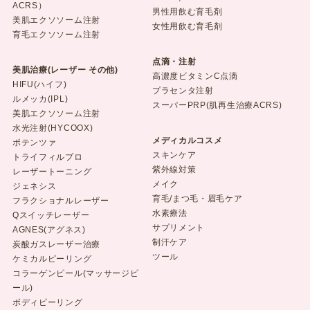
ACRS）
男性用飲む育毛剤
美肌エクソソーム注射
女性用飲む育毛剤
育毛エクソソーム注射
点滴・注射
美肌治療(レーザー その他)
高濃度ビタミンC点滴
HIFU(ハイフ)
プラセンタ注射
ルメッカ(IPL)
スーパーPRP(肌再生治療ACRS)
美肌エクソソーム注射
水光注射(HYCOOX)
メディカルコスメ
ポテンツァ
スキンケア
トライフィルプロ
紫外線対策
レーザートーニング
メイク
ジェネシス
育毛/まつ毛・眉毛ケア
フラクショナルレーザー
水素療法
Qスイッチレーザー
サプリメント
AGNES(アグネス)
制汗ケア
炭酸ガスレーザー治療
ツール
ケミカルピーリング
コラーゲンピール(マッサージピ
ール)
ボディピーリング