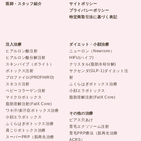
医師・スタッフ紹介
サイトポリシー
プライバシーポリシー
特定商取引法に基づく表記
注入治療
ダイエット・小顔治療
ヒアルロン酸注射
ニューロン（Newronn）
ヒアルロン酸分解注射
HIFU(ハイフ)
スキンバイブ（ボライト）
クリスタル(脂肪冷却分解)
ボトックス注射
サクセンダ(GLP-1)ダイエット注
プロファイロ(PROFHIRO)
射
スネコス注射
ふくらはぎボトックス治療
ベビーコラーゲン注射
小顔エラボトックス
マイクロボトックス
脂肪溶解注射(FatX Core)
脂肪溶解注射(FatX Core)
ワキ汗/多汗症ボトックス治療
その他の治療
小顔エラボトックス
ピアス穴あけ
ふくらはぎボトックス治療
育毛エクソソーム注射
肩こりボトックス治療
育毛PRP療法（肌再生治療
スーパーPRP（肌再生治療
ACRS）