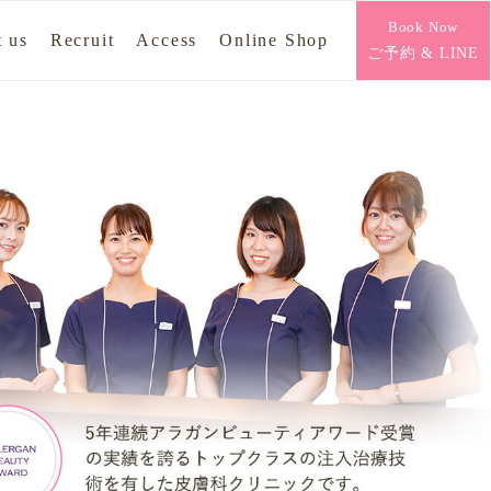
Book Now
 us
Recruit
Access
Online Shop
ご予約 & LINE