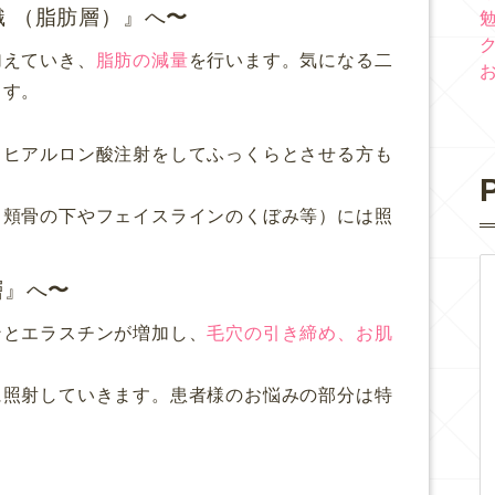
織 （脂肪層）』へ
加えていき、
脂肪の減量
を行います。気になる二
ます。
、ヒアルロン酸注射をしてふっくらとさせる方も
P
（頬骨の下やフェイスラインのくぼみ等）には照
層』へ
ンとエラスチンが増加し、
毛穴の引き締め、お肌
。
に照射していきます。患者様のお悩みの部分は特