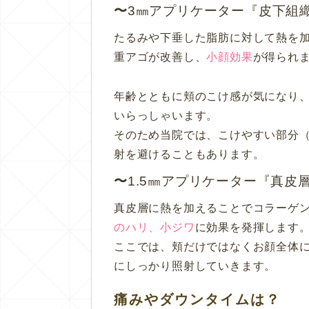
3㎜アプリケーター『皮下組
たるみや下垂した脂肪に対して熱を
重アゴが改善し、
小顔効果
が得られ
年齢とともに頬のこけ感が気になり
いらっしゃいます。
そのため当院では、こけやすい部分
射を避けることもあります。
1.5㎜アプリケーター『真皮
真皮層に熱を加えることでコラーゲ
のハリ、小ジワ
に効果を発揮します
ここでは、頬だけではなくお顔全体
にしっかり照射していきます。
痛みやダウンタイムは？