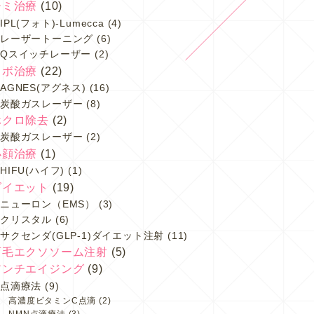
シミ治療
(10)
IPL(フォト)-Lumecca
(4)
レーザートーニング
(6)
Qスイッチレーザー
(2)
イボ治療
(22)
AGNES(アグネス)
(16)
炭酸ガスレーザー
(8)
ホクロ除去
(2)
炭酸ガスレーザー
(2)
小顔治療
(1)
HIFU(ハイフ)
(1)
ダイエット
(19)
ニューロン（EMS）
(3)
クリスタル
(6)
サクセンダ(GLP-1)ダイエット注射
(11)
育毛エクソソーム注射
(5)
アンチエイジング
(9)
点滴療法
(9)
高濃度ビタミンC点滴
(2)
NMN点滴療法
(3)